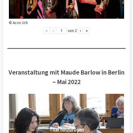
© Aron Urb
«
‹
von
2
›
»
Veranstaltung mit Maude Barlow in Berlin
– Mai 2022
Titel hinzufügen