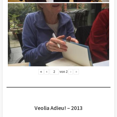
«
‹
von
2
›
»
Veolia Adieu! – 2013