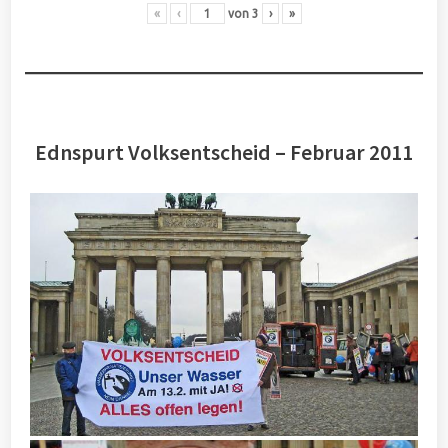
«
‹
von
3
›
»
Ednspurt Volksentscheid – Februar 2011