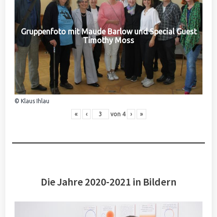
Gruppenfoto mit Maude Barlow und Special Guest
Timothy Moss
© Klaus Ihlau
«
‹
von
4
›
»
Die Jahre 2020-2021 in Bildern