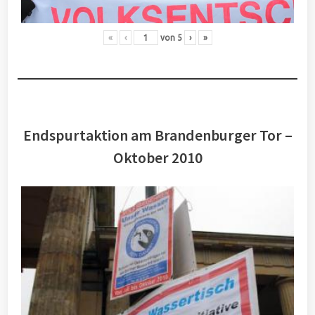
«
‹
von
5
›
»
Endspurtaktion am Brandenburger Tor –
Oktober 2010