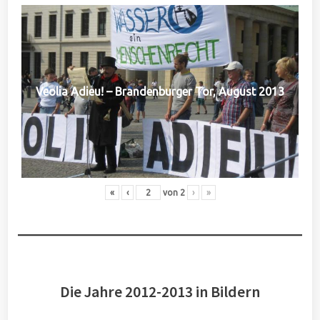
Veolia Adieu! – Brandenburger Tor, August 2013
«
‹
von
2
›
»
Die Jahre 2012-2013 in Bildern