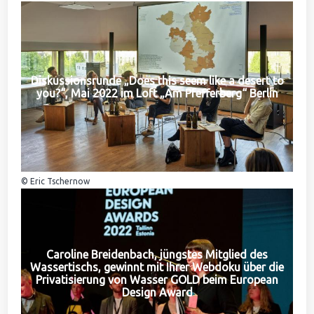
Diskussionsrunde „Does this seem like a desert to
you?“, Mai 2022 im Loft „Am Pfefferberg“ Berlin
© Eric Tschernow
Caroline Breidenbach, jüngstes Mitglied des
Wassertischs, gewinnt mit Ihrer Webdoku über die
Privatisierung von Wasser GOLD beim European
Design Award