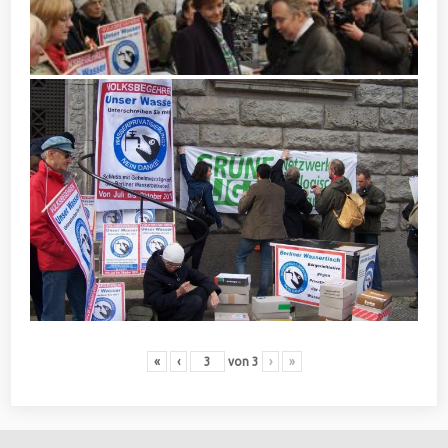
«
‹
von
3
›
»