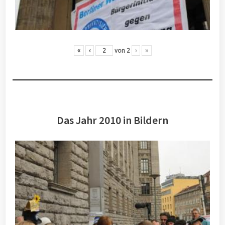
«
‹
von
2
›
»
Das Jahr 2010 in Bildern