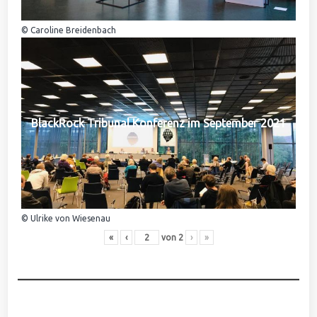
© Caroline Breidenbach
BlackRock Tribunal Konferenz im September 2021
© Ulrike von Wiesenau
«
‹
von
2
›
»