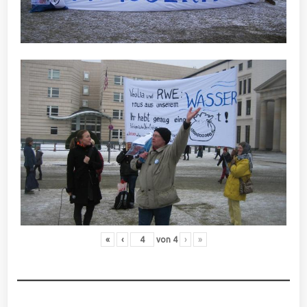
«
‹
von
4
›
»