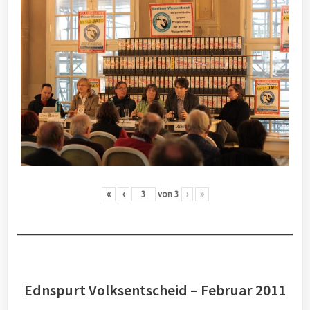
«
‹
von
3
›
»
Ednspurt Volksentscheid – Februar 2011