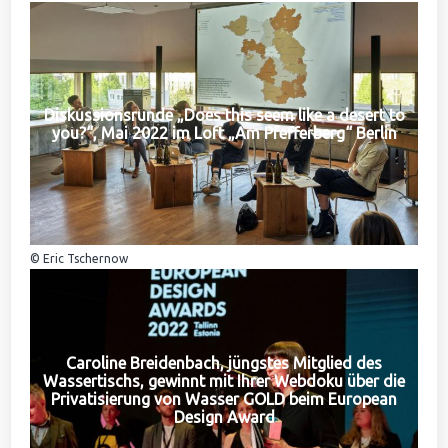
Diskussionsrunde „Does this seem like a desert to
you?“, Mai 2022 im Loft „Am Pfefferberg“ Berlin
© Eric Tschernow
Caroline Breidenbach, jüngstes Mitglied des
Wassertischs, gewinnt mit Ihrer Webdoku über die
Privatisierung von Wasser GOLD beim European
Design Award