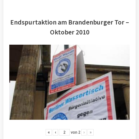
Endspurtaktion am Brandenburger Tor –
Oktober 2010
«
‹
von
2
›
»