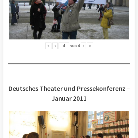
«
‹
von
4
›
»
Deutsches Theater und Pressekonferenz –
Januar 2011