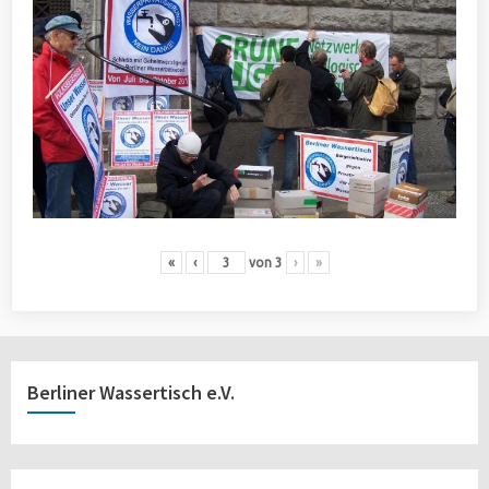
«
‹
von
3
›
»
Berliner Wassertisch e.V.