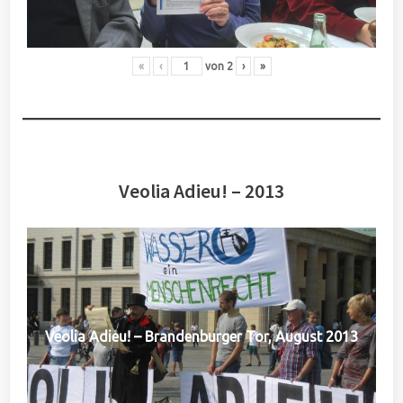
«
‹
von
2
›
»
Veolia Adieu! – 2013
Veolia Adieu! – Brandenburger Tor, August 2013