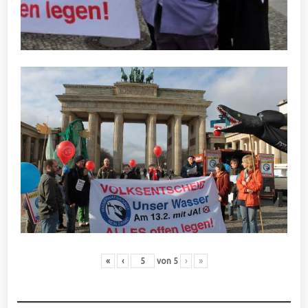
«
‹
von
5
›
»