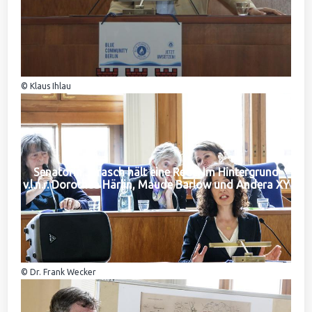
© Klaus Ihlau
Senatorin Jarasch hält eine Rede. Im Hintergrund
v.l.n.r. Dorothea Härlin, Maude Barlow und Andera XY
© Dr. Frank Wecker