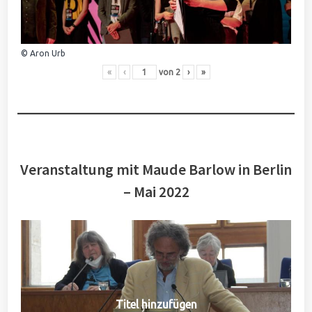
© Aron Urb
«
‹
von
2
›
»
Veranstaltung mit Maude Barlow in Berlin
– Mai 2022
Titel hinzufügen