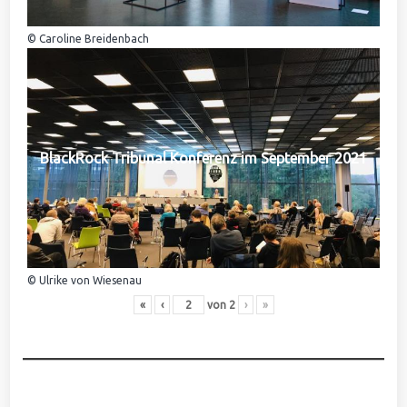
© Caroline Breidenbach
BlackRock Tribunal Konferenz im September 2021
© Ulrike von Wiesenau
«
‹
von
2
›
»