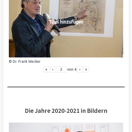
Titel hinzufügen
© Dr. Frank Wecker
«
‹
von
4
›
»
Die Jahre 2020-2021 in Bildern