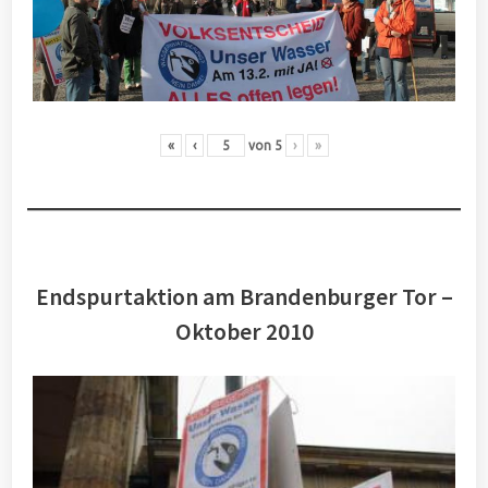
«
‹
von
5
›
»
Endspurtaktion am Brandenburger Tor –
Oktober 2010