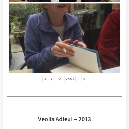
«
‹
von
2
›
»
Veolia Adieu! – 2013