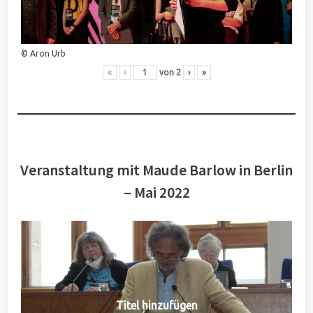
© Aron Urb
«
‹
von
2
›
»
Veranstaltung mit Maude Barlow in Berlin
– Mai 2022
Titel hinzufügen