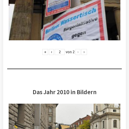
«
‹
von
2
›
»
Das Jahr 2010 in Bildern