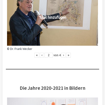
Titel hinzufügen
© Dr. Frank Wecker
«
‹
von
4
›
»
Die Jahre 2020-2021 in Bildern