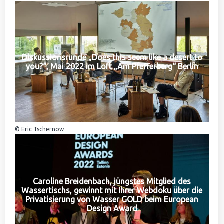
Diskussionsrunde „Does this seem like a desert to
you?“, Mai 2022 im Loft „Am Pfefferberg“ Berlin
© Eric Tschernow
Caroline Breidenbach, jüngstes Mitglied des
Wassertischs, gewinnt mit Ihrer Webdoku über die
Privatisierung von Wasser GOLD beim European
Design Award