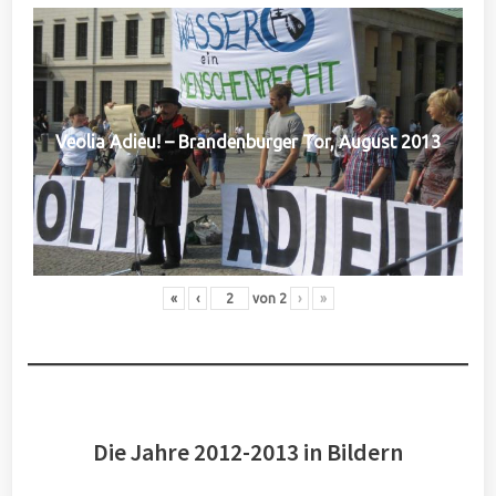
Veolia Adieu! – Brandenburger Tor, August 2013
«
‹
von
2
›
»
Die Jahre 2012-2013 in Bildern