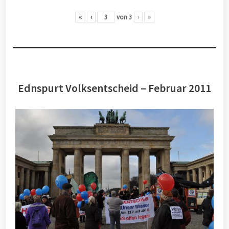
«
‹
von
3
›
»
Ednspurt Volksentscheid – Februar 2011