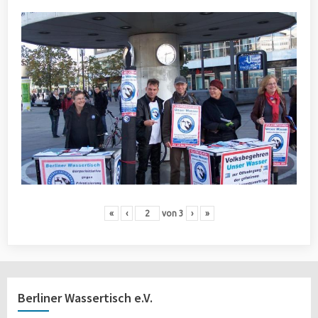
«
‹
von
3
›
»
Berliner Wassertisch e.V.