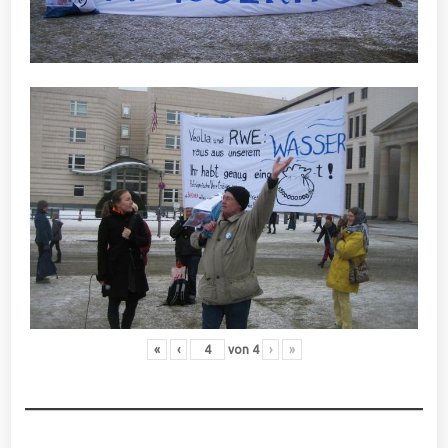
«
‹
von
4
›
»