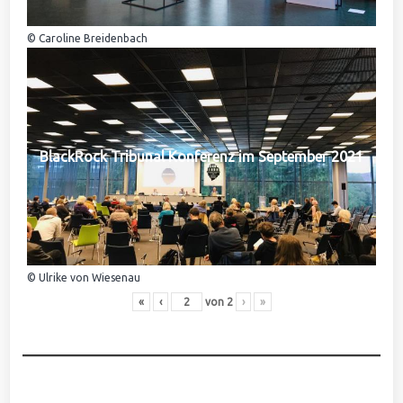
© Caroline Breidenbach
BlackRock Tribunal Konferenz im September 2021
© Ulrike von Wiesenau
«
‹
von
2
›
»