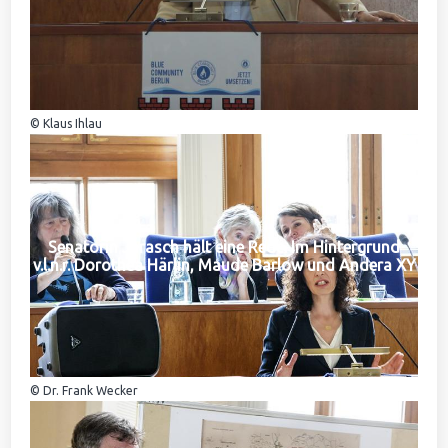
© Klaus Ihlau
Senatorin Jarasch hält eine Rede. Im Hintergrund
v.l.n.r. Dorothea Härlin, Maude Barlow und Andera XY
© Dr. Frank Wecker