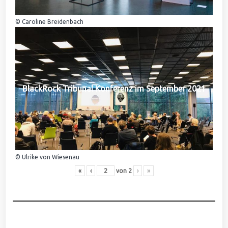
© Caroline Breidenbach
BlackRock Tribunal Konferenz im September 2021
© Ulrike von Wiesenau
«
‹
von
2
›
»