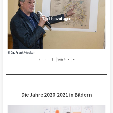
Titel hinzufügen
© Dr. Frank Wecker
«
‹
von
4
›
»
Die Jahre 2020-2021 in Bildern