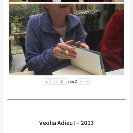
«
‹
von
2
›
»
Veolia Adieu! – 2013