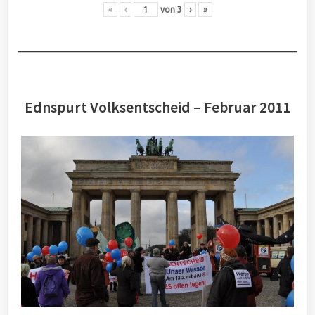
«
‹
von
3
›
»
Ednspurt Volksentscheid – Februar 2011