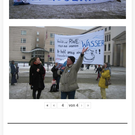
«
‹
von
4
›
»