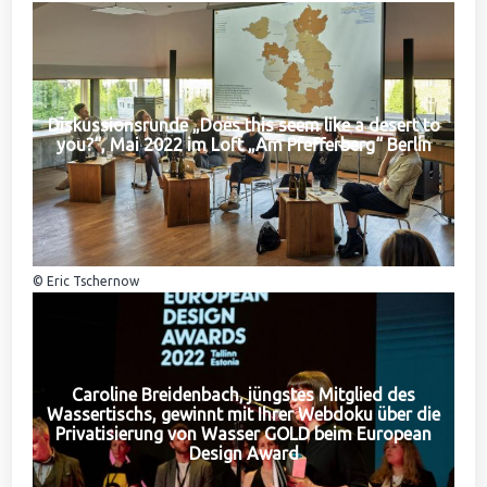
Diskussionsrunde „Does this seem like a desert to
you?“, Mai 2022 im Loft „Am Pfefferberg“ Berlin
© Eric Tschernow
Caroline Breidenbach, jüngstes Mitglied des
Wassertischs, gewinnt mit Ihrer Webdoku über die
Privatisierung von Wasser GOLD beim European
Design Award