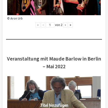
© Aron Urb
«
‹
von
2
›
»
Veranstaltung mit Maude Barlow in Berlin
– Mai 2022
Titel hinzufügen