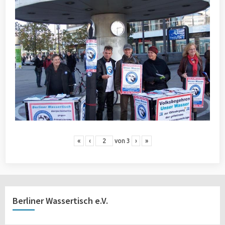
«
‹
von
3
›
»
Berliner Wassertisch e.V.