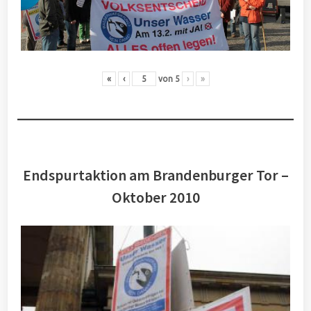
«
‹
von
5
›
»
Endspurtaktion am Brandenburger Tor –
Oktober 2010