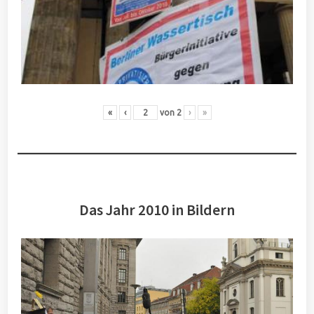
«
‹
von
2
›
»
Das Jahr 2010 in Bildern