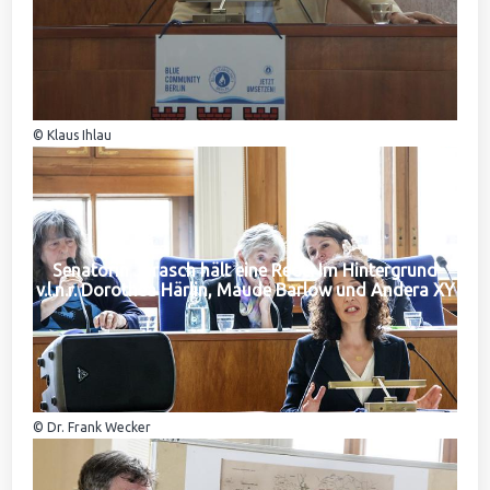
© Klaus Ihlau
Senatorin Jarasch hält eine Rede. Im Hintergrund
v.l.n.r. Dorothea Härlin, Maude Barlow und Andera XY
© Dr. Frank Wecker