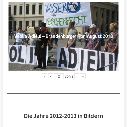
Veolia Adieu! – Brandenburger Tor, August 2013
«
‹
von
2
›
»
Die Jahre 2012-2013 in Bildern