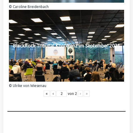
© Caroline Breidenbach
BlackRock Tribunal Konferenz im September 2021
© Ulrike von Wiesenau
«
‹
von
2
›
»