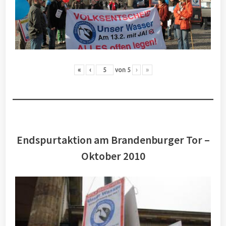
«
‹
von
5
›
»
Endspurtaktion am Brandenburger Tor –
Oktober 2010