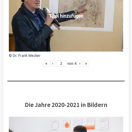
Titel hinzufügen
© Dr. Frank Wecker
«
‹
von
4
›
»
Die Jahre 2020-2021 in Bildern