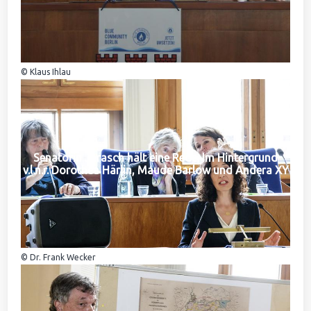
© Klaus Ihlau
Senatorin Jarasch hält eine Rede. Im Hintergrund
v.l.n.r. Dorothea Härlin, Maude Barlow und Andera XY
© Dr. Frank Wecker