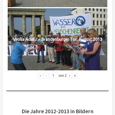
Veolia Adieu! – Brandenburger Tor, August 2013
«
‹
von
2
›
»
Die Jahre 2012-2013 in Bildern