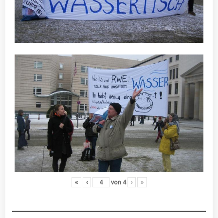
«
‹
von
4
›
»