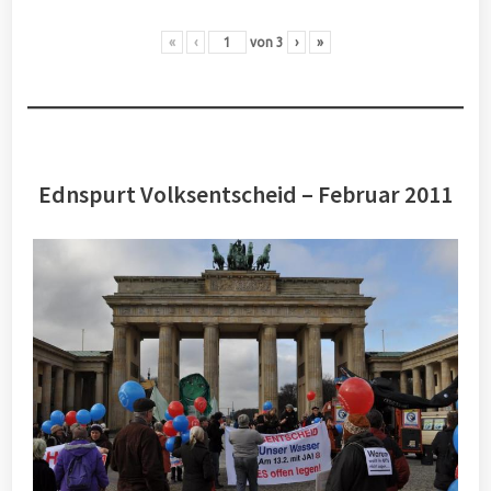
«
‹
von
3
›
»
Ednspurt Volksentscheid – Februar 2011