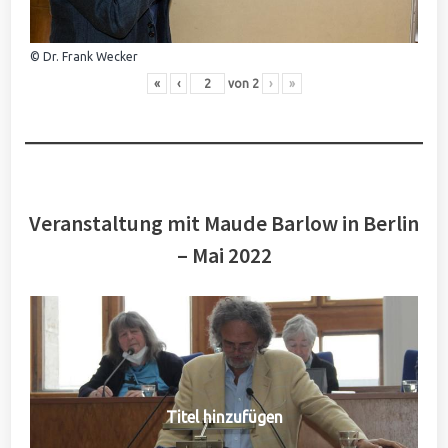
© Dr. Frank Wecker
«
‹
von
2
›
»
Veranstaltung mit Maude Barlow in Berlin
– Mai 2022
Titel hinzufügen