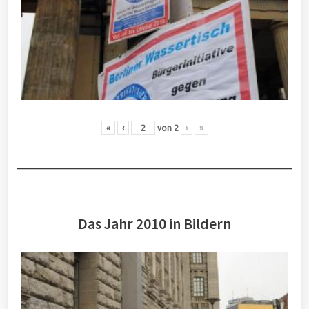
«
‹
von
2
›
»
Das Jahr 2010 in Bildern