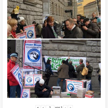
«
‹
von
3
›
»