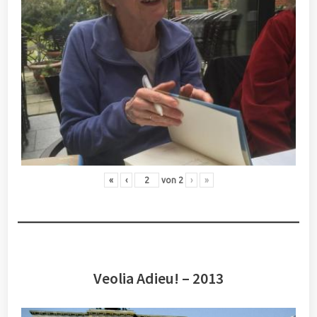
«
‹
von
2
›
»
Veolia Adieu! – 2013