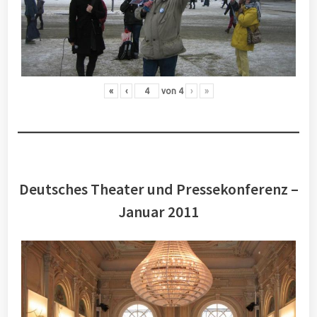
«
‹
von
4
›
»
Deutsches Theater und Pressekonferenz –
Januar 2011