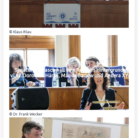
© Klaus Ihlau
Senatorin Jarasch hält eine Rede. Im Hintergrund
v.l.n.r. Dorothea Härlin, Maude Barlow und Andera XY
© Dr. Frank Wecker