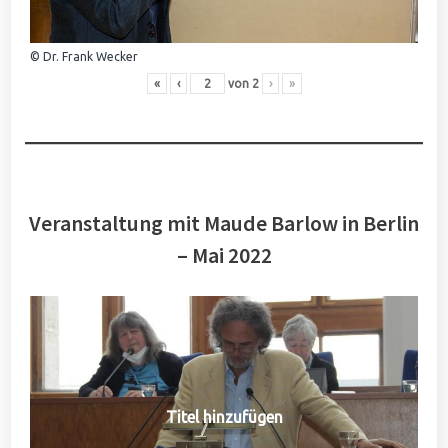
© Dr. Frank Wecker
«
‹
von
2
›
»
Veranstaltung mit Maude Barlow in Berlin
– Mai 2022
Titel hinzufügen