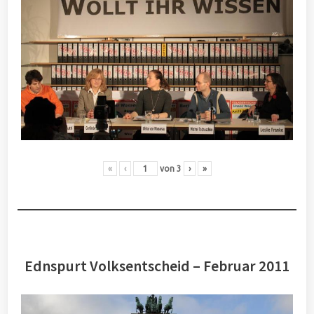
«
‹
von
3
›
»
Ednspurt Volksentscheid – Februar 2011