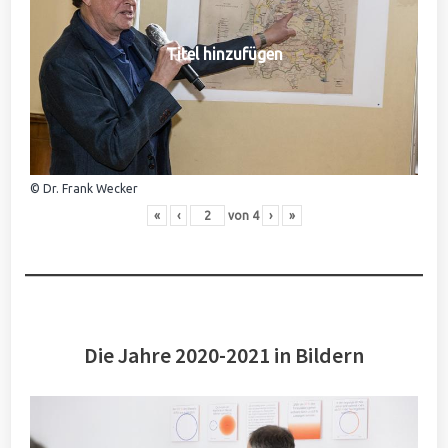
Titel hinzufügen
© Dr. Frank Wecker
«
‹
von
4
›
»
Die Jahre 2020-2021 in Bildern