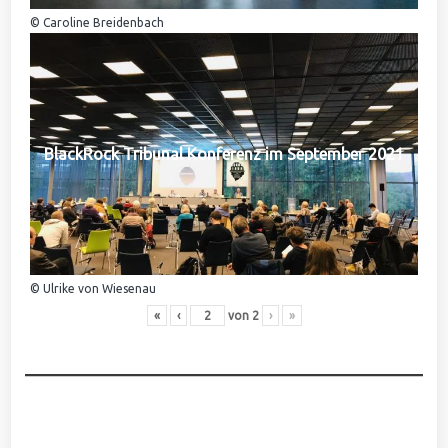
© Caroline Breidenbach
BlackRock Tribunal Konferenz im September 2021
© Ulrike von Wiesenau
«
‹
von
2
›
»