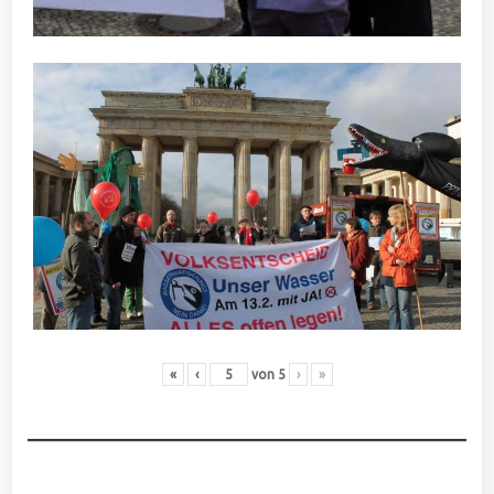
«
‹
von
5
›
»