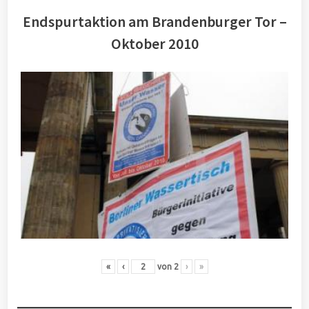
Endspurtaktion am Brandenburger Tor –
Oktober 2010
«
‹
von
2
›
»