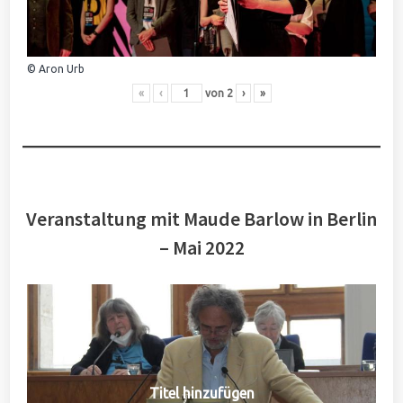
© Aron Urb
«
‹
von
2
›
»
Veranstaltung mit Maude Barlow in Berlin
– Mai 2022
Titel hinzufügen