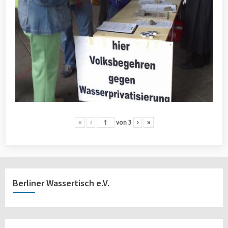
«
‹
von
3
›
»
Berliner Wassertisch e.V.