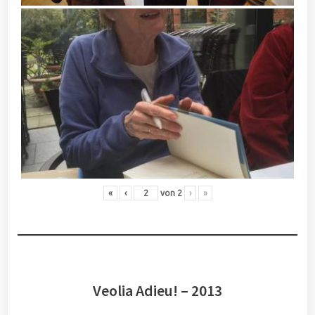
«
‹
von
2
›
»
Veolia Adieu! – 2013