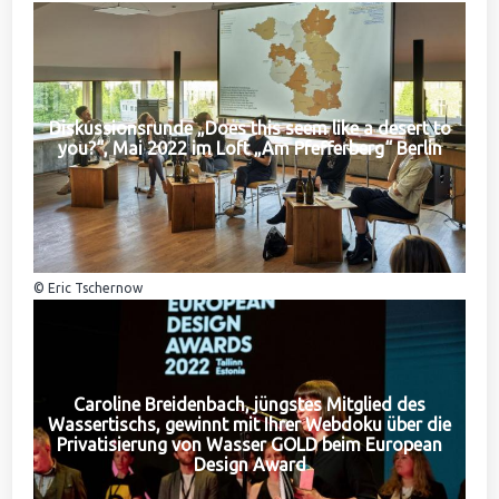
Diskussionsrunde „Does this seem like a desert to
you?“, Mai 2022 im Loft „Am Pfefferberg“ Berlin
© Eric Tschernow
Caroline Breidenbach, jüngstes Mitglied des
Wassertischs, gewinnt mit Ihrer Webdoku über die
Privatisierung von Wasser GOLD beim European
Design Award