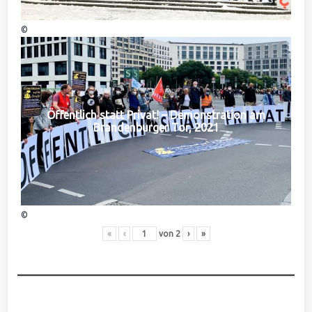
©
Öffentlich statt Privat! – Demonstration am
Brandenburger Tor, 2021
©
«
‹
von
2
›
»