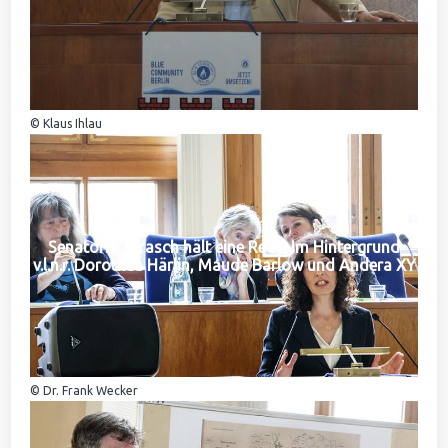
© Klaus Ihlau
Senatorin Jarasch hält eine Rede. Im Hintergrund
v.l.n.r. Dorothea Härlin, Maude Barlow und Andera XY
© Dr. Frank Wecker