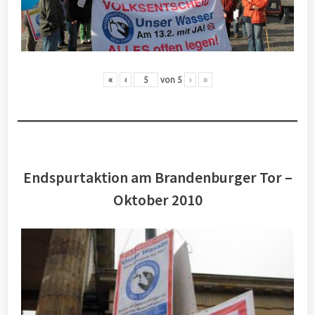
«
‹
von
5
›
»
Endspurtaktion am Brandenburger Tor –
Oktober 2010