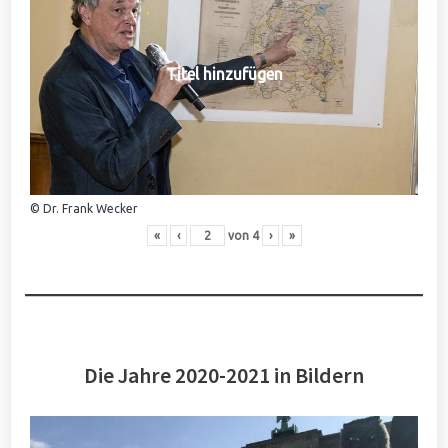
Titel hinzufügen
© Dr. Frank Wecker
«
‹
von
4
›
»
Die Jahre 2020-2021 in Bildern