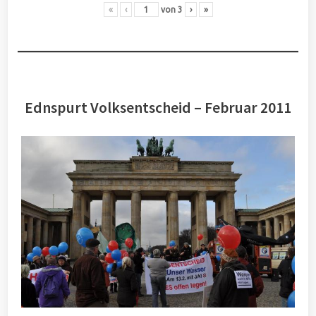
«
‹
von
3
›
»
Ednspurt Volksentscheid – Februar 2011