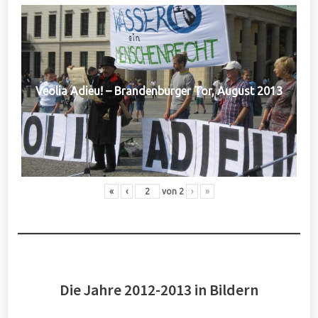
Veolia Adieu! – Brandenburger Tor, August 2013
«
‹
von
2
›
»
Die Jahre 2012-2013 in Bildern