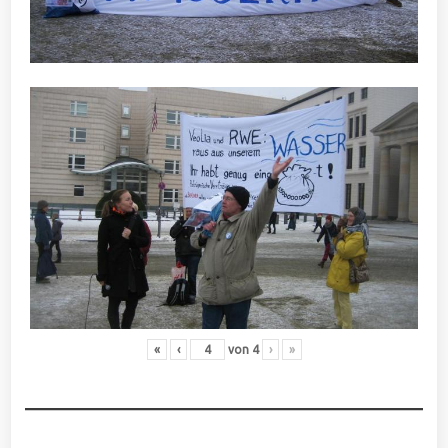
«
‹
von
4
›
»