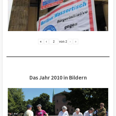
«
‹
von
2
›
»
Das Jahr 2010 in Bildern