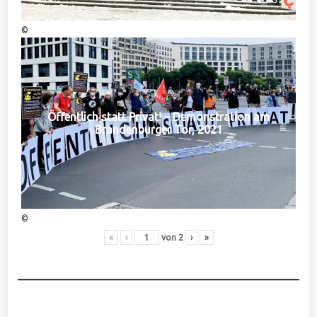
©
Öffentlich statt Privat! – Demonstration am
Brandenburger Tor, 2021
©
«
‹
von
2
›
»