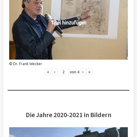
Titel hinzufügen
© Dr. Frank Wecker
«
‹
von
4
›
»
Die Jahre 2020-2021 in Bildern