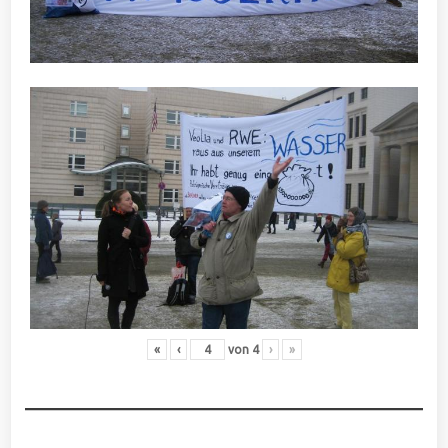
«
‹
von
4
›
»