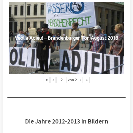
Veolia Adieu! – Brandenburger Tor, August 2013
«
‹
von
2
›
»
Die Jahre 2012-2013 in Bildern