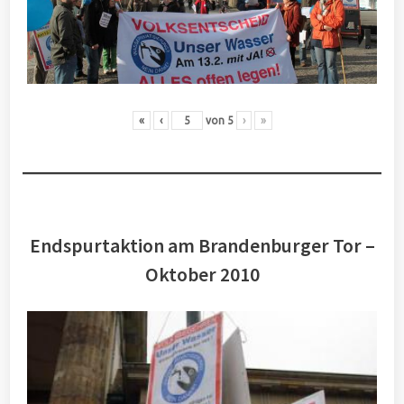
«
‹
von
5
›
»
Endspurtaktion am Brandenburger Tor –
Oktober 2010