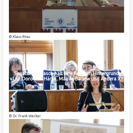
© Klaus Ihlau
Senatorin Jarasch hält eine Rede. Im Hintergrund
v.l.n.r. Dorothea Härlin, Maude Barlow und Andera XY
© Dr. Frank Wecker