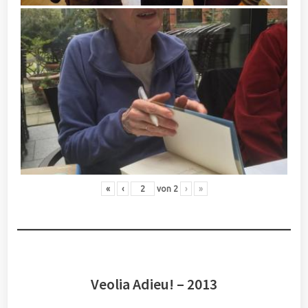
«
‹
von
2
›
»
Veolia Adieu! – 2013