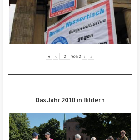
«
‹
von
2
›
»
Das Jahr 2010 in Bildern