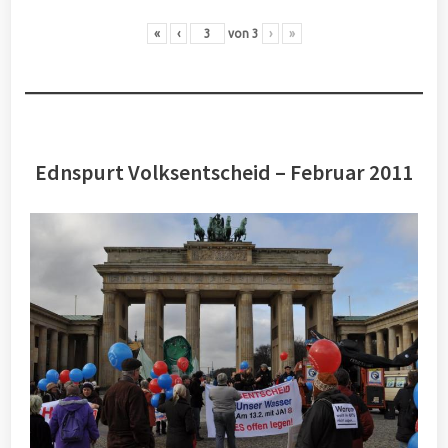
«
‹
von
3
›
»
Ednspurt Volksentscheid – Februar 2011