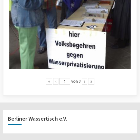
«
‹
von
3
›
»
Berliner Wassertisch e.V.