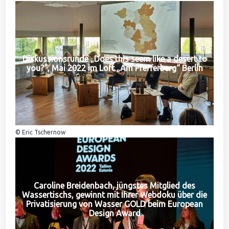
Diskussionsrunde „Does this seem like a desert to
you?“, Mai 2022 im Loft „Am Pfefferberg“ Berlin
© Eric Tschernow
Caroline Breidenbach, jüngstes Mitglied des
Wassertischs, gewinnt mit Ihrer Webdoku über die
Privatisierung von Wasser GOLD beim European
Design Award