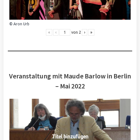
© Aron Urb
«
‹
von
2
›
»
Veranstaltung mit Maude Barlow in Berlin
– Mai 2022
Titel hinzufügen