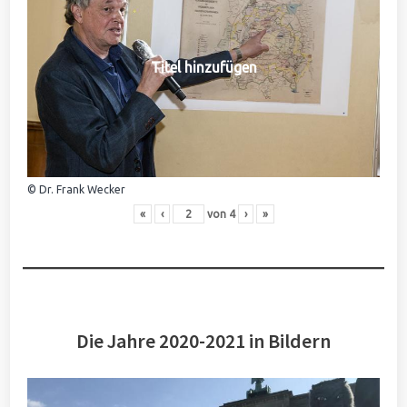
Titel hinzufügen
© Dr. Frank Wecker
«
‹
von
4
›
»
Die Jahre 2020-2021 in Bildern