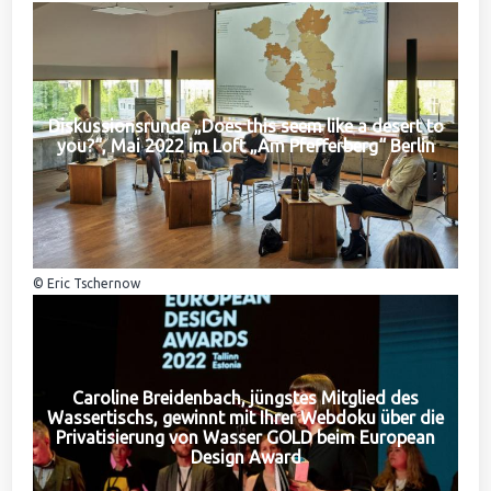
Diskussionsrunde „Does this seem like a desert to
you?“, Mai 2022 im Loft „Am Pfefferberg“ Berlin
© Eric Tschernow
Caroline Breidenbach, jüngstes Mitglied des
Wassertischs, gewinnt mit Ihrer Webdoku über die
Privatisierung von Wasser GOLD beim European
Design Award