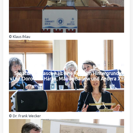
© Klaus Ihlau
Senatorin Jarasch hält eine Rede. Im Hintergrund
v.l.n.r. Dorothea Härlin, Maude Barlow und Andera XY
© Dr. Frank Wecker