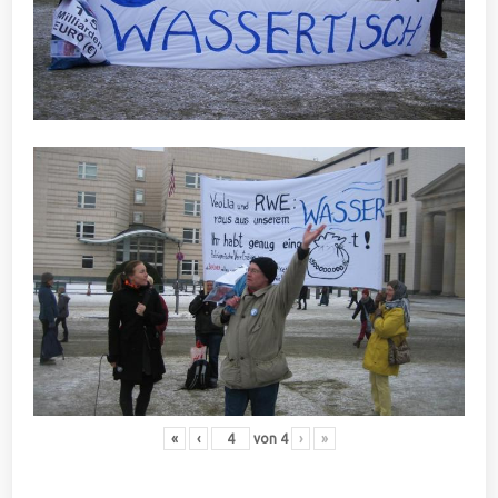
«
‹
von
4
›
»