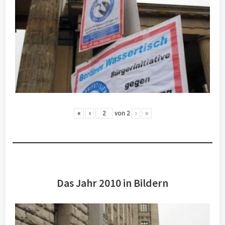
«
‹
von
2
›
»
Das Jahr 2010 in Bildern