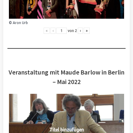
© Aron Urb
«
‹
von
2
›
»
Veranstaltung mit Maude Barlow in Berlin
– Mai 2022
Titel hinzufügen