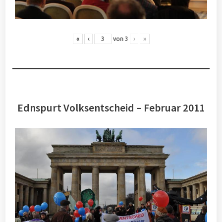
«
‹
von
3
›
»
Ednspurt Volksentscheid – Februar 2011