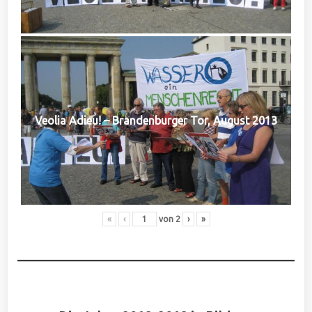
Veolia Adieu! – Brandenburger Tor, August 2013
«
‹
von
2
›
»