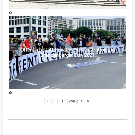
©
Öffentlich statt Privat! – Demonstration am
Brandenburger Tor, 2021
©
«
‹
von
2
›
»