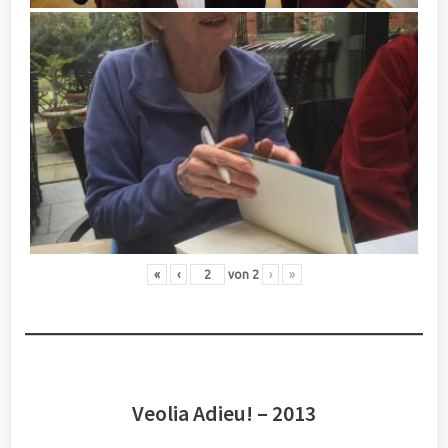
«
‹
von
2
›
»
Veolia Adieu! – 2013