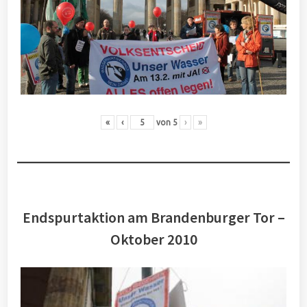
«
‹
von
5
›
»
Endspurtaktion am Brandenburger Tor –
Oktober 2010