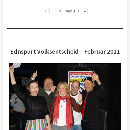
«
‹
von
3
›
»
Ednspurt Volksentscheid – Februar 2011