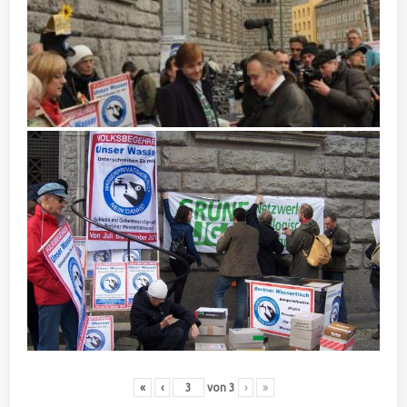
«
‹
von
3
›
»