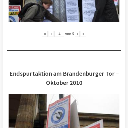
«
‹
von
5
›
»
Endspurtaktion am Brandenburger Tor –
Oktober 2010