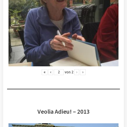
«
‹
von
2
›
»
Veolia Adieu! – 2013