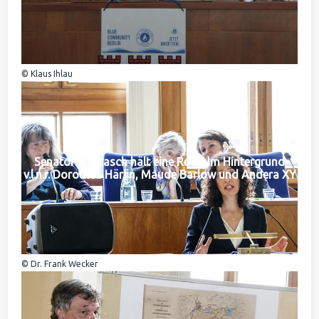
© Klaus Ihlau
Senatorin Jarasch hält eine Rede. Im Hintergrund
v.l.n.r. Dorothea Härlin, Maude Barlow und Andera XY
© Dr. Frank Wecker