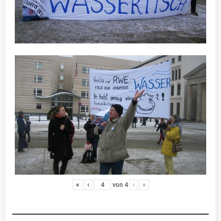
«
‹
von
4
›
»