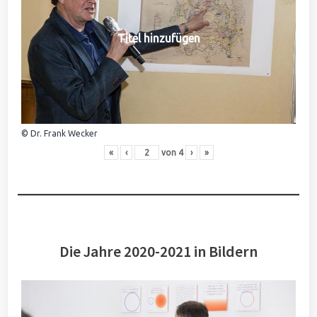
Titel hinzufügen
© Dr. Frank Wecker
«
‹
von
4
›
»
Die Jahre 2020-2021 in Bildern