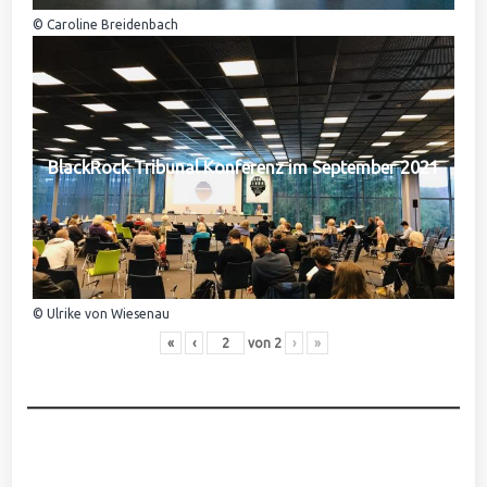
© Caroline Breidenbach
BlackRock Tribunal Konferenz im September 2021
© Ulrike von Wiesenau
«
‹
von
2
›
»