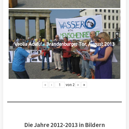
Veolia Adieu! – Brandenburger Tor, August 2013
«
‹
von
2
›
»
Die Jahre 2012-2013 in Bildern