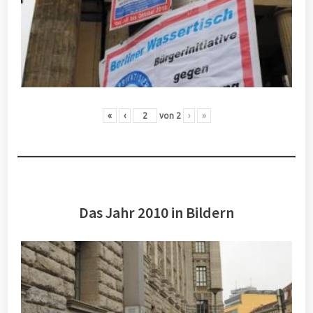
«
‹
von
2
›
»
Das Jahr 2010 in Bildern