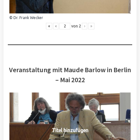
© Dr. Frank Wecker
«
‹
von
2
›
»
Veranstaltung mit Maude Barlow in Berlin
– Mai 2022
Titel hinzufügen