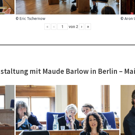
© Eric Tschernow
© Aron 
«
‹
von
2
›
»
staltung mit Maude Barlow in Berlin – Ma