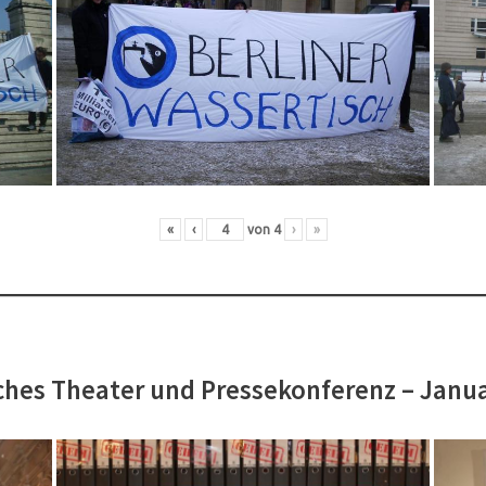
«
‹
von
4
›
»
hes Theater und Pressekonferenz – Janu