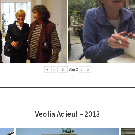
«
‹
von
2
›
»
Veolia Adieu! – 2013