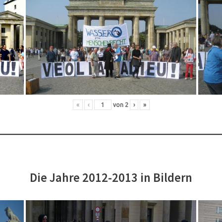
«
‹
von
2
›
»
Die Jahre 2012-2013 in Bildern