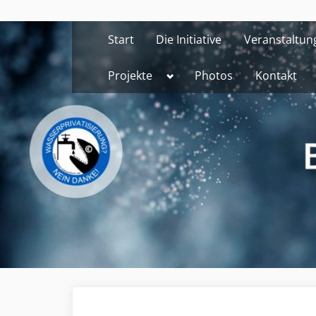
Skip
to
Start
Die Initiative
Veranstaltun
content
Toggle
Projekte
Photos
Kontakt
sub-
menu