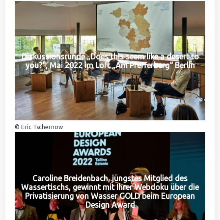
Diskussionsrunde „Does this seem like a desert to
you?“, Mai 2022 im Loft „Am Pfefferberg“ Berlin
© Eric Tschernow
Caroline Breidenbach, jüngstes Mitglied des
Wassertischs, gewinnt mit Ihrer Webdoku über die
Privatisierung von Wasser GOLD beim European
Design Award