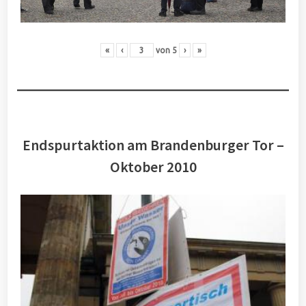
«
‹
von
5
›
»
Endspurtaktion am Brandenburger Tor –
Oktober 2010