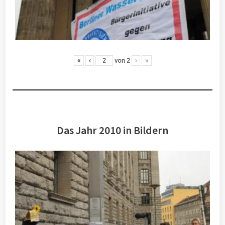
«
‹
von
2
›
»
Das Jahr 2010 in Bildern