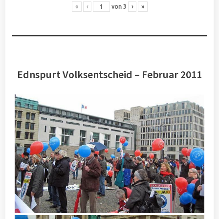
«
‹
von
3
›
»
Ednspurt Volksentscheid – Februar 2011