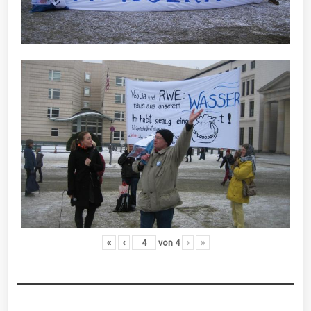
«
‹
von
4
›
»