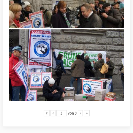
«
‹
von
3
›
»