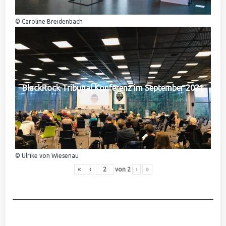
© Caroline Breidenbach
BlackRock Tribunal Konferenz im September 2021
© Ulrike von Wiesenau
«
‹
von
2
›
»