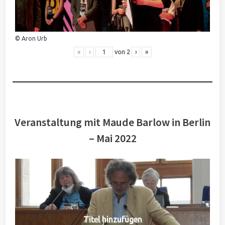
© Aron Urb
«
‹
von
2
›
»
Veranstaltung mit Maude Barlow in Berlin
– Mai 2022
Titel hinzufügen