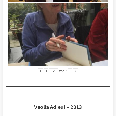
«
‹
von
2
›
»
Veolia Adieu! – 2013