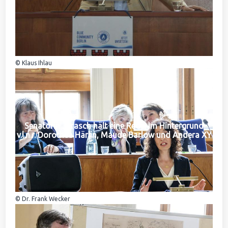
© Klaus Ihlau
Senatorin Jarasch hält eine Rede. Im Hintergrund
v.l.n.r. Dorothea Härlin, Maude Barlow und Andera XY
© Dr. Frank Wecker