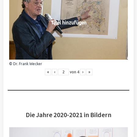
Titel hinzufügen
© Dr. Frank Wecker
«
‹
von
4
›
»
Die Jahre 2020-2021 in Bildern