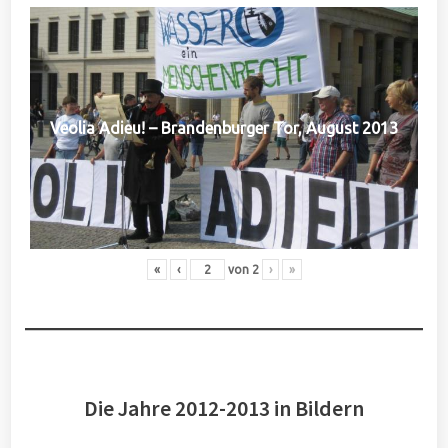
Veolia Adieu! – Brandenburger Tor, August 2013
«
‹
von
2
›
»
Die Jahre 2012-2013 in Bildern