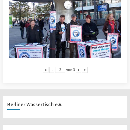
«
‹
von
3
›
»
Berliner Wassertisch e.V.