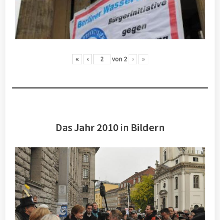
«
‹
von
2
›
»
Das Jahr 2010 in Bildern