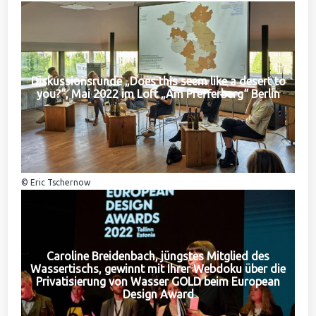
Diskussionsrunde „Does this seem like a desert to
you?“, Mai 2022 im Loft „Am Pfefferberg“ Berlin
© Eric Tschernow
Caroline Breidenbach, jüngstes Mitglied des
Wassertischs, gewinnt mit Ihrer Webdoku über die
Privatisierung von Wasser GOLD beim European
Design Award