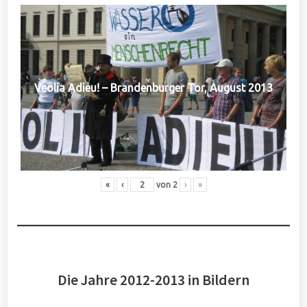
Veolia Adieu! – Brandenburger Tor, August 2013
«
‹
von
2
›
»
Die Jahre 2012-2013 in Bildern