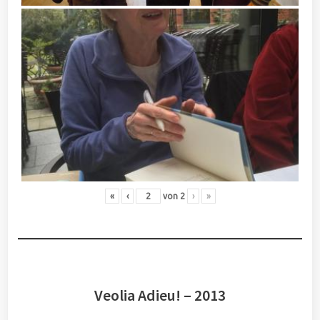
«
‹
von
2
›
»
Veolia Adieu! – 2013