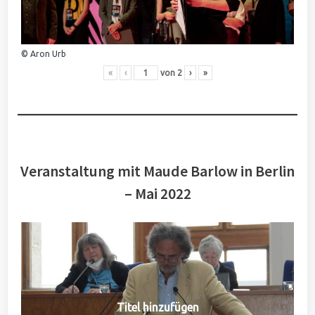
© Aron Urb
«
‹
von
2
›
»
Veranstaltung mit Maude Barlow in Berlin
– Mai 2022
Titel hinzufügen