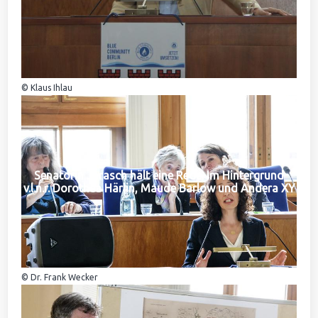
© Klaus Ihlau
Senatorin Jarasch hält eine Rede. Im Hintergrund
v.l.n.r. Dorothea Härlin, Maude Barlow und Andera XY
© Dr. Frank Wecker