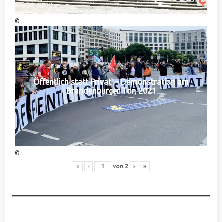
©
Öffentlich statt Privat! – Demonstration am
Brandenburger Tor, 2021
©
«
‹
von
2
›
»