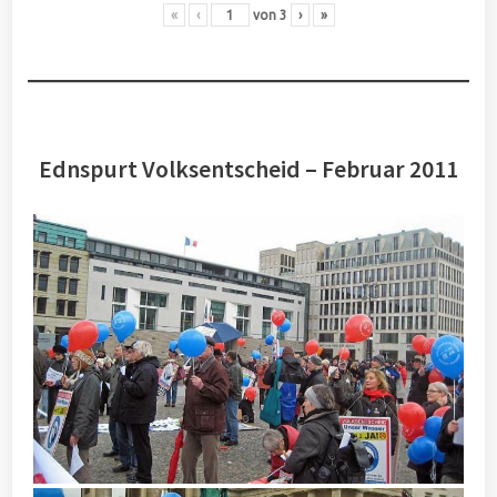
«
‹
von
3
›
»
Ednspurt Volksentscheid – Februar 2011