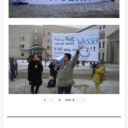
«
‹
von
4
›
»