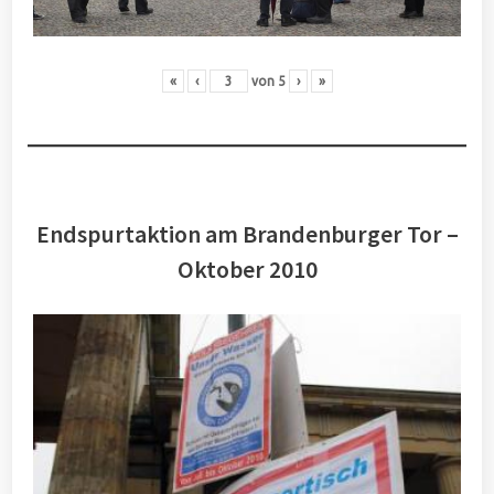
«
‹
von
5
›
»
Endspurtaktion am Brandenburger Tor –
Oktober 2010