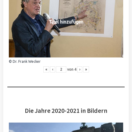
Titel hinzufügen
© Dr. Frank Wecker
«
‹
von
4
›
»
Die Jahre 2020-2021 in Bildern