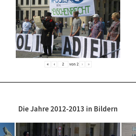
«
‹
von
2
›
»
Die Jahre 2012-2013 in Bildern