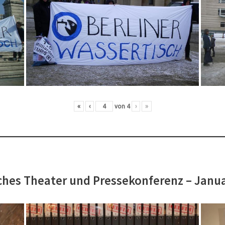
«
‹
von
4
›
»
hes Theater und Pressekonferenz – Janu