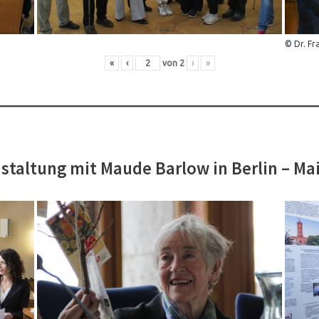
© Dr. Fr
«
‹
von
2
›
»
staltung mit Maude Barlow in Berlin – Ma