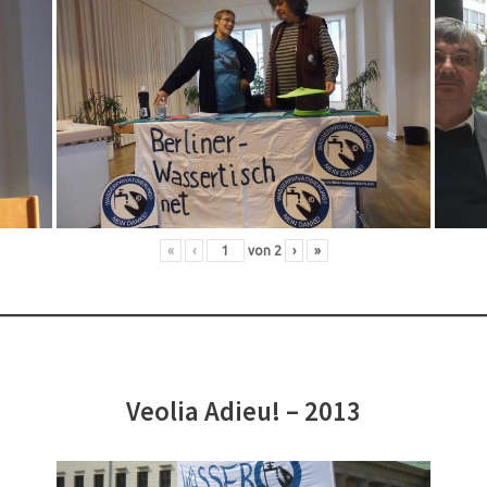
«
‹
von
2
›
»
Veolia Adieu! – 2013