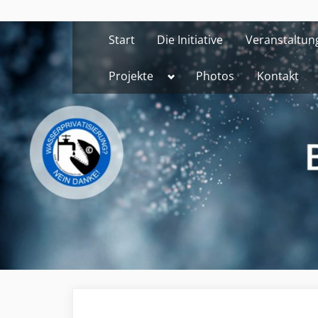
Skip
to
Start
Die Initiative
Veranstaltun
content
Toggle
Projekte
Photos
Kontakt
sub-
menu