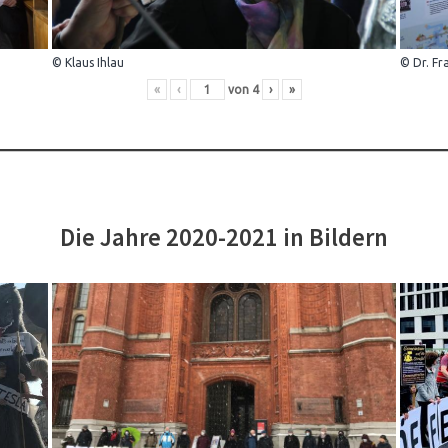
© Klaus Ihlau
© Dr. Fr
«
‹
von
4
›
»
Die Jahre 2020-2021 in Bildern