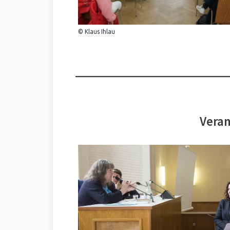
© Klaus Ihlau
Veran