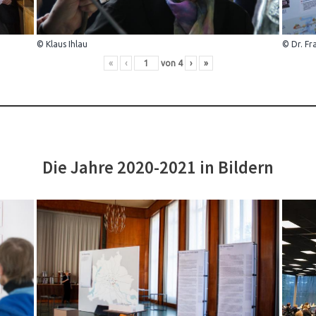
© Klaus Ihlau
© Dr. Fr
«
‹
von
4
›
»
Die Jahre 2020-2021 in Bildern