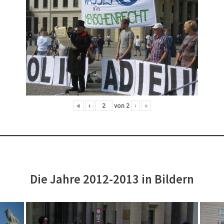
«
‹
von
2
›
»
Die Jahre 2012-2013 in Bildern