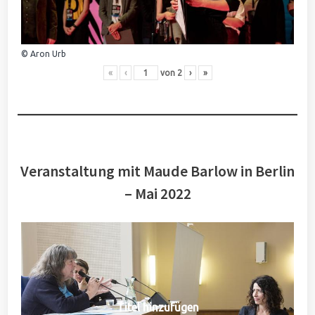
© Aron Urb
«
‹
von
2
›
»
Veranstaltung mit Maude Barlow in Berlin
– Mai 2022
Titel hinzufügen