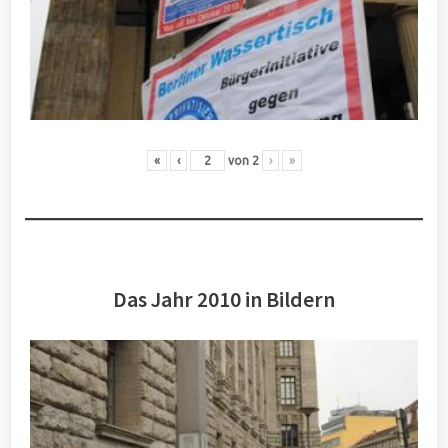
«
‹
von
2
›
»
Das Jahr 2010 in Bildern