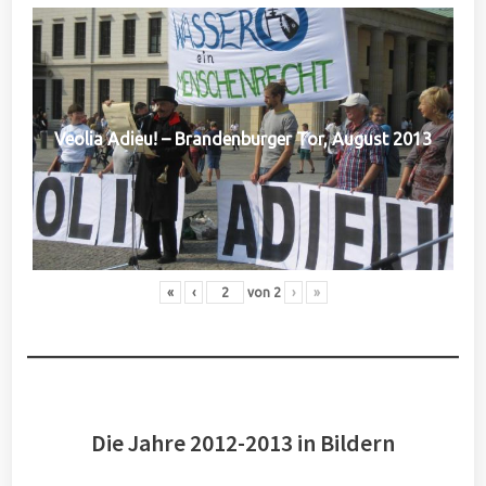
Veolia Adieu! – Brandenburger Tor, August 2013
«
‹
von
2
›
»
Die Jahre 2012-2013 in Bildern