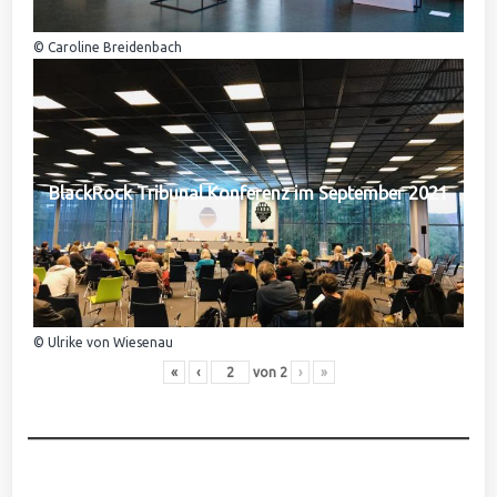
© Caroline Breidenbach
BlackRock Tribunal Konferenz im September 2021
© Ulrike von Wiesenau
«
‹
von
2
›
»