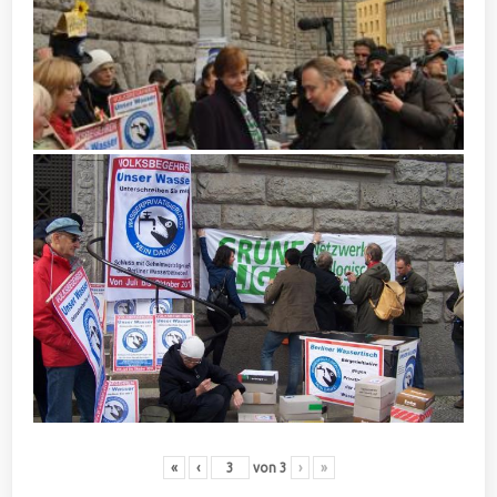
«
‹
von
3
›
»