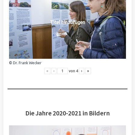
Titel hinzufügen
© Dr. Frank Wecker
«
‹
von
4
›
»
Die Jahre 2020-2021 in Bildern