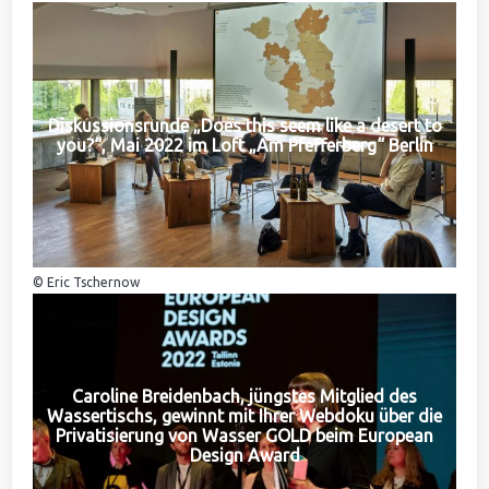
Diskussionsrunde „Does this seem like a desert to
you?“, Mai 2022 im Loft „Am Pfefferberg“ Berlin
© Eric Tschernow
Caroline Breidenbach, jüngstes Mitglied des
Wassertischs, gewinnt mit Ihrer Webdoku über die
Privatisierung von Wasser GOLD beim European
Design Award