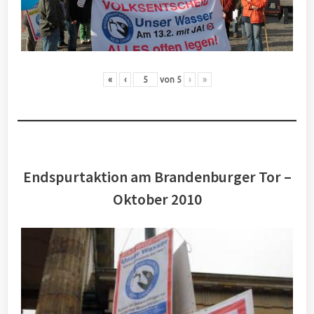
«
‹
von
5
›
»
Endspurtaktion am Brandenburger Tor –
Oktober 2010