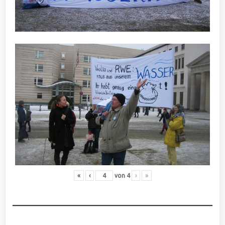
«
‹
von
4
›
»