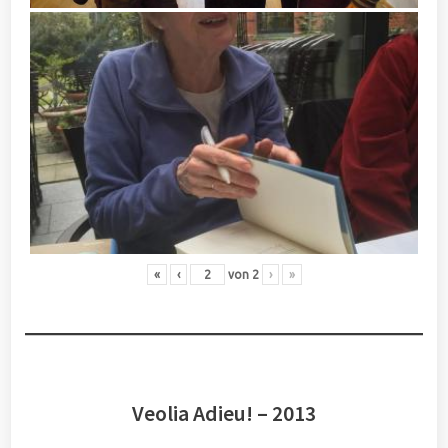
«
‹
von
2
›
»
Veolia Adieu! – 2013