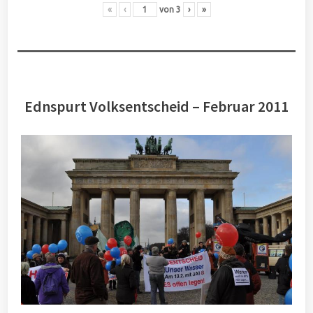
«
‹
von
3
›
»
Ednspurt Volksentscheid – Februar 2011