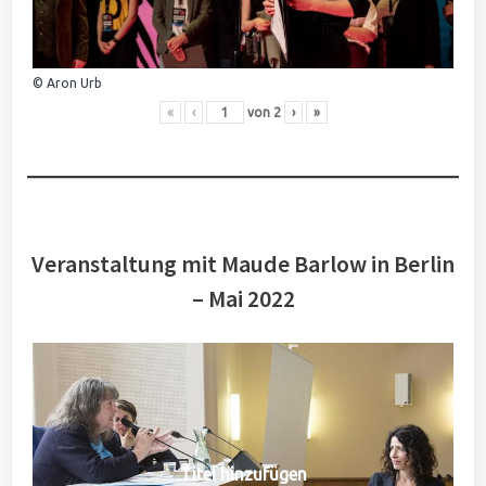
© Aron Urb
«
‹
von
2
›
»
Veranstaltung mit Maude Barlow in Berlin
– Mai 2022
Titel hinzufügen