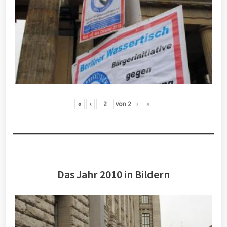
«
‹
von
2
›
»
Das Jahr 2010 in Bildern