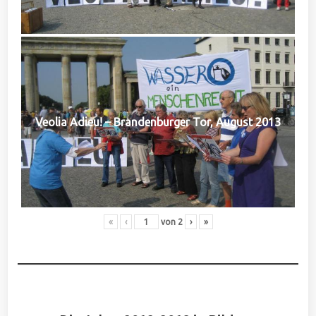
Veolia Adieu! – Brandenburger Tor, August 2013
«
‹
von
2
›
»