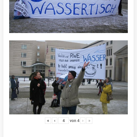
«
‹
von
4
›
»