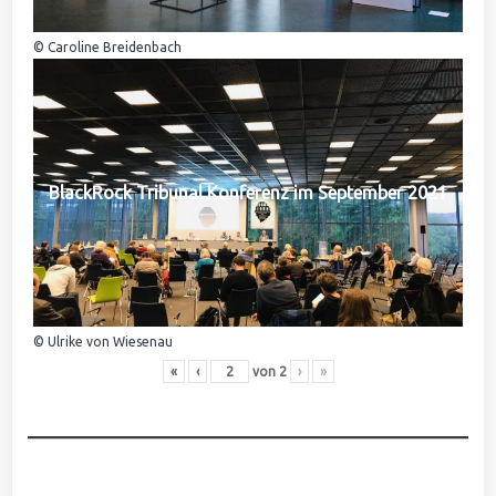
© Caroline Breidenbach
BlackRock Tribunal Konferenz im September 2021
© Ulrike von Wiesenau
«
‹
von
2
›
»