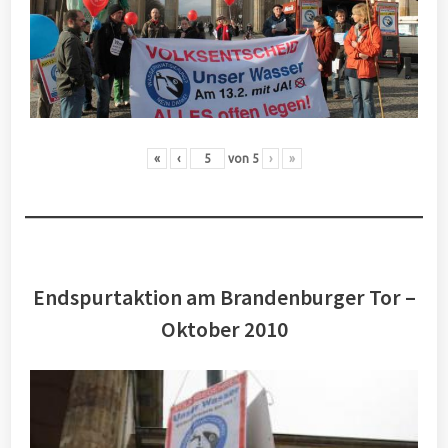
«
‹
von
5
›
»
Endspurtaktion am Brandenburger Tor –
Oktober 2010