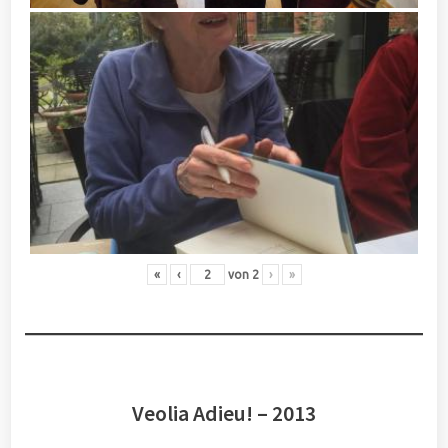
«
‹
von
2
›
»
Veolia Adieu! – 2013