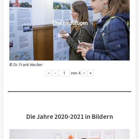
Titel hinzufügen
© Dr. Frank Wecker
«
‹
von
4
›
»
Die Jahre 2020-2021 in Bildern