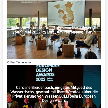
Diskussionsrunde „Does this seem like a desert to
you?“, Mai 2022 im Loft „Am Pfefferberg“ Berlin
© Eric Tschernow
Caroline Breidenbach, jüngstes Mitglied des
Wassertischs, gewinnt mit Ihrer Webdoku über die
Privatisierung von Wasser GOLD beim European
Design Award