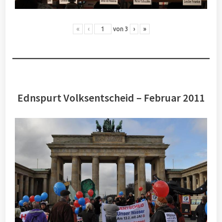
«
‹
von
3
›
»
Ednspurt Volksentscheid – Februar 2011