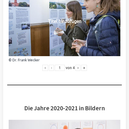
Titel hinzufügen
© Dr. Frank Wecker
«
‹
von
4
›
»
Die Jahre 2020-2021 in Bildern