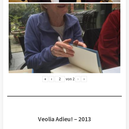
«
‹
von
2
›
»
Veolia Adieu! – 2013