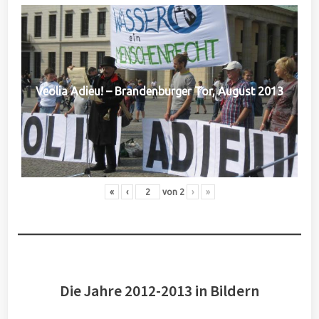
Veolia Adieu! – Brandenburger Tor, August 2013
«
‹
von
2
›
»
Die Jahre 2012-2013 in Bildern