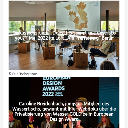
Diskussionsrunde „Does this seem like a desert to
you?“, Mai 2022 im Loft „Am Pfefferberg“ Berlin
© Eric Tschernow
Caroline Breidenbach, jüngstes Mitglied des
Wassertischs, gewinnt mit Ihrer Webdoku über die
Privatisierung von Wasser GOLD beim European
Design Award