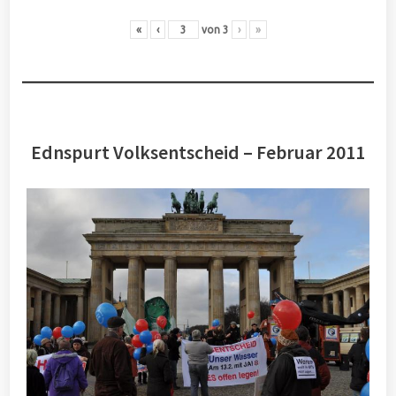
«
‹
von
3
›
»
Ednspurt Volksentscheid – Februar 2011