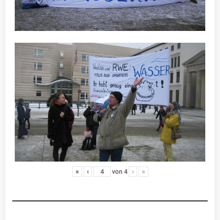
«
‹
von
4
›
»