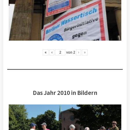
«
‹
von
2
›
»
Das Jahr 2010 in Bildern