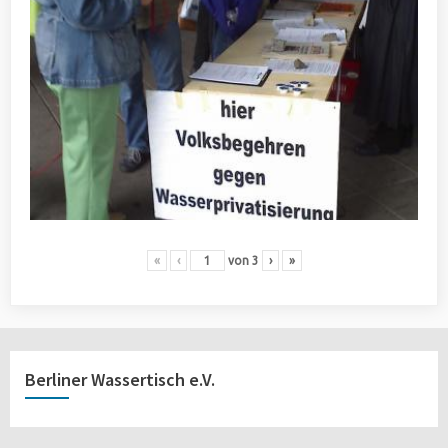
«
‹
von
3
›
»
Berliner Wassertisch e.V.