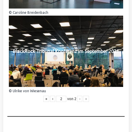
© Caroline Breidenbach
BlackRock Tribunal Konferenz im September 2021
© Ulrike von Wiesenau
«
‹
von
2
›
»