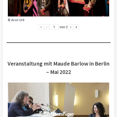
© Aron Urb
«
‹
von
2
›
»
Veranstaltung mit Maude Barlow in Berlin
– Mai 2022
Titel hinzufügen