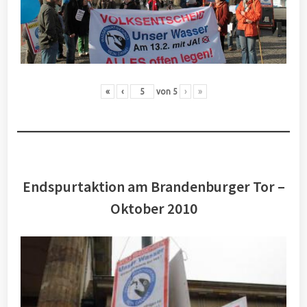
«
‹
von
5
›
»
Endspurtaktion am Brandenburger Tor –
Oktober 2010