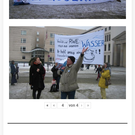
«
‹
von
4
›
»