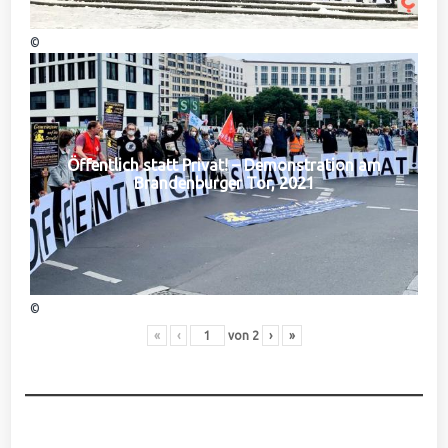
©
Öffentlich statt Privat! – Demonstration am
Brandenburger Tor, 2021
©
«
‹
von
2
›
»