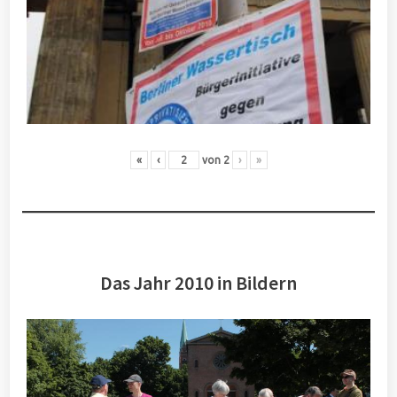
«
‹
von
2
›
»
Das Jahr 2010 in Bildern