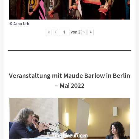
© Aron Urb
«
‹
von
2
›
»
Veranstaltung mit Maude Barlow in Berlin
– Mai 2022
Titel hinzufügen