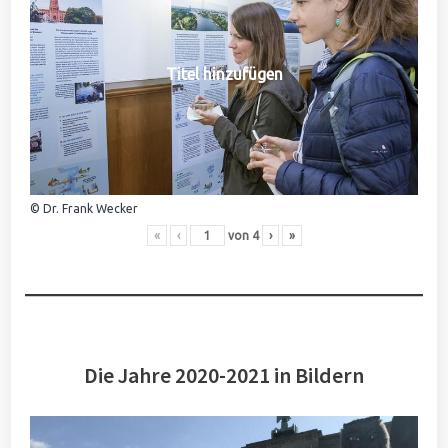
Titel hinzufügen
© Dr. Frank Wecker
«
‹
von
4
›
»
Die Jahre 2020-2021 in Bildern