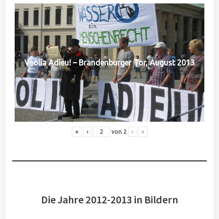
Veolia Adieu! – Brandenburger Tor, August 2013
«
‹
von
2
›
»
Die Jahre 2012-2013 in Bildern