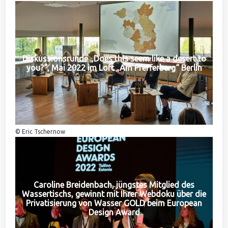
Diskussionsrunde „Does this seem like a desert to
you?“, Mai 2022 im Loft „Am Pfefferberg“ Berlin
© Eric Tschernow
Caroline Breidenbach, jüngstes Mitglied des
Wassertischs, gewinnt mit Ihrer Webdoku über die
Privatisierung von Wasser GOLD beim European
Design Award