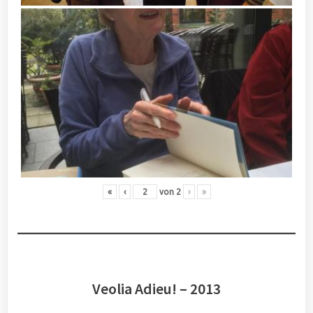
«
‹
von
2
›
»
Veolia Adieu! – 2013