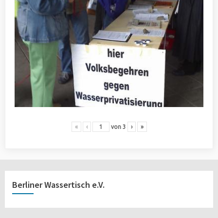
«
‹
von
3
›
»
Berliner Wassertisch e.V.