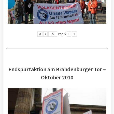
«
‹
von
5
›
»
Endspurtaktion am Brandenburger Tor –
Oktober 2010