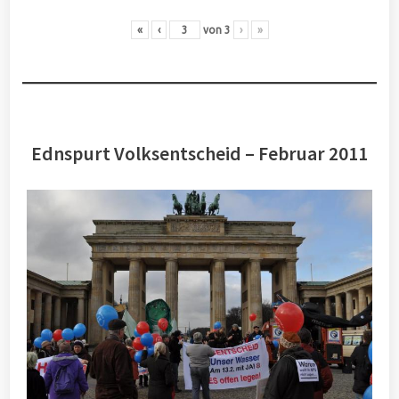
«
‹
von
3
›
»
Ednspurt Volksentscheid – Februar 2011