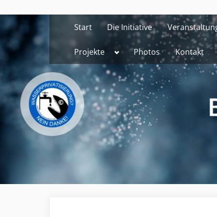
Skip
to
Start
Die Initiative
Veranstaltun
content
Toggle
Projekte
Photos
Kontakt
sub-
menu