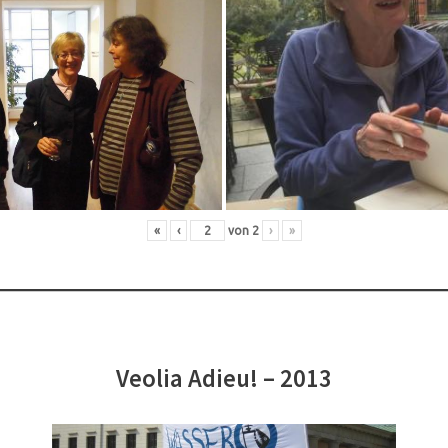
«
‹
von
2
›
»
Veolia Adieu! – 2013