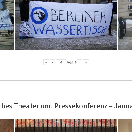
«
‹
von
4
›
»
hes Theater und Pressekonferenz – Janu