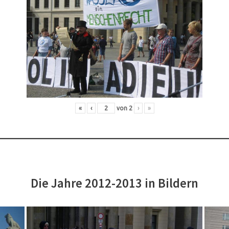
«
‹
von
2
›
»
Die Jahre 2012-2013 in Bildern