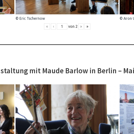
© Eric Tschernow
© Aron 
«
‹
von
2
›
»
staltung mit Maude Barlow in Berlin – Ma