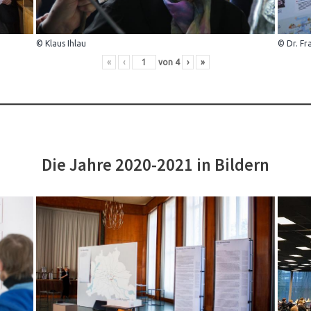
© Klaus Ihlau
© Dr. Fr
«
‹
von
4
›
»
Die Jahre 2020-2021 in Bildern