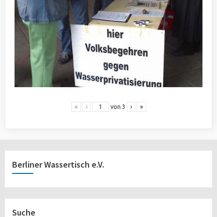
«
‹
von
3
›
»
Berliner Wassertisch e.V.
Suche