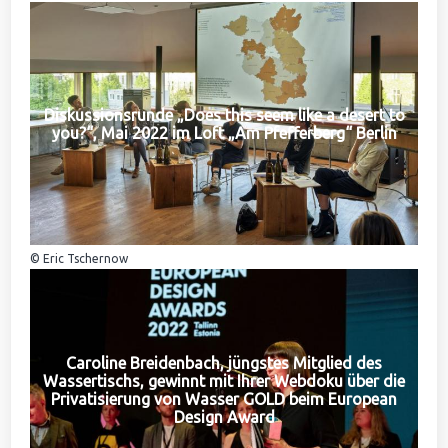
Diskussionsrunde „Does this seem like a desert to
you?“, Mai 2022 im Loft „Am Pfefferberg“ Berlin
© Eric Tschernow
Caroline Breidenbach, jüngstes Mitglied des
Wassertischs, gewinnt mit Ihrer Webdoku über die
Privatisierung von Wasser GOLD beim European
Design Award