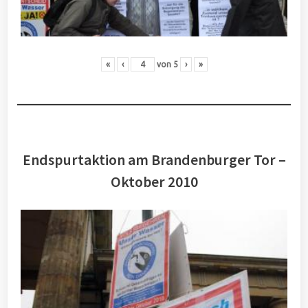
«
‹
von
5
›
»
Endspurtaktion am Brandenburger Tor –
Oktober 2010