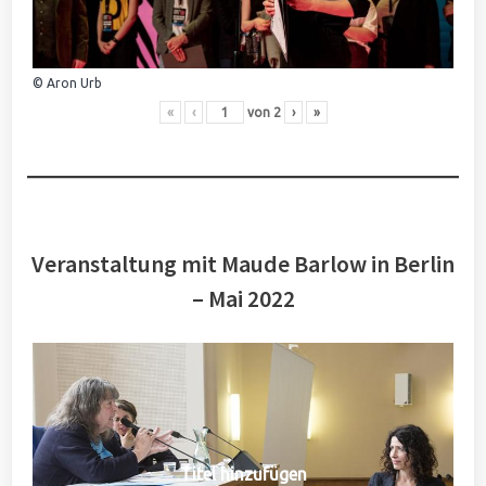
© Aron Urb
«
‹
von
2
›
»
Veranstaltung mit Maude Barlow in Berlin
– Mai 2022
Titel hinzufügen