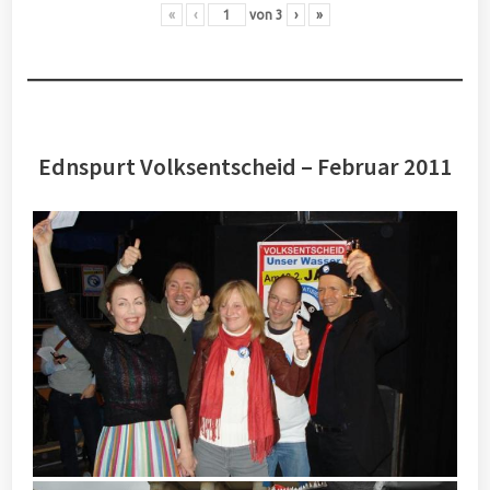
«
‹
von
3
›
»
Ednspurt Volksentscheid – Februar 2011