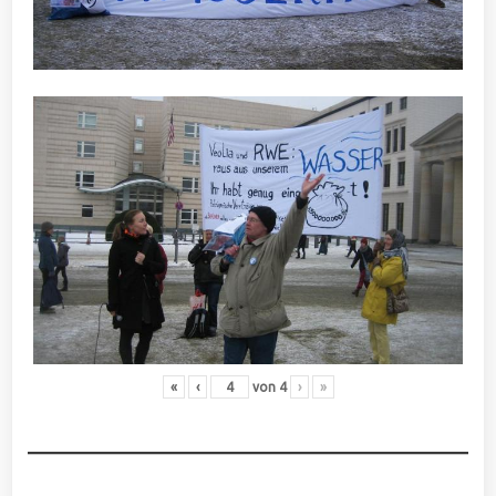
«
‹
von
4
›
»