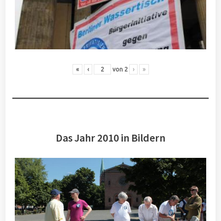
«
‹
von
2
›
»
Das Jahr 2010 in Bildern