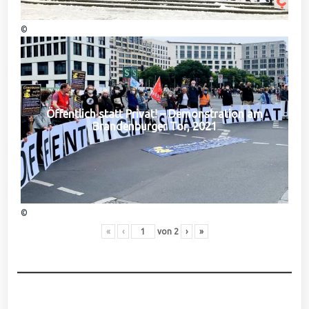
©
Öffentlich statt Privat! – Demonstration am
Brandenburger Tor, 2021
©
«
‹
von
2
›
»