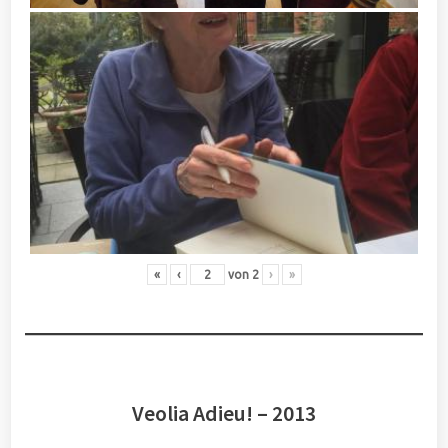
«
‹
von
2
›
»
Veolia Adieu! – 2013