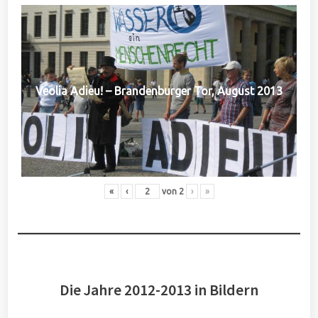
Veolia Adieu! – Brandenburger Tor, August 2013
«
‹
von
2
›
»
Die Jahre 2012-2013 in Bildern