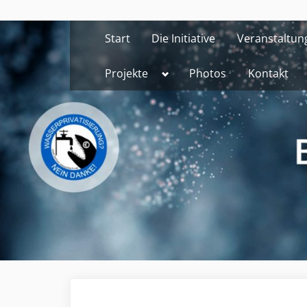
Skip
to
Start
Die Initiative
Veranstaltun
content
Toggle
Projekte
Photos
Kontakt
sub-
menu