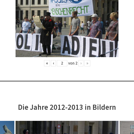
«
‹
von
2
›
»
Die Jahre 2012-2013 in Bildern