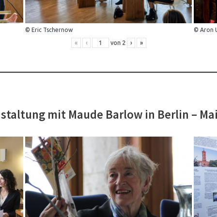
© Eric Tschernow
© Aron 
«
‹
von
2
›
»
staltung mit Maude Barlow in Berlin – Ma