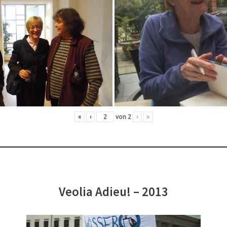
«
‹
von
2
›
»
Veolia Adieu! – 2013