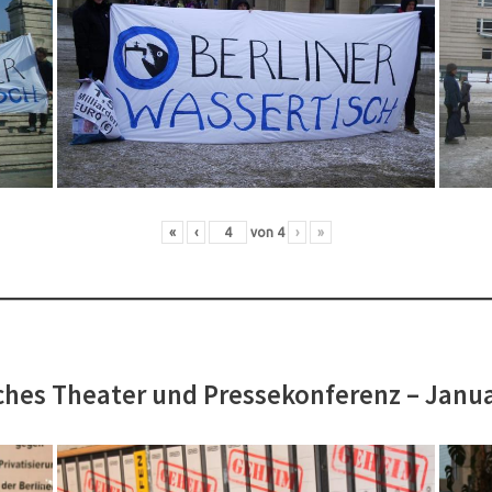
«
‹
von
4
›
»
hes Theater und Pressekonferenz – Janu