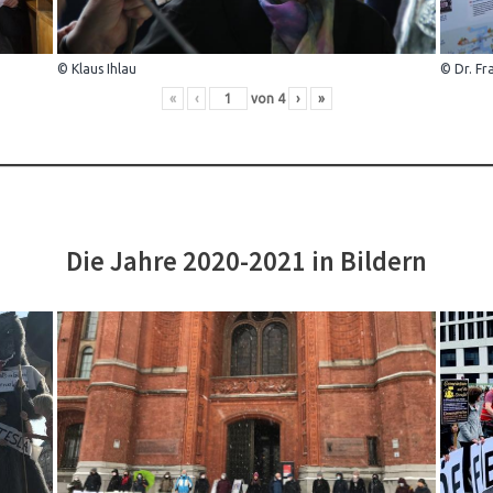
© Klaus Ihlau
© Dr. Fr
«
‹
von
4
›
»
Die Jahre 2020-2021 in Bildern