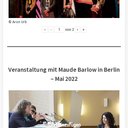
© Aron Urb
«
‹
von
2
›
»
Veranstaltung mit Maude Barlow in Berlin
– Mai 2022
Titel hinzufügen