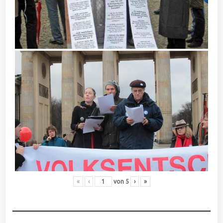
«
‹
von
5
›
»