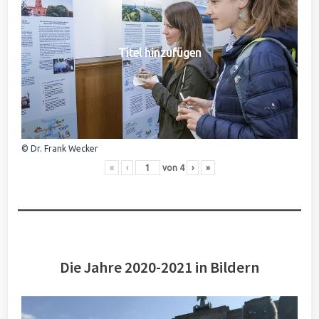
Titel hinzufügen
© Dr. Frank Wecker
«
‹
von
4
›
»
Die Jahre 2020-2021 in Bildern