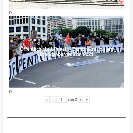
©
Öffentlich statt Privat! – Demonstration am
Brandenburger Tor, 2021
©
«
‹
von
2
›
»