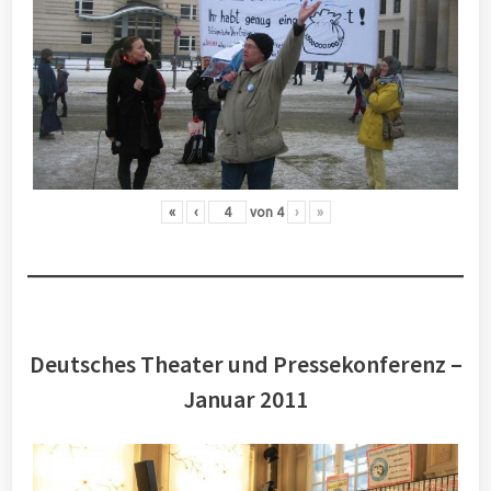
«
‹
von
4
›
»
Deutsches Theater und Pressekonferenz –
Januar 2011