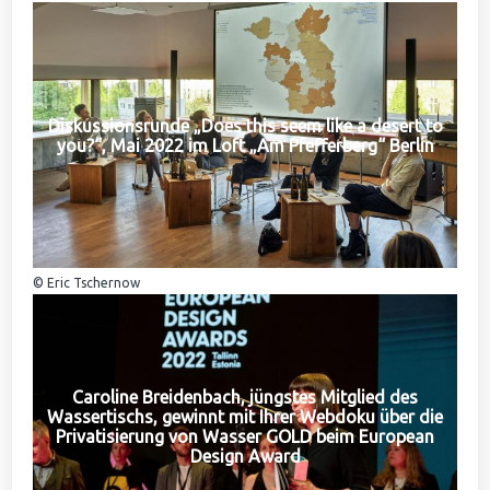
Diskussionsrunde „Does this seem like a desert to
you?“, Mai 2022 im Loft „Am Pfefferberg“ Berlin
© Eric Tschernow
Caroline Breidenbach, jüngstes Mitglied des
Wassertischs, gewinnt mit Ihrer Webdoku über die
Privatisierung von Wasser GOLD beim European
Design Award