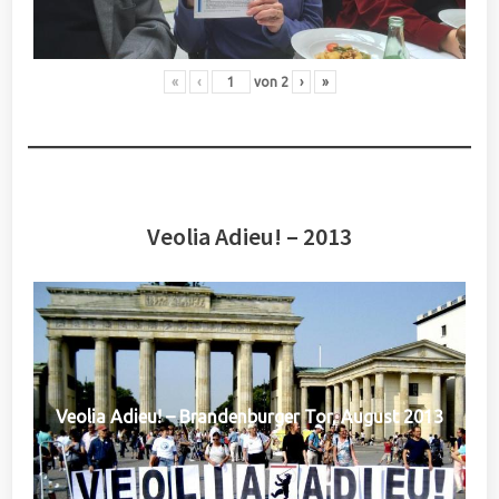
«
‹
von
2
›
»
Veolia Adieu! – 2013
Veolia Adieu! – Brandenburger Tor, August 2013