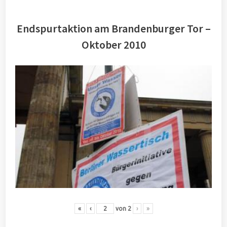
Endspurtaktion am Brandenburger Tor –
Oktober 2010
«
‹
von
2
›
»