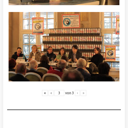
«
‹
von
3
›
»