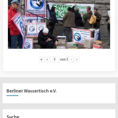
«
‹
von
3
›
»
Berliner Wassertisch e.V.
Suche