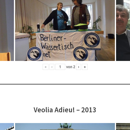
«
‹
von
2
›
»
Veolia Adieu! – 2013