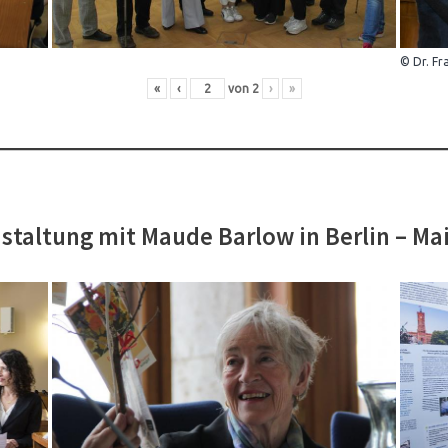
© Dr. Fr
«
‹
von
2
›
»
staltung mit Maude Barlow in Berlin – Ma