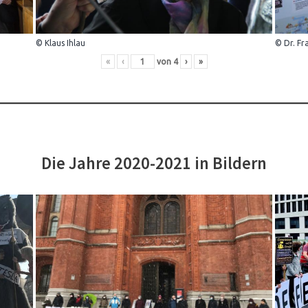
© Klaus Ihlau
© Dr. Fr
«
‹
von
4
›
»
Die Jahre 2020-2021 in Bildern