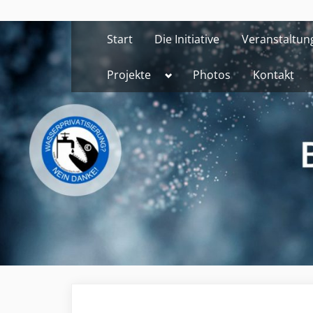
Skip
to
Start
Die Initiative
Veranstaltun
content
Toggle
Projekte
Photos
Kontakt
sub-
menu