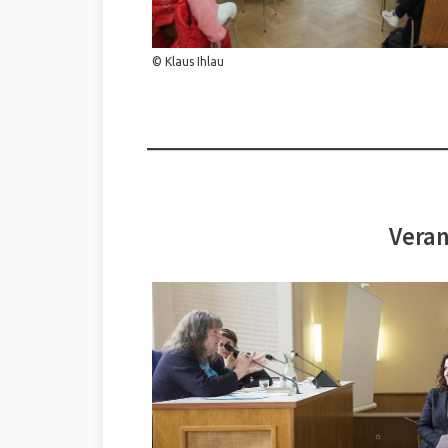
© Klaus Ihlau
Veran