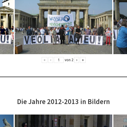
«
‹
von
2
›
»
Die Jahre 2012-2013 in Bildern