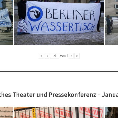
«
‹
von
4
›
»
hes Theater und Pressekonferenz – Janu