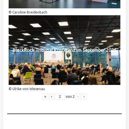
© Caroline Breidenbach
BlackRock Tribunal Konferenz im September 2021
© Ulrike von Wiesenau
«
‹
von
2
›
»