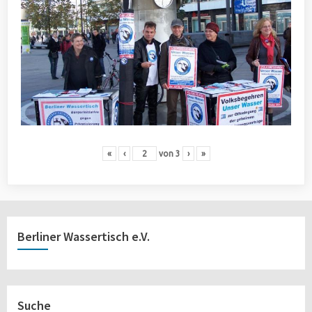
«
‹
von
3
›
»
Berliner Wassertisch e.V.
Suche