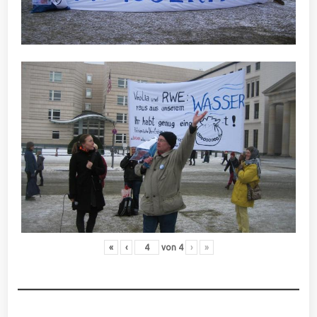
«
‹
von
4
›
»