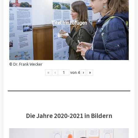
Titel hinzufügen
© Dr. Frank Wecker
«
‹
von
4
›
»
Die Jahre 2020-2021 in Bildern