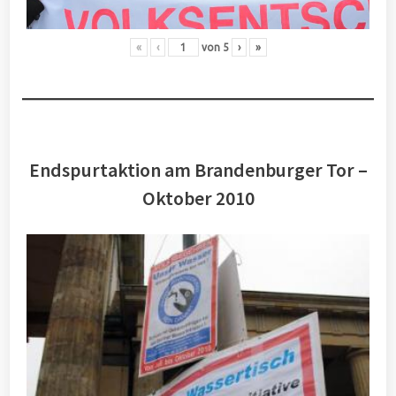
«
‹
von
5
›
»
Endspurtaktion am Brandenburger Tor –
Oktober 2010