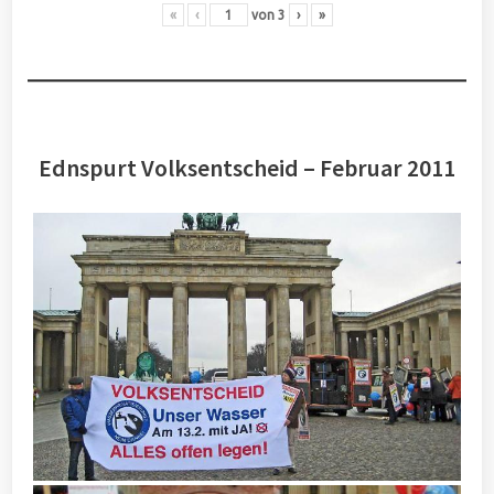
«
‹
von
3
›
»
Ednspurt Volksentscheid – Februar 2011