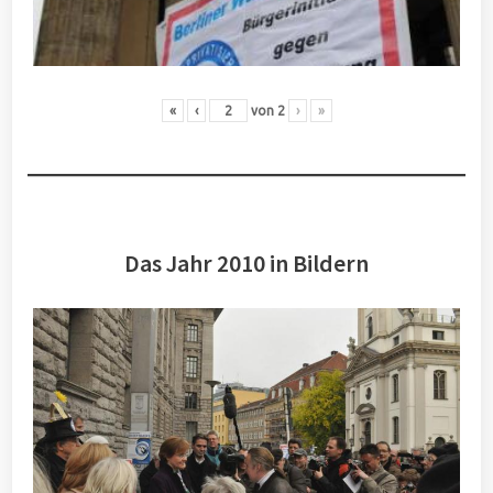
«
‹
von
2
›
»
Das Jahr 2010 in Bildern