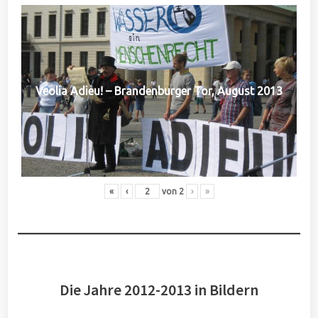
Veolia Adieu! – Brandenburger Tor, August 2013
«
‹
von
2
›
»
Die Jahre 2012-2013 in Bildern