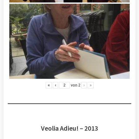
«
‹
von
2
›
»
Veolia Adieu! – 2013