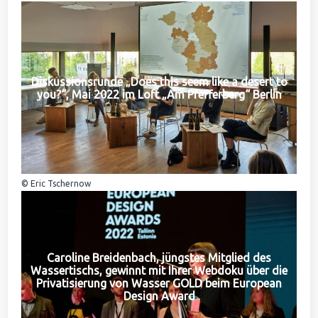
Diskussionsrunde „Does this seem like a desert to
you?“, Mai 2022 im Loft „Am Pfefferberg“ Berlin
© Eric Tschernow
Caroline Breidenbach, jüngstes Mitglied des
Wassertischs, gewinnt mit Ihrer Webdoku über die
Privatisierung von Wasser GOLD beim European
Design Award