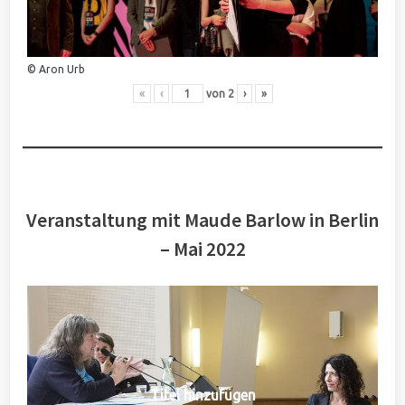
© Aron Urb
«
‹
von
2
›
»
Veranstaltung mit Maude Barlow in Berlin
– Mai 2022
Titel hinzufügen