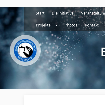
Skip
to
Start
Die Initiative
Veranstaltun
content
Toggle
Projekte
Photos
Kontakt
sub-
menu