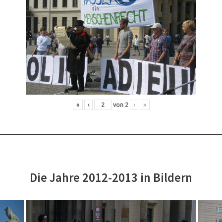
«
‹
von
2
›
»
Die Jahre 2012-2013 in Bildern