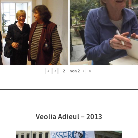
«
‹
von
2
›
»
Veolia Adieu! – 2013