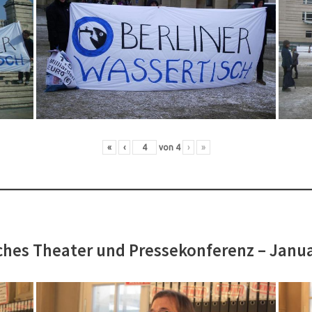
«
‹
von
4
›
»
hes Theater und Pressekonferenz – Janu