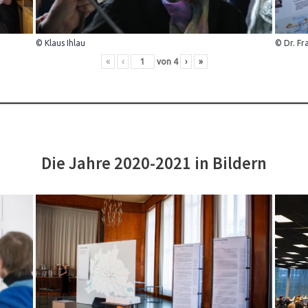
© Klaus Ihlau
© Dr. Fr
«
‹
von
4
›
»
Die Jahre 2020-2021 in Bildern