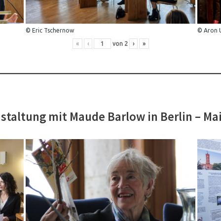
© Eric Tschernow
© Aron 
«
‹
von
2
›
»
staltung mit Maude Barlow in Berlin – Ma