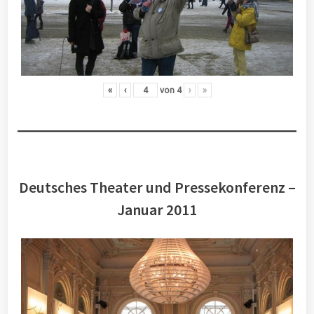
«
‹
von
4
›
»
Deutsches Theater und Pressekonferenz –
Januar 2011