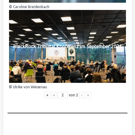
© Caroline Breidenbach
BlackRock Tribunal Konferenz im September 2021
© Ulrike von Wiesenau
«
‹
von
2
›
»