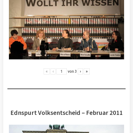
«
‹
von
3
›
»
Ednspurt Volksentscheid – Februar 2011