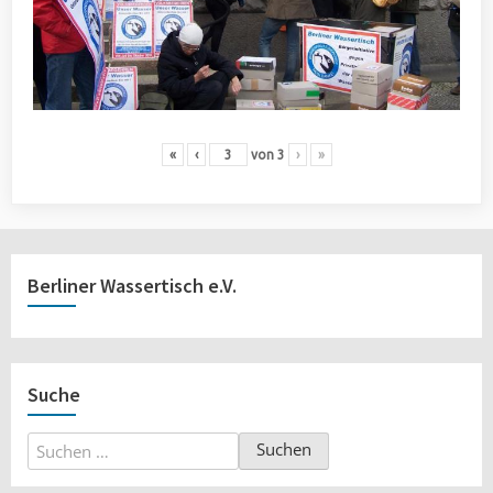
«
‹
von
3
›
»
Berliner Wassertisch e.V.
Suche
Suchen
nach: