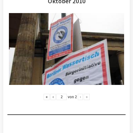
Oktober 2010
«
‹
von
2
›
»