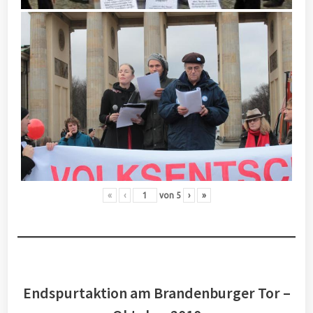
«
‹
von
5
›
»
Endspurtaktion am Brandenburger Tor –