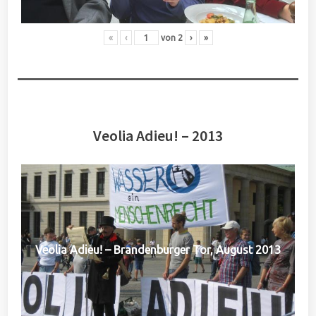
«
‹
von
2
›
»
Veolia Adieu! – 2013
Veolia Adieu! – Brandenburger Tor, August 2013