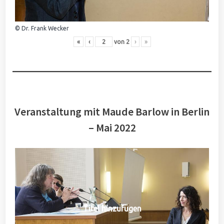
© Dr. Frank Wecker
«
‹
von
2
›
»
Veranstaltung mit Maude Barlow in Berlin
– Mai 2022
Titel hinzufügen