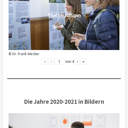
Titel hinzufügen
© Dr. Frank Wecker
«
‹
von
4
›
»
Die Jahre 2020-2021 in Bildern