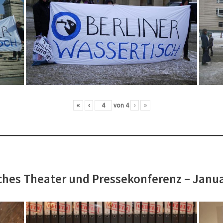
«
‹
von
4
›
»
hes Theater und Pressekonferenz – Janu