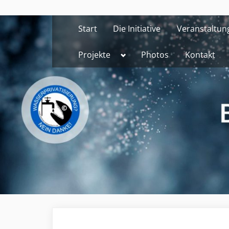
Skip
to
Start
Die Initiative
Veranstaltun
content
Toggle
Projekte
Photos
Kontakt
sub-
menu