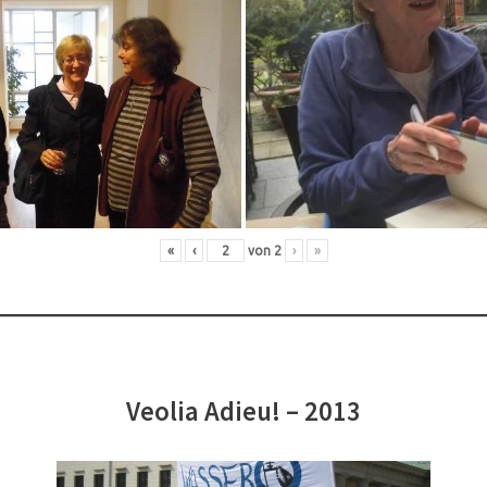
«
‹
von
2
›
»
Veolia Adieu! – 2013