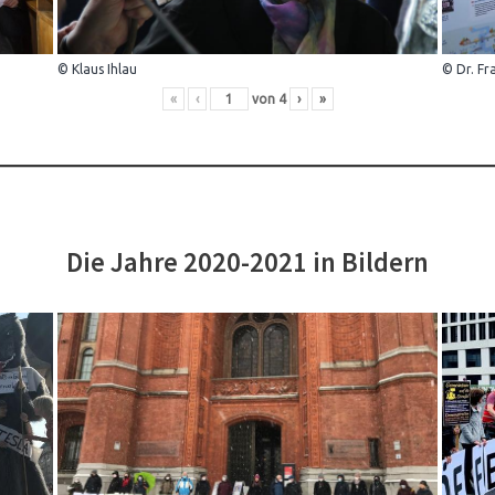
© Klaus Ihlau
© Dr. Fr
«
‹
von
4
›
»
Die Jahre 2020-2021 in Bildern