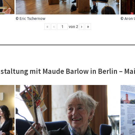
© Eric Tschernow
© Aron 
«
‹
von
2
›
»
staltung mit Maude Barlow in Berlin – Ma