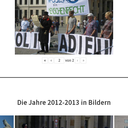
«
‹
von
2
›
»
Die Jahre 2012-2013 in Bildern