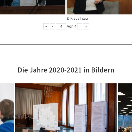
© Klaus Ihlau
«
‹
von
4
›
»
Die Jahre 2020-2021 in Bildern