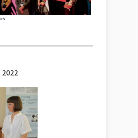
Urb
i 2022