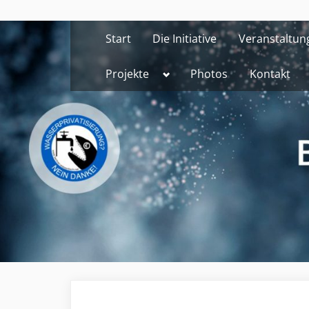
Skip
to
Start
Die Initiative
Veranstaltun
content
Toggle
Projekte
Photos
Kontakt
sub-
menu