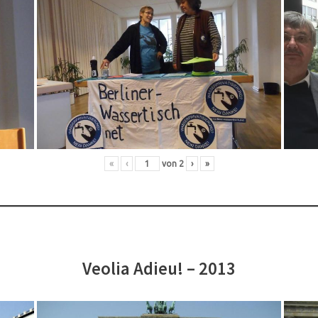
«
‹
von
2
›
»
Veolia Adieu! – 2013