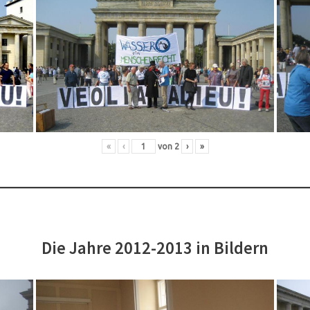
«
‹
von
2
›
»
Die Jahre 2012-2013 in Bildern