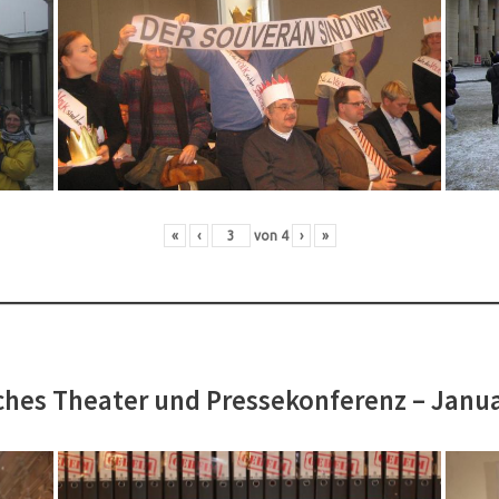
«
‹
von
4
›
»
hes Theater und Pressekonferenz – Janu