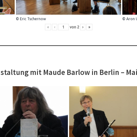
© Eric Tschernow
© Aron 
«
‹
von
2
›
»
staltung mit Maude Barlow in Berlin – Ma