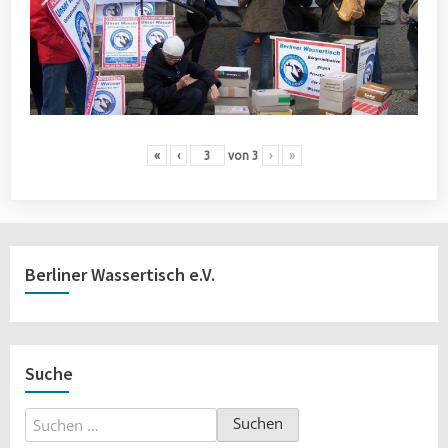
«
‹
von
3
›
»
Berliner Wassertisch e.V.
Suche
Suchen
nach: