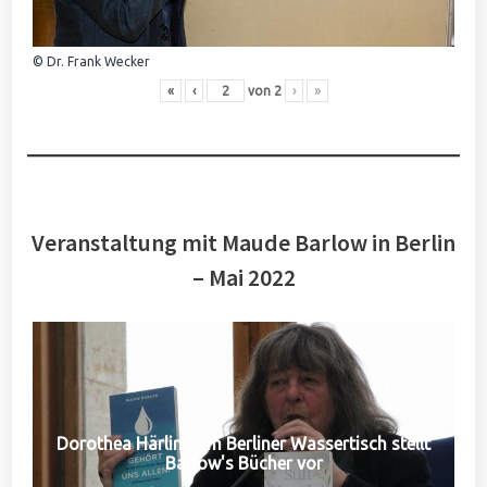
© Dr. Frank Wecker
«
‹
von
2
›
»
Veranstaltung mit Maude Barlow in Berlin
– Mai 2022
Dorothea Härlin vom Berliner Wassertisch stellt
Barlow's Bücher vor