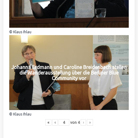
© Klaus Ihlau
Johanna Erdmann und Caroline Breidenbach stellen
die Wanderausstellung über die Berliner Blue
Community vor
© Klaus Ihlau
«
‹
von
4
›
»