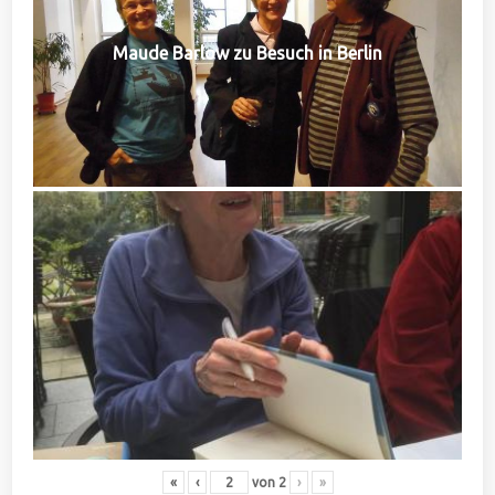
Maude Barlow zu Besuch in Berlin
«
‹
von
2
›
»