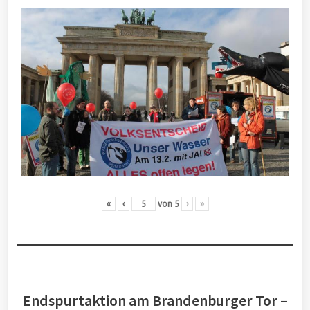
«
‹
von
5
›
»
Endspurtaktion am Brandenburger Tor –