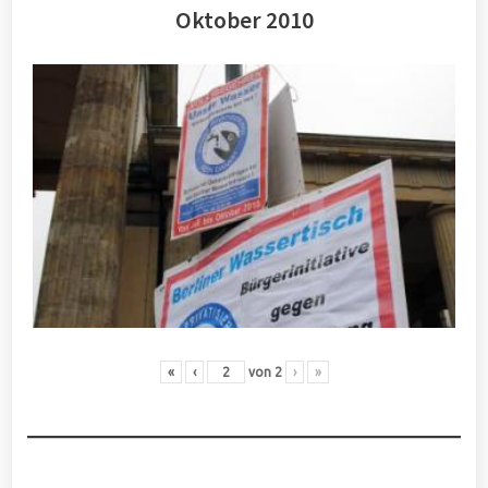
Oktober 2010
«
‹
von
2
›
»