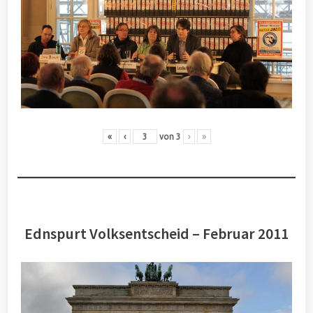
«
‹
von
3
›
»
Ednspurt Volksentscheid – Februar 2011