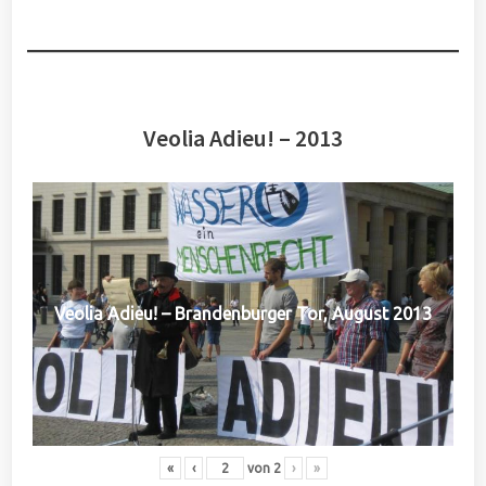
Veolia Adieu! – 2013
Veolia Adieu! – Brandenburger Tor, August 2013
«
‹
von
2
›
»