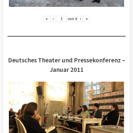
«
‹
von
4
›
»
Deutsches Theater und Pressekonferenz –
Januar 2011