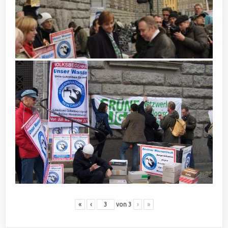
«
‹
von
3
›
»