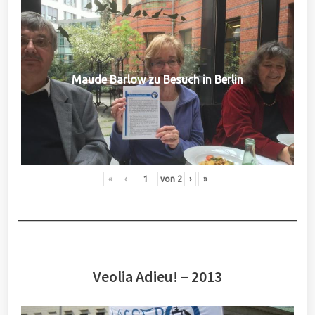
Maude Barlow zu Besuch in Berlin
«
‹
von
2
›
»
Veolia Adieu! – 2013