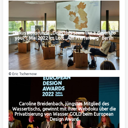
Diskussionsrunde „Does this seem like a desert to
you?“, Mai 2022 im Loft „Am Pfefferberg“ Berlin
© Eric Tschernow
Caroline Breidenbach, jüngstes Mitglied des
Wassertischs, gewinnt mit Ihrer Webdoku über die
Privatisierung von Wasser GOLD beim European
Design Award