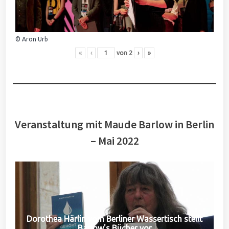
© Aron Urb
«
‹
von
2
›
»
Veranstaltung mit Maude Barlow in Berlin
– Mai 2022
Dorothea Härlin vom Berliner Wassertisch stellt
Barlow's Bücher vor