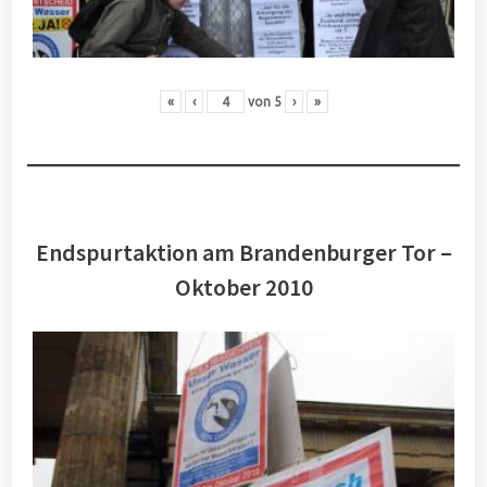
«
‹
von
5
›
»
Endspurtaktion am Brandenburger Tor –
Oktober 2010