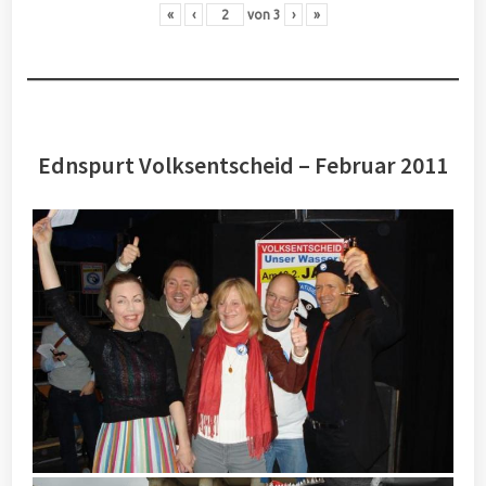
«
‹
von
3
›
»
Ednspurt Volksentscheid – Februar 2011