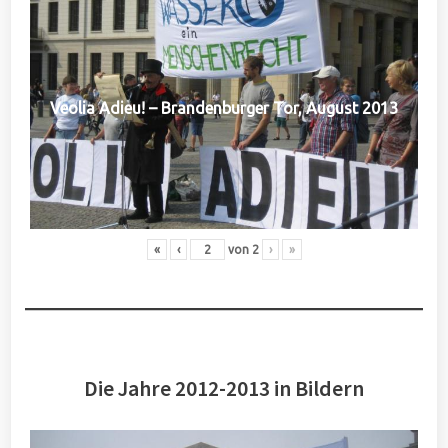
Veolia Adieu! – Brandenburger Tor, August 2013
«
‹
von
2
›
»
Die Jahre 2012-2013 in Bildern