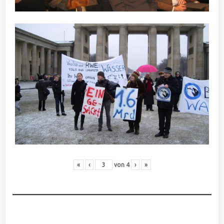
«
‹
von
4
›
»