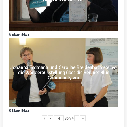
© Klaus Ihlau
Johanna Erdmann und Caroline Breidenbach stellen
die Wanderausstellung über die Berliner Blue
Community vor
© Klaus Ihlau
«
‹
von
4
›
»