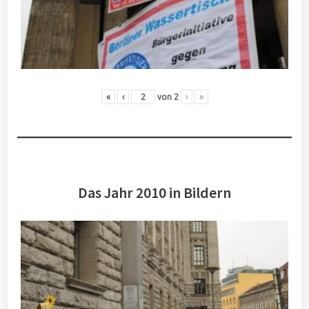
«
‹
von
2
›
»
Das Jahr 2010 in Bildern