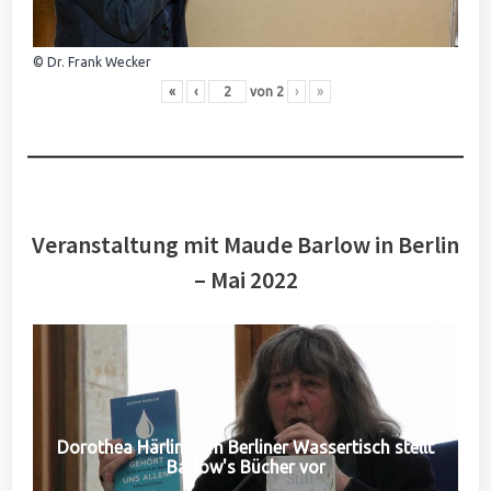
© Dr. Frank Wecker
«
‹
von
2
›
»
Veranstaltung mit Maude Barlow in Berlin
– Mai 2022
Dorothea Härlin vom Berliner Wassertisch stellt
Barlow's Bücher vor