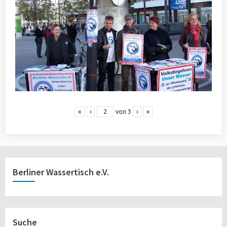
«
‹
von
3
›
»
Berliner Wassertisch e.V.
Suche