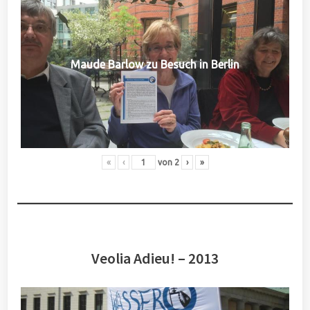
Maude Barlow zu Besuch in Berlin
«
‹
von
2
›
»
Veolia Adieu! – 2013