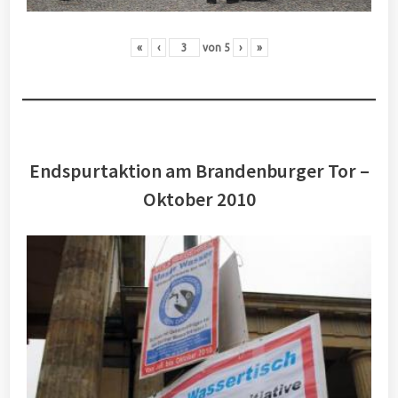
«
‹
von
5
›
»
Endspurtaktion am Brandenburger Tor –
Oktober 2010