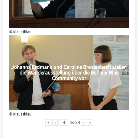
© Klaus Ihlau
Johanna Erdmann und Caroline Breidenbach stellen
die Wanderausstellung über die Berliner Blue
Community vor
© Klaus Ihlau
«
‹
von
4
›
»