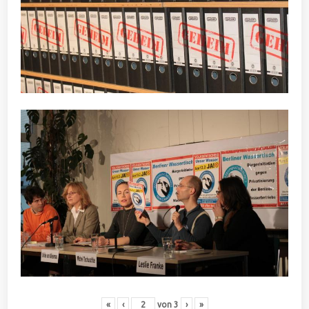
«
‹
von
3
›
»