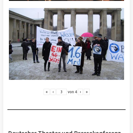
«
‹
von
4
›
»