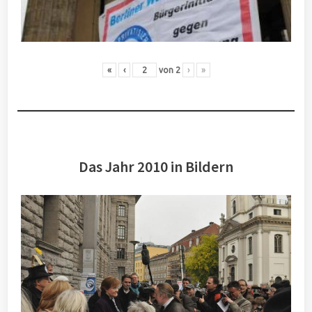
«
‹
von
2
›
»
Das Jahr 2010 in Bildern