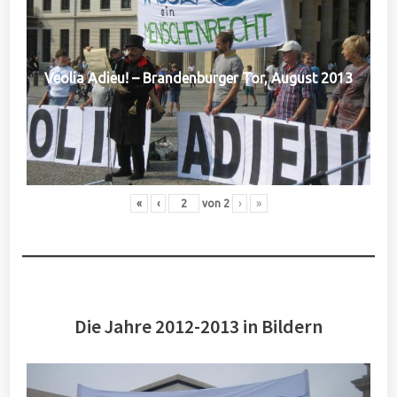
Veolia Adieu! – Brandenburger Tor, August 2013
«
‹
von
2
›
»
Die Jahre 2012-2013 in Bildern