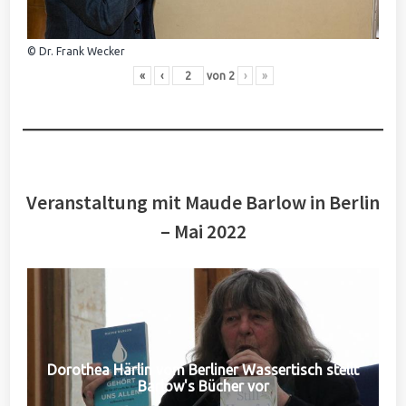
© Dr. Frank Wecker
«
‹
von
2
›
»
Veranstaltung mit Maude Barlow in Berlin
– Mai 2022
Dorothea Härlin vom Berliner Wassertisch stellt
Barlow's Bücher vor