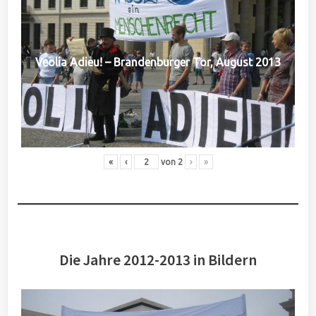
Veolia Adieu! – Brandenburger Tor, August 2013
«
‹
von
2
›
»
Die Jahre 2012-2013 in Bildern