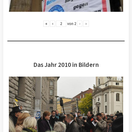
«
‹
von
2
›
»
Das Jahr 2010 in Bildern