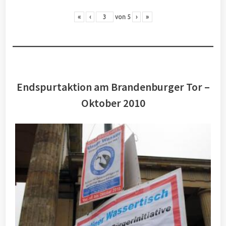
«
‹
von
5
›
»
Endspurtaktion am Brandenburger Tor –
Oktober 2010