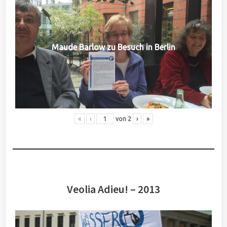
Maude Barlow zu Besuch in Berlin
«
‹
von
2
›
»
Veolia Adieu! – 2013