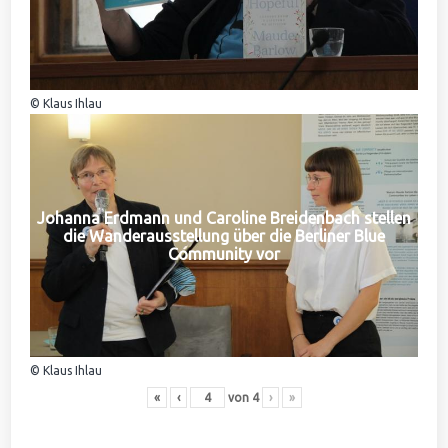
© Klaus Ihlau
Johanna Erdmann und Caroline Breidenbach stellen
die Wanderausstellung über die Berliner Blue
Community vor
© Klaus Ihlau
«
‹
von
4
›
»