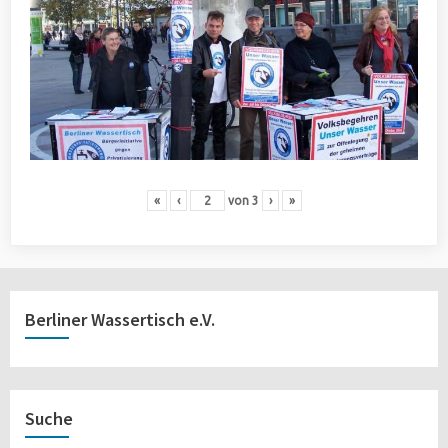
«
‹
von
3
›
»
Berliner Wassertisch e.V.
Suche