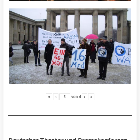
«
‹
von
4
›
»