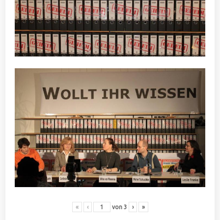
«
‹
von
3
›
»