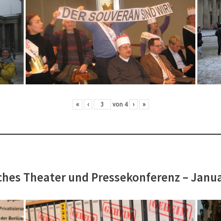
«
‹
von
4
›
»
hes Theater und Pressekonferenz – Janu