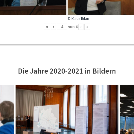
© Klaus Ihlau
«
‹
von
4
›
»
Die Jahre 2020-2021 in Bildern