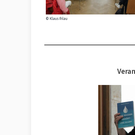
© Klaus Ihlau
Veran