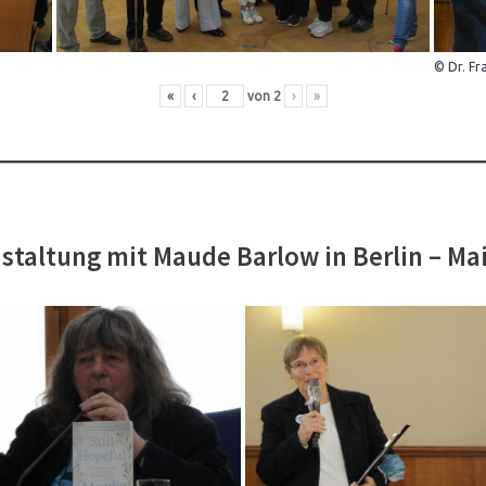
© Dr. Fr
«
‹
von
2
›
»
staltung mit Maude Barlow in Berlin – Ma