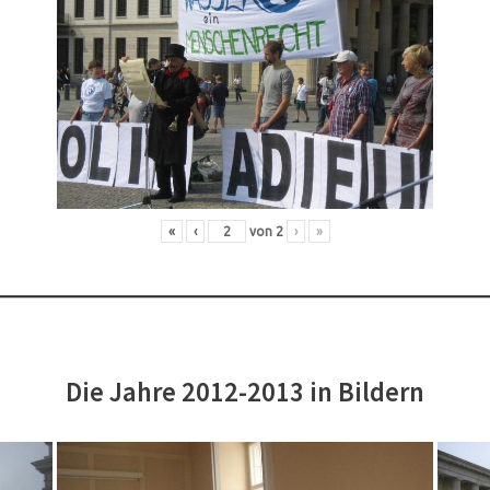
«
‹
von
2
›
»
Die Jahre 2012-2013 in Bildern