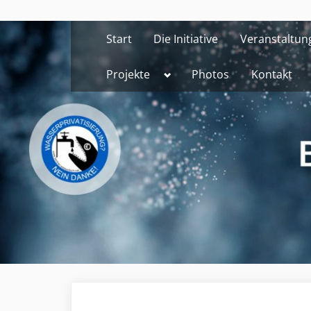
Skip
to
Start
Die Initiative
Veranstaltun
content
Toggle
Projekte
Photos
Kontakt
sub-
menu