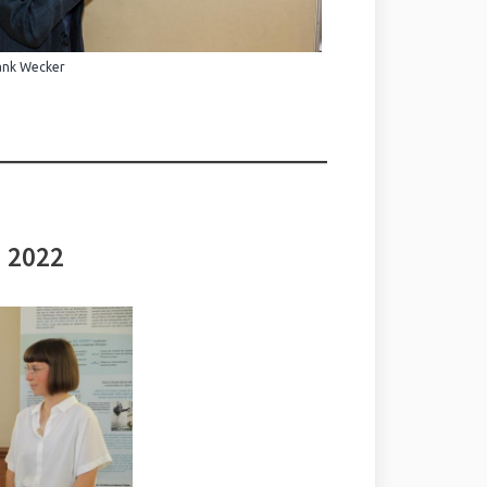
ank Wecker
i 2022