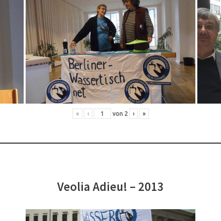
«
‹
von
2
›
»
Veolia Adieu! – 2013