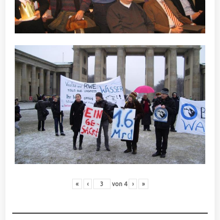
«
‹
von
4
›
»