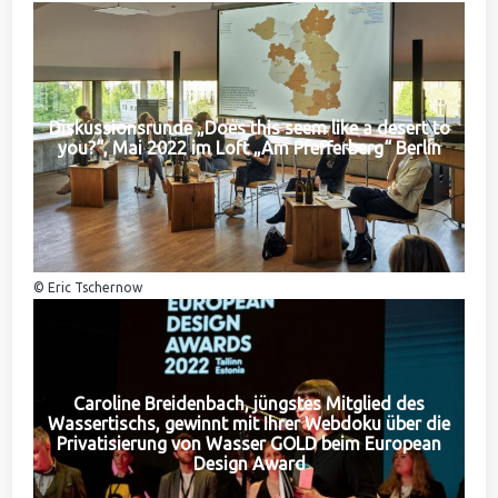
Diskussionsrunde „Does this seem like a desert to
you?“, Mai 2022 im Loft „Am Pfefferberg“ Berlin
© Eric Tschernow
Caroline Breidenbach, jüngstes Mitglied des
Wassertischs, gewinnt mit Ihrer Webdoku über die
Privatisierung von Wasser GOLD beim European
Design Award