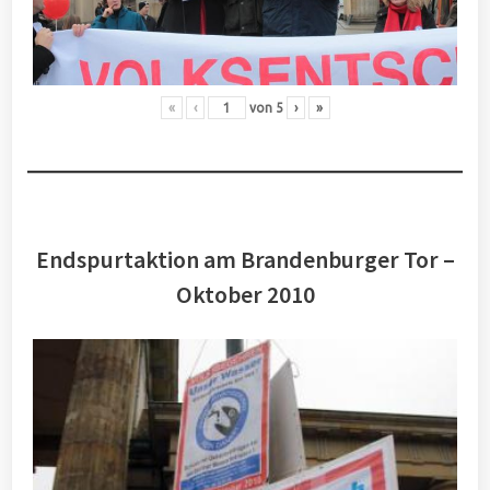
«
‹
von
5
›
»
Endspurtaktion am Brandenburger Tor –
Oktober 2010