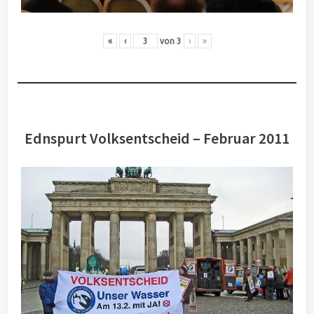
«
‹
von
3
›
»
Ednspurt Volksentscheid – Februar 2011