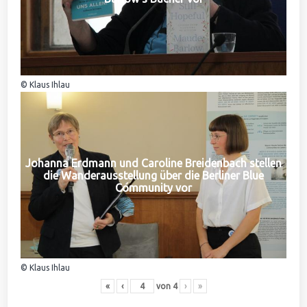
© Klaus Ihlau
Johanna Erdmann und Caroline Breidenbach stellen
die Wanderausstellung über die Berliner Blue
Community vor
© Klaus Ihlau
«
‹
von
4
›
»