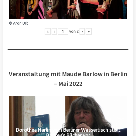
© Aron Urb
«
‹
von
2
›
»
Veranstaltung mit Maude Barlow in Berlin
– Mai 2022
Dorothea Härlin vom Berliner Wassertisch stellt
Barlow's Bücher vor