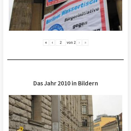
«
‹
von
2
›
»
Das Jahr 2010 in Bildern