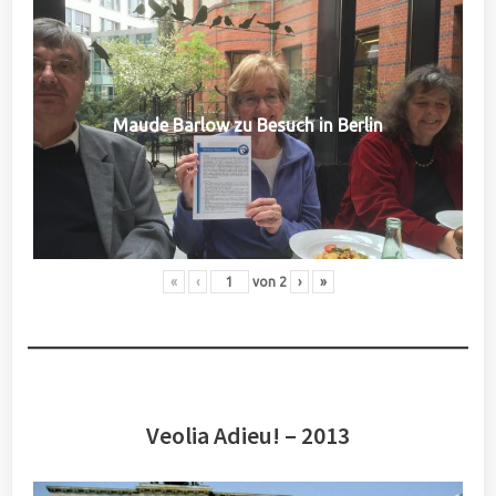
Maude Barlow zu Besuch in Berlin
«
‹
von
2
›
»
Veolia Adieu! – 2013