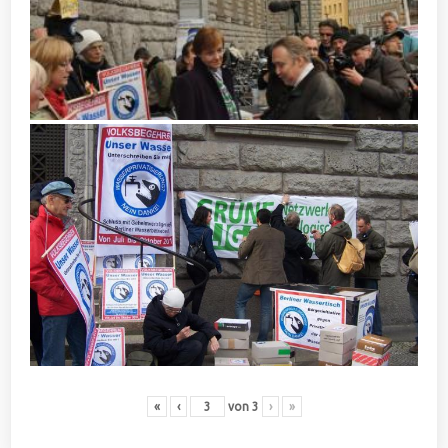
«
‹
von
3
›
»