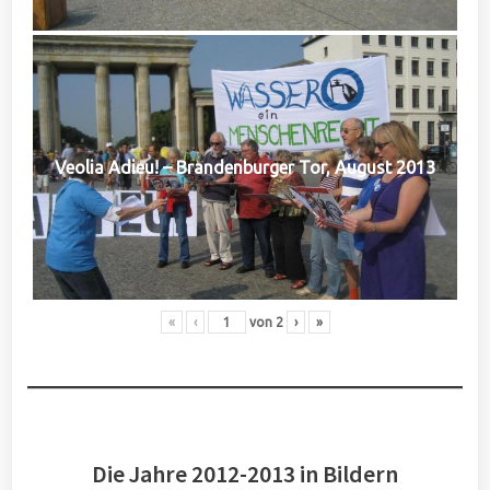
Veolia Adieu! – Brandenburger Tor, August 2013
«
‹
von
2
›
»
Die Jahre 2012-2013 in Bildern