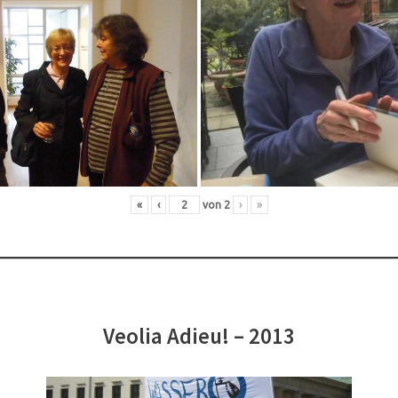
«
‹
von
2
›
»
Veolia Adieu! – 2013