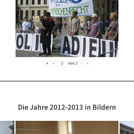
«
‹
von
2
›
»
Die Jahre 2012-2013 in Bildern