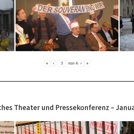
«
‹
von
4
›
»
hes Theater und Pressekonferenz – Janu