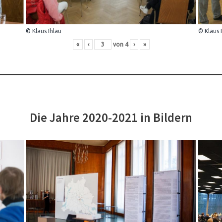
© Klaus Ihlau
© Klaus 
«
‹
von
4
›
»
Die Jahre 2020-2021 in Bildern