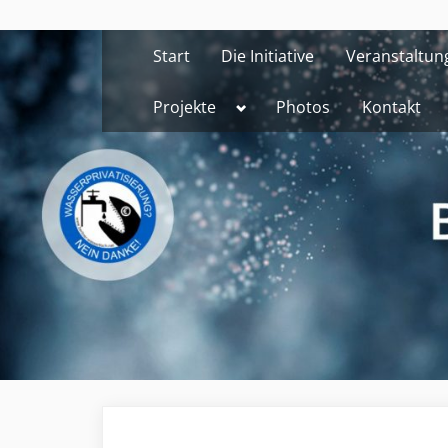
Skip
to
Start
Die Initiative
Veranstaltun
content
Toggle
Projekte
Photos
Kontakt
sub-
menu