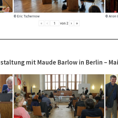
© Eric Tschernow
© Aron 
«
‹
von
2
›
»
staltung mit Maude Barlow in Berlin – Ma