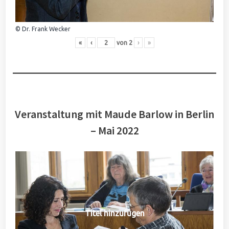
© Dr. Frank Wecker
«
‹
von
2
›
»
Veranstaltung mit Maude Barlow in Berlin
– Mai 2022
Titel hinzufügen