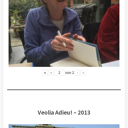
«
‹
von
2
›
»
Veolia Adieu! – 2013