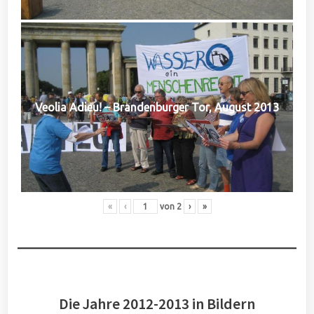
Veolia Adieu! – Brandenburger Tor, August 2013
«
‹
von
2
›
»
Die Jahre 2012-2013 in Bildern