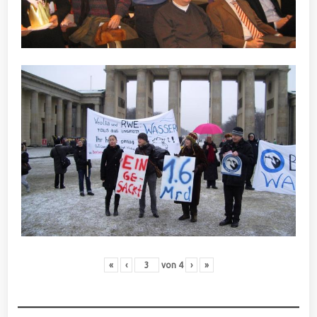
«
‹
von
4
›
»