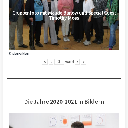
Gruppenfoto mit Maude Barlow und Special Guest
Timothy Moss
© Klaus Ihlau
«
‹
von
4
›
»
Die Jahre 2020-2021 in Bildern