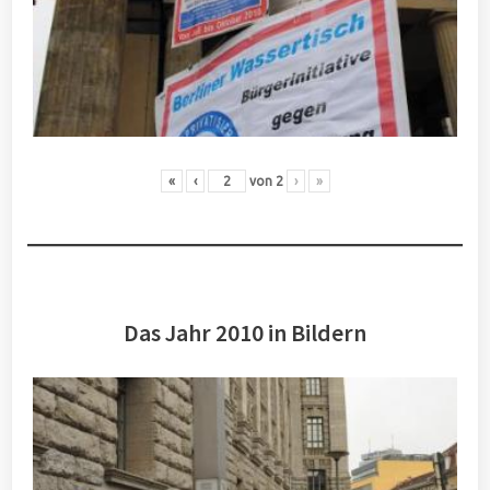
«
‹
von
2
›
»
Das Jahr 2010 in Bildern