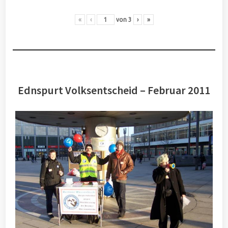
«
‹
von
3
›
»
Ednspurt Volksentscheid – Februar 2011