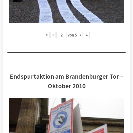
«
‹
von
5
›
»
Endspurtaktion am Brandenburger Tor –
Oktober 2010