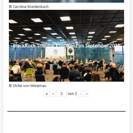
© Caroline Breidenbach
BlackRock Tribunal Konferenz im September 2021
© Ulrike von Wiesenau
«
‹
von
2
›
»