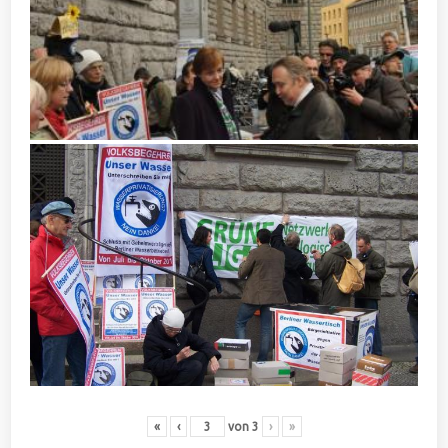
«
‹
von
3
›
»