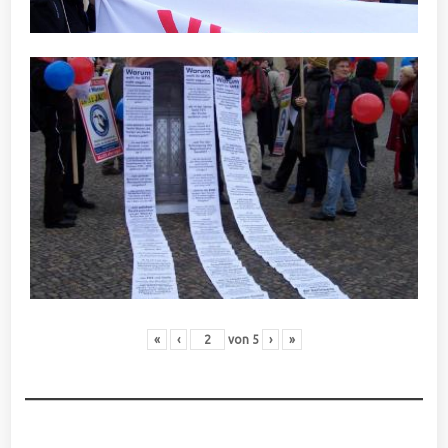
«
‹
von
5
›
»