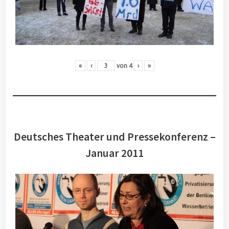
«
‹
von
4
›
»
Deutsches Theater und Pressekonferenz –
Januar 2011