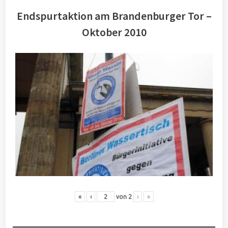
Endspurtaktion am Brandenburger Tor –
Oktober 2010
«
‹
von
2
›
»