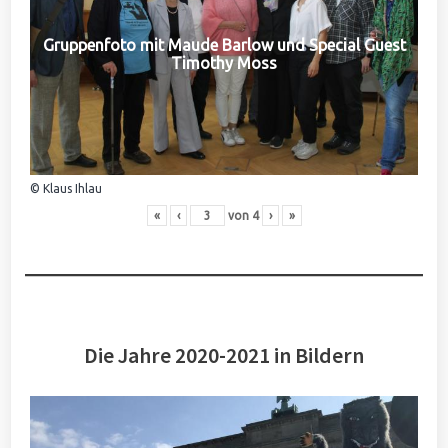
Gruppenfoto mit Maude Barlow und Special Guest
Timothy Moss
© Klaus Ihlau
«
‹
von
4
›
»
Die Jahre 2020-2021 in Bildern