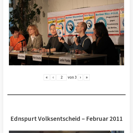
«
‹
von
3
›
»
Ednspurt Volksentscheid – Februar 2011