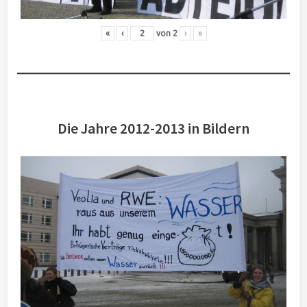
«
‹
von
2
›
»
Die Jahre 2012-2013 in Bildern