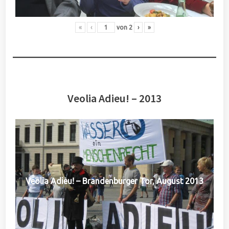
«
‹
von
2
›
»
Veolia Adieu! – 2013
Veolia Adieu! – Brandenburger Tor, August 2013