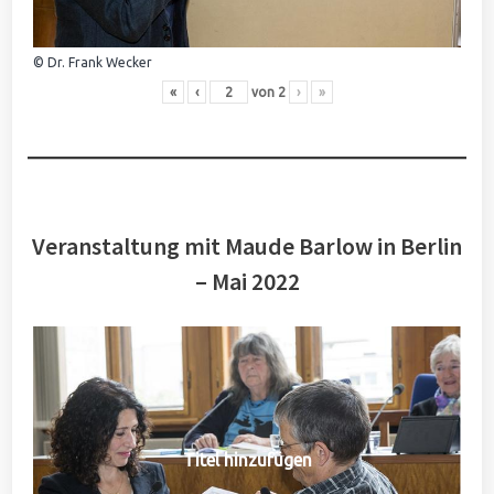
© Dr. Frank Wecker
«
‹
von
2
›
»
Veranstaltung mit Maude Barlow in Berlin
– Mai 2022
Titel hinzufügen