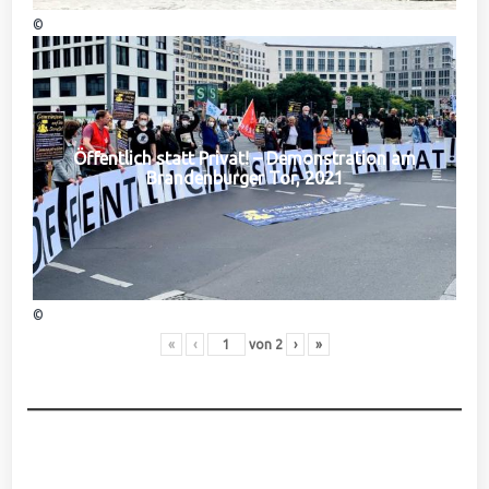
©
Öffentlich statt Privat! – Demonstration am
Brandenburger Tor, 2021
©
«
‹
von
2
›
»