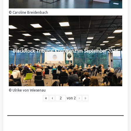
© Caroline Breidenbach
BlackRock Tribunal Konferenz im September 2021
© Ulrike von Wiesenau
«
‹
von
2
›
»