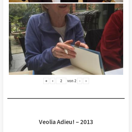
«
‹
von
2
›
»
Veolia Adieu! – 2013