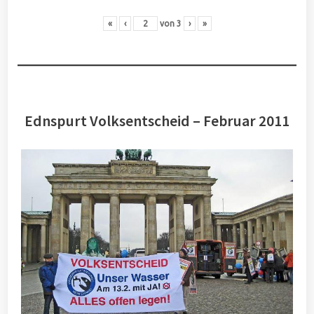
«
‹
von
3
›
»
Ednspurt Volksentscheid – Februar 2011