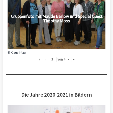
Gruppenfoto mit Maude Barlow und Special Guest
Timothy Moss
© Klaus Ihlau
«
‹
von
4
›
»
Die Jahre 2020-2021 in Bildern