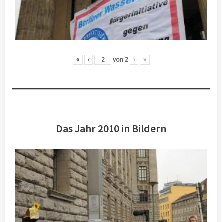
«
‹
von
2
›
»
Das Jahr 2010 in Bildern