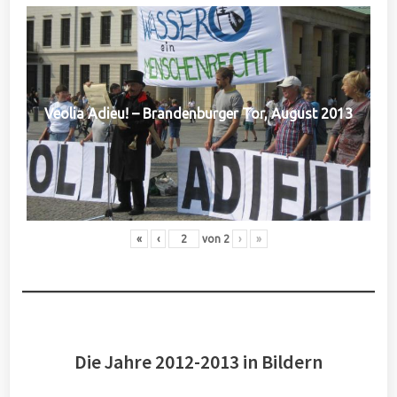
Veolia Adieu! – Brandenburger Tor, August 2013
«
‹
von
2
›
»
Die Jahre 2012-2013 in Bildern