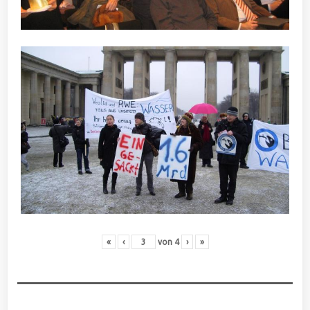
«
‹
von
4
›
»