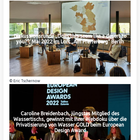
Diskussionsrunde „Does this seem like a desert to
you?“, Mai 2022 im Loft „Am Pfefferberg“ Berlin
© Eric Tschernow
Caroline Breidenbach, jüngstes Mitglied des
Wassertischs, gewinnt mit Ihrer Webdoku über die
Privatisierung von Wasser GOLD beim European
Design Award