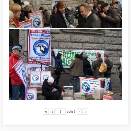
«
‹
von
3
›
»