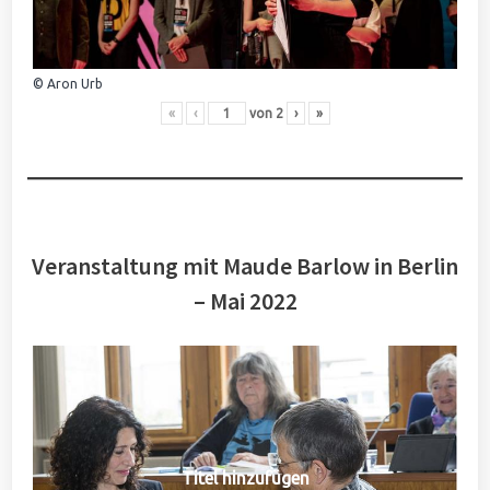
© Aron Urb
«
‹
von
2
›
»
Veranstaltung mit Maude Barlow in Berlin
– Mai 2022
Titel hinzufügen