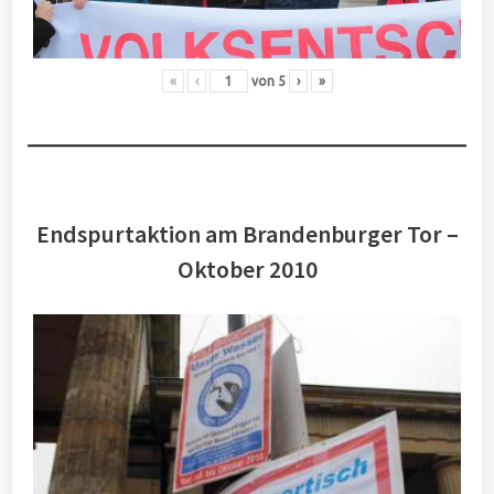
«
‹
von
5
›
»
Endspurtaktion am Brandenburger Tor –
Oktober 2010