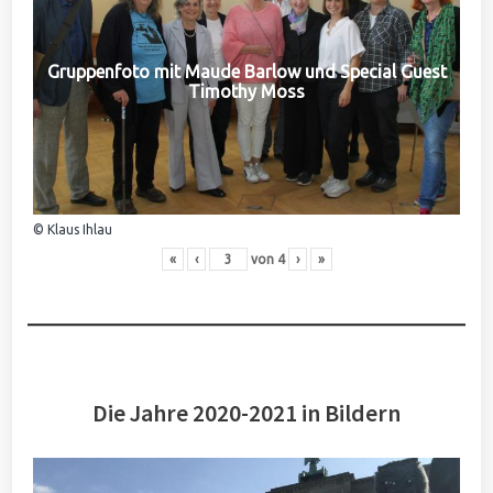
Gruppenfoto mit Maude Barlow und Special Guest
Timothy Moss
© Klaus Ihlau
«
‹
von
4
›
»
Die Jahre 2020-2021 in Bildern