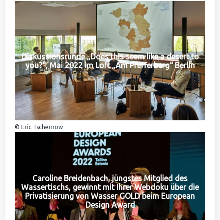
Diskussionsrunde „Does this seem like a desert to
you?“, Mai 2022 im Loft „Am Pfefferberg“ Berlin
© Eric Tschernow
Caroline Breidenbach, jüngstes Mitglied des
Wassertischs, gewinnt mit Ihrer Webdoku über die
Privatisierung von Wasser GOLD beim European
Design Award