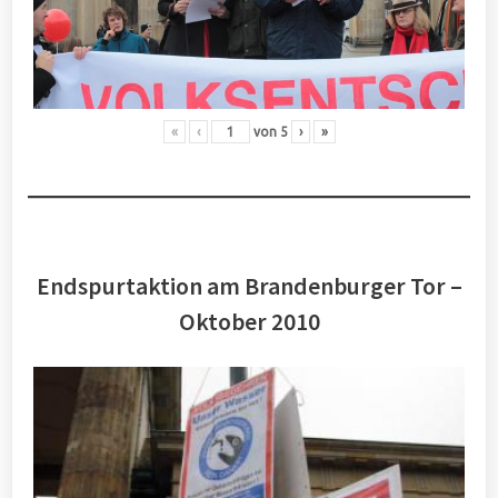
«
‹
von
5
›
»
Endspurtaktion am Brandenburger Tor –
Oktober 2010