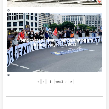
©
Öffentlich statt Privat! – Demonstration am
Brandenburger Tor, 2021
©
«
‹
von
2
›
»