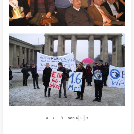
«
‹
von
4
›
»