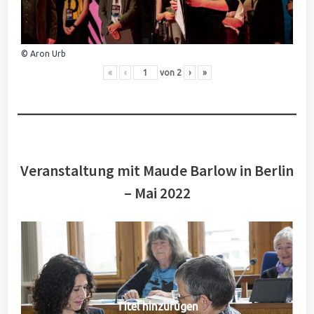
© Aron Urb
«
‹
von
2
›
»
Veranstaltung mit Maude Barlow in Berlin
– Mai 2022
Titel hinzufügen