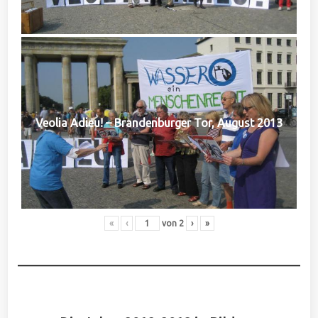
Veolia Adieu! – Brandenburger Tor, August 2013
«
‹
von
2
›
»