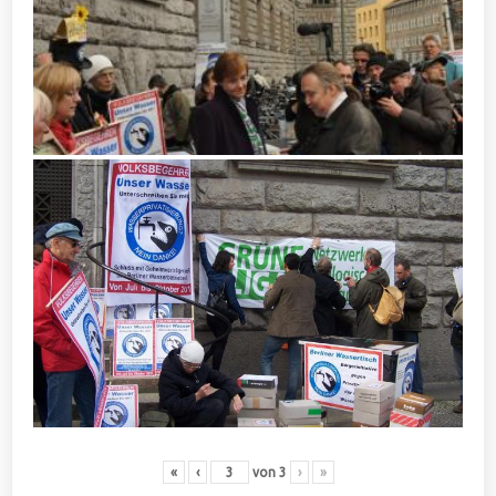
«
‹
von
3
›
»