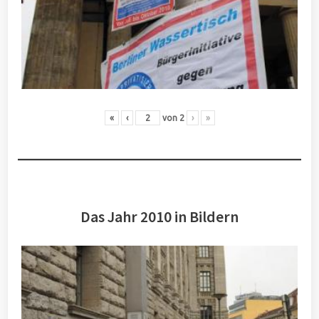
«
‹
von
2
›
»
Das Jahr 2010 in Bildern