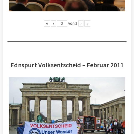
«
‹
von
3
›
»
Ednspurt Volksentscheid – Februar 2011