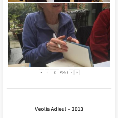
«
‹
von
2
›
»
Veolia Adieu! – 2013