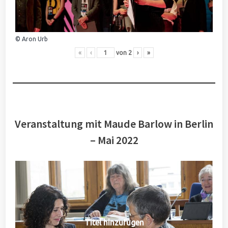
© Aron Urb
«
‹
von
2
›
»
Veranstaltung mit Maude Barlow in Berlin
– Mai 2022
Titel hinzufügen