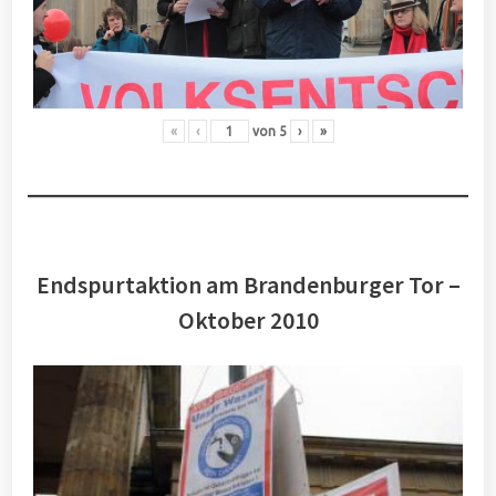
«
‹
von
5
›
»
Endspurtaktion am Brandenburger Tor –
Oktober 2010