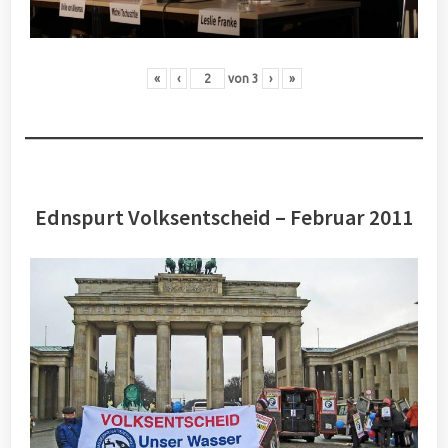
«
‹
von
3
›
»
Ednspurt Volksentscheid – Februar 2011