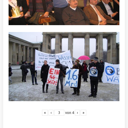
«
‹
von
4
›
»