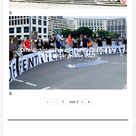
©
Öffentlich statt Privat! – Demonstration am
Brandenburger Tor, 2021
©
«
‹
von
2
›
»