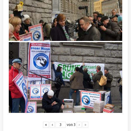
«
‹
von
3
›
»