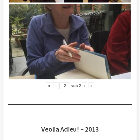
«
‹
von
2
›
»
Veolia Adieu! – 2013