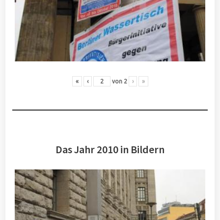
«
‹
von
2
›
»
Das Jahr 2010 in Bildern