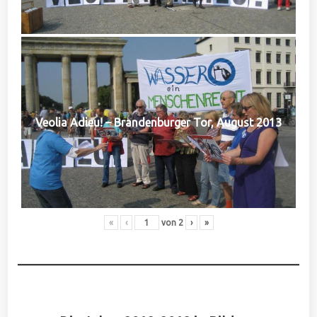
Veolia Adieu! – Brandenburger Tor, August 2013
«
‹
von
2
›
»