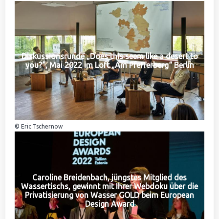
Diskussionsrunde „Does this seem like a desert to
you?“, Mai 2022 im Loft „Am Pfefferberg“ Berlin
© Eric Tschernow
Caroline Breidenbach, jüngstes Mitglied des
Wassertischs, gewinnt mit Ihrer Webdoku über die
Privatisierung von Wasser GOLD beim European
Design Award