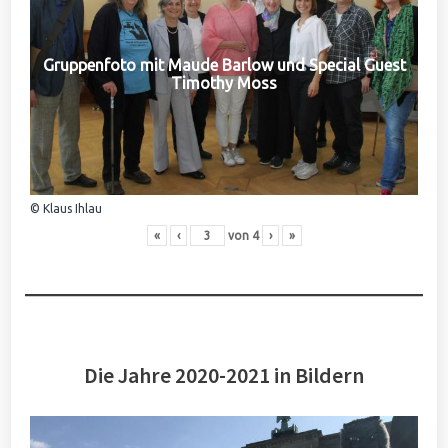
Gruppenfoto mit Maude Barlow und Special Guest
Timothy Moss
© Klaus Ihlau
«
‹
von
4
›
»
Die Jahre 2020-2021 in Bildern