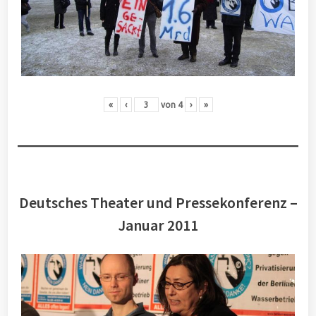
«
‹
von
4
›
»
Deutsches Theater und Pressekonferenz –
Januar 2011