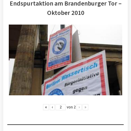
Endspurtaktion am Brandenburger Tor –
Oktober 2010
«
‹
von
2
›
»