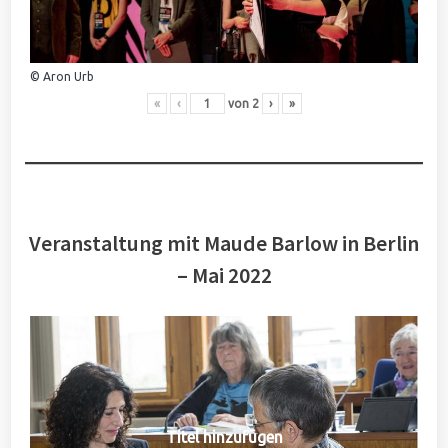
© Aron Urb
«
‹
von
2
›
»
Veranstaltung mit Maude Barlow in Berlin
– Mai 2022
Titel hinzufügen