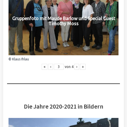
Gruppenfoto mit Maude Barlow und Special Guest
Timothy Moss
© Klaus Ihlau
«
‹
von
4
›
»
Die Jahre 2020-2021 in Bildern