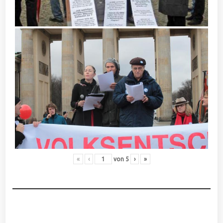
«
‹
von
5
›
»