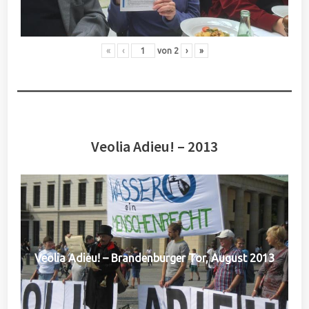
«
‹
von
2
›
»
Veolia Adieu! – 2013
Veolia Adieu! – Brandenburger Tor, August 2013