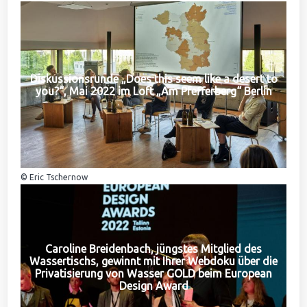
Diskussionsrunde „Does this seem like a desert to
you?“, Mai 2022 im Loft „Am Pfefferberg“ Berlin
© Eric Tschernow
Caroline Breidenbach, jüngstes Mitglied des
Wassertischs, gewinnt mit Ihrer Webdoku über die
Privatisierung von Wasser GOLD beim European
Design Award