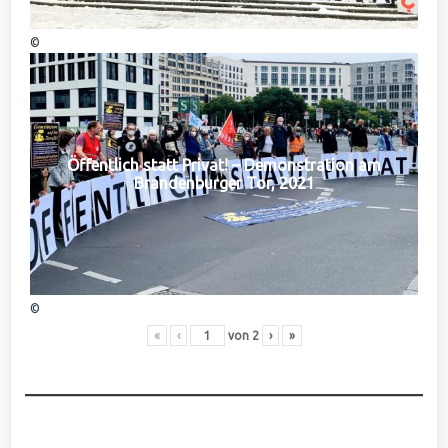
©
Öffentlich statt Privat! – Demonstration am
Brandenburger Tor, 2021
©
«
‹
von
2
›
»