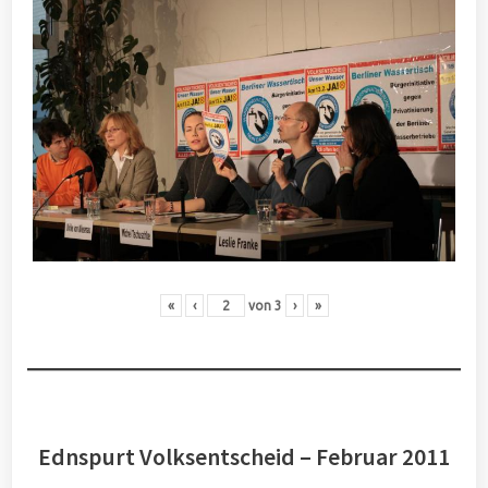
«
‹
von
3
›
»
Ednspurt Volksentscheid – Februar 2011