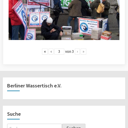
«
‹
von
3
›
»
Berliner Wassertisch e.V.
Suche
Suchen