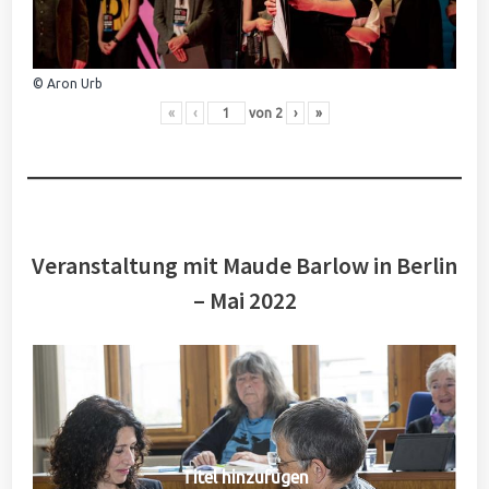
© Aron Urb
«
‹
von
2
›
»
Veranstaltung mit Maude Barlow in Berlin
– Mai 2022
Titel hinzufügen