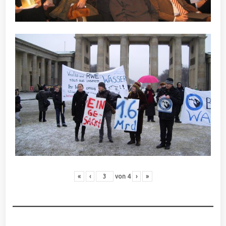
«
‹
von
4
›
»