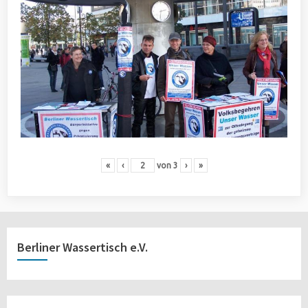
«
‹
von
3
›
»
Berliner Wassertisch e.V.