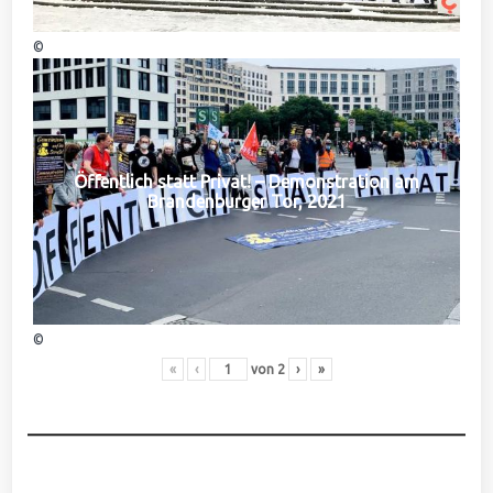
©
Öffentlich statt Privat! – Demonstration am
Brandenburger Tor, 2021
©
«
‹
von
2
›
»