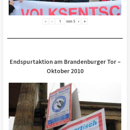
«
‹
von
5
›
»
Endspurtaktion am Brandenburger Tor –
Oktober 2010