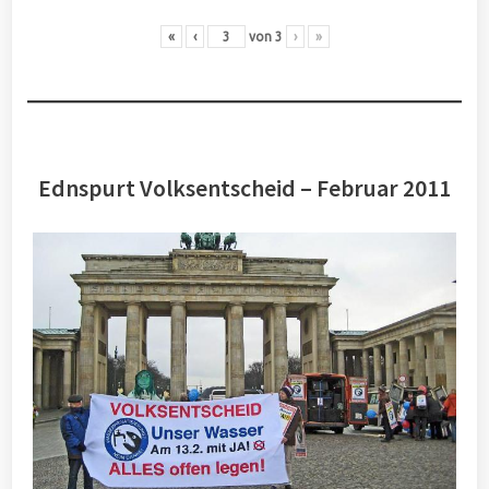
«
‹
von
3
›
»
Ednspurt Volksentscheid – Februar 2011