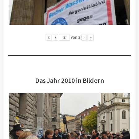
«
‹
von
2
›
»
Das Jahr 2010 in Bildern