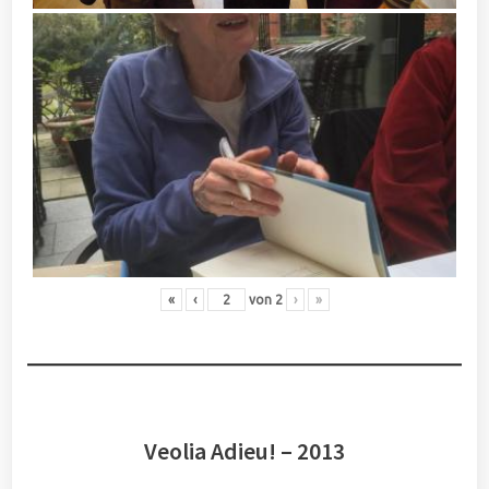
«
‹
von
2
›
»
Veolia Adieu! – 2013