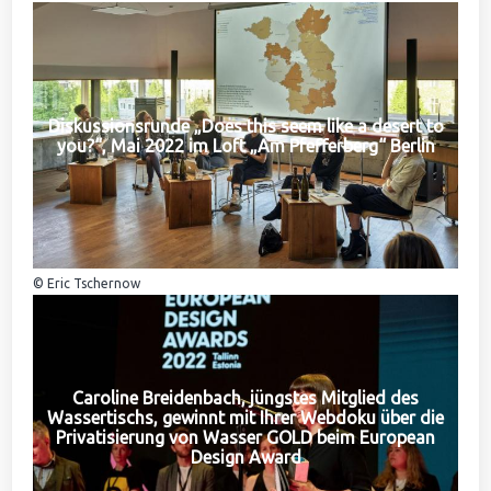
Diskussionsrunde „Does this seem like a desert to
you?“, Mai 2022 im Loft „Am Pfefferberg“ Berlin
© Eric Tschernow
Caroline Breidenbach, jüngstes Mitglied des
Wassertischs, gewinnt mit Ihrer Webdoku über die
Privatisierung von Wasser GOLD beim European
Design Award