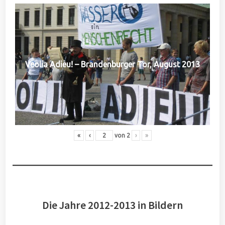
Veolia Adieu! – Brandenburger Tor, August 2013
«
‹
von
2
›
»
Die Jahre 2012-2013 in Bildern