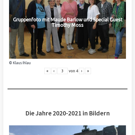
Gruppenfoto mit Maude Barlow und Special Guest
Timothy Moss
© Klaus Ihlau
«
‹
von
4
›
»
Die Jahre 2020-2021 in Bildern