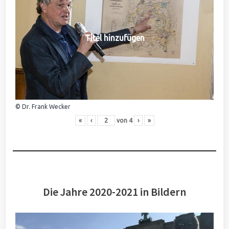
Titel hinzufügen
© Dr. Frank Wecker
«
‹
von
4
›
»
Die Jahre 2020-2021 in Bildern