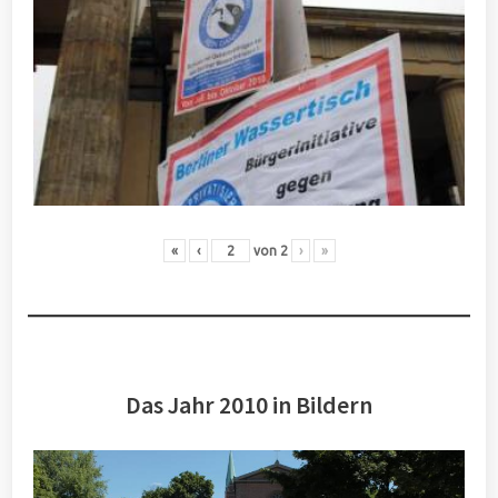
«
‹
von
2
›
»
Das Jahr 2010 in Bildern