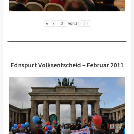
«
‹
von
3
›
»
Ednspurt Volksentscheid – Februar 2011