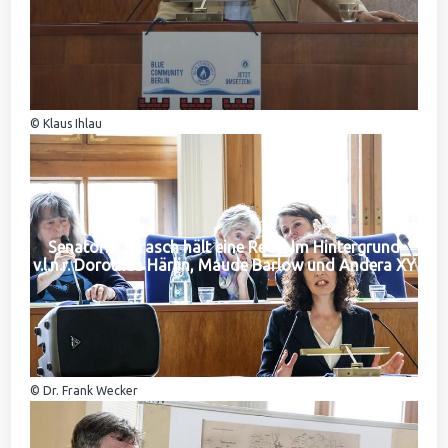
© Klaus Ihlau
Senatorin Jarasch hält eine Rede. Im Hintergrund
v.l.n.r. Dorothea Härlin, Maude Barlow und Andera XY
© Dr. Frank Wecker