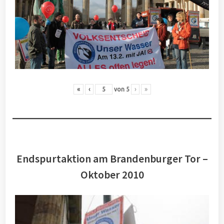
«
‹
von
5
›
»
Endspurtaktion am Brandenburger Tor –
Oktober 2010