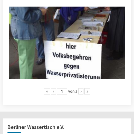
«
‹
von
3
›
»
Berliner Wassertisch e.V.