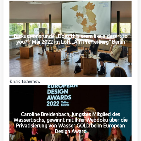
Diskussionsrunde „Does this seem like a desert to
you?“, Mai 2022 im Loft „Am Pfefferberg“ Berlin
© Eric Tschernow
Caroline Breidenbach, jüngstes Mitglied des
Wassertischs, gewinnt mit Ihrer Webdoku über die
Privatisierung von Wasser GOLD beim European
Design Award