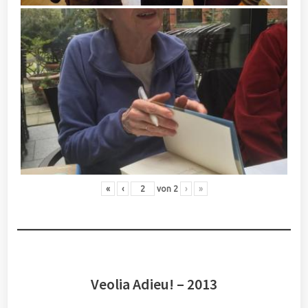
«
‹
von
2
›
»
Veolia Adieu! – 2013