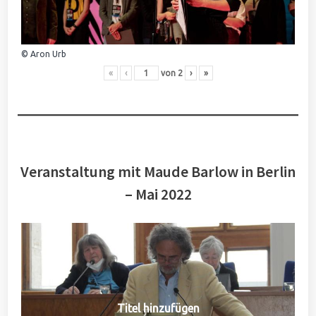
© Aron Urb
«
‹
von
2
›
»
Veranstaltung mit Maude Barlow in Berlin
– Mai 2022
Titel hinzufügen