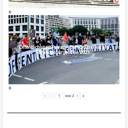
©
Öffentlich statt Privat! – Demonstration am
Brandenburger Tor, 2021
©
«
‹
von
2
›
»