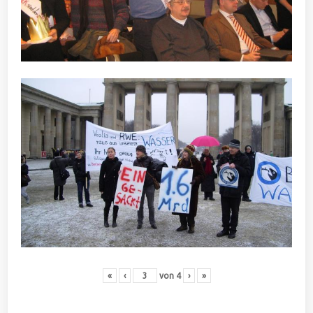
«
‹
von
4
›
»