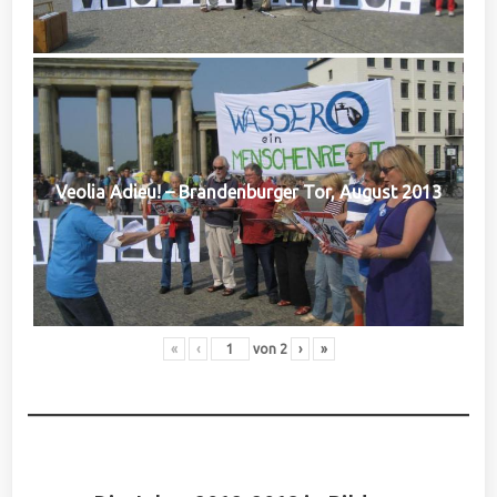
Veolia Adieu! – Brandenburger Tor, August 2013
«
‹
von
2
›
»