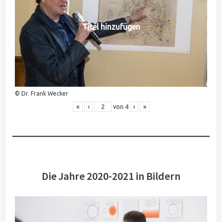
Titel hinzufügen
© Dr. Frank Wecker
«
‹
von
4
›
»
Die Jahre 2020-2021 in Bildern