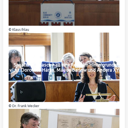
© Klaus Ihlau
Senatorin Jarasch hält eine Rede. Im Hintergrund
v.l.n.r. Dorothea Härlin, Maude Barlow und Andera XY
© Dr. Frank Wecker