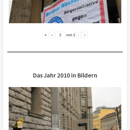
«
‹
von
2
›
»
Das Jahr 2010 in Bildern