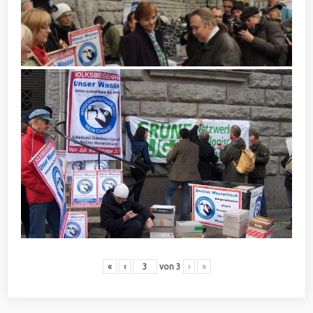
«
‹
von
3
›
»