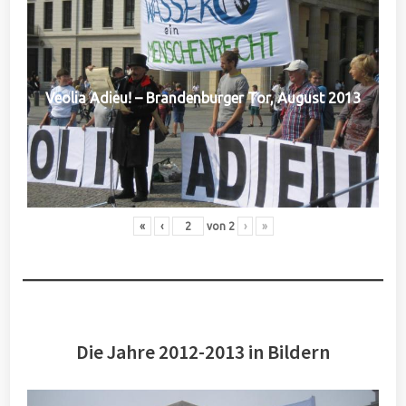
Veolia Adieu! – Brandenburger Tor, August 2013
«
‹
von
2
›
»
Die Jahre 2012-2013 in Bildern