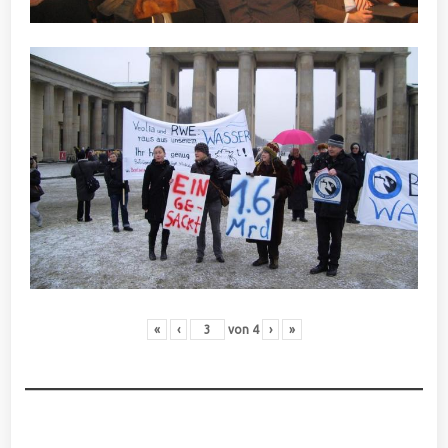
«
‹
von
4
›
»