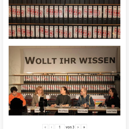
«
‹
von
3
›
»