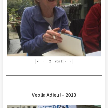
«
‹
von
2
›
»
Veolia Adieu! – 2013