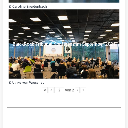
© Caroline Breidenbach
BlackRock Tribunal Konferenz im September 2021
© Ulrike von Wiesenau
«
‹
von
2
›
»