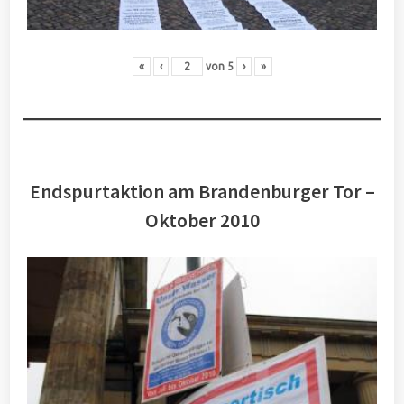
«
‹
von
5
›
»
Endspurtaktion am Brandenburger Tor –
Oktober 2010