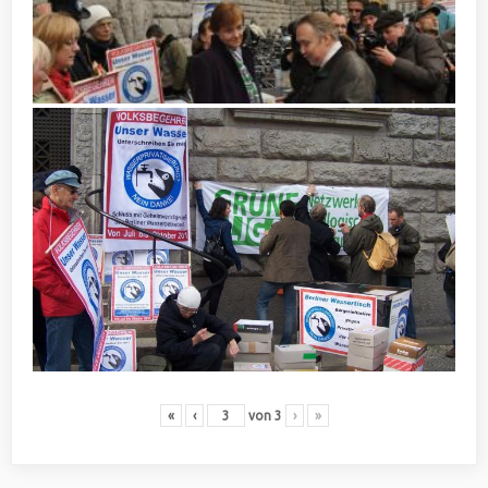
«
‹
von
3
›
»