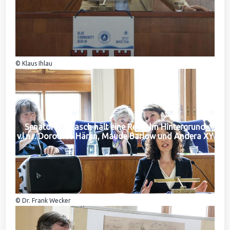
© Klaus Ihlau
Senatorin Jarasch hält eine Rede. Im Hintergrund
v.l.n.r. Dorothea Härlin, Maude Barlow und Andera XY
© Dr. Frank Wecker