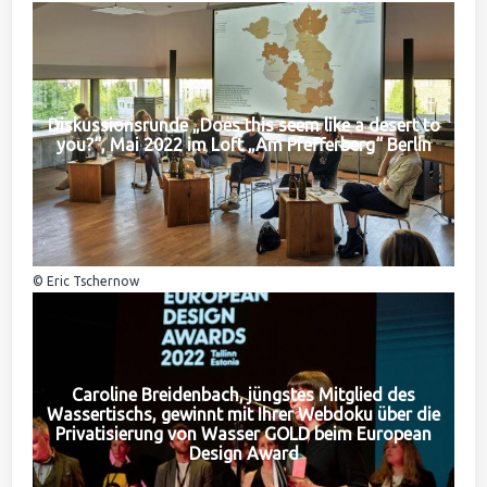
Diskussionsrunde „Does this seem like a desert to
you?“, Mai 2022 im Loft „Am Pfefferberg“ Berlin
© Eric Tschernow
Caroline Breidenbach, jüngstes Mitglied des
Wassertischs, gewinnt mit Ihrer Webdoku über die
Privatisierung von Wasser GOLD beim European
Design Award