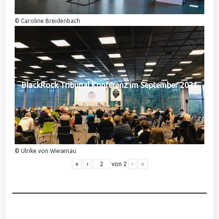
© Caroline Breidenbach
BlackRock Tribunal Konferenz im September 2021
© Ulrike von Wiesenau
«
‹
von
2
›
»