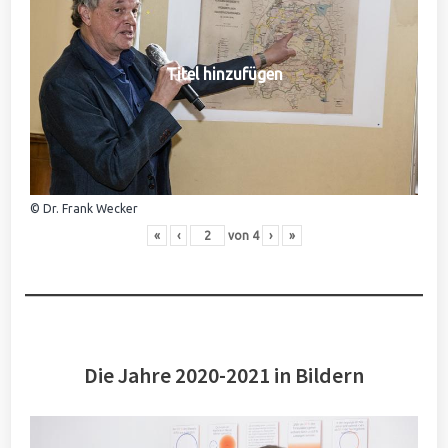
Titel hinzufügen
© Dr. Frank Wecker
«
‹
von
4
›
»
Die Jahre 2020-2021 in Bildern