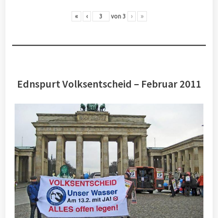
«
‹
von
3
›
»
Ednspurt Volksentscheid – Februar 2011