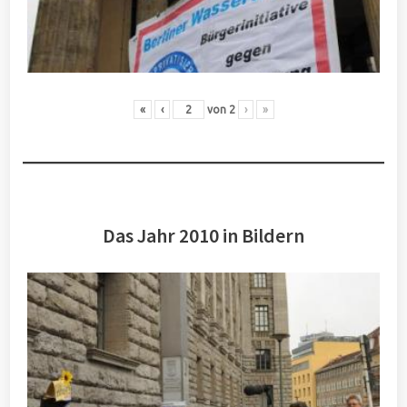
«
‹
von
2
›
»
Das Jahr 2010 in Bildern