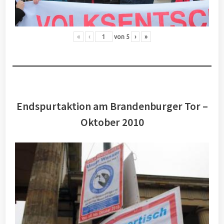
«
‹
von
5
›
»
Endspurtaktion am Brandenburger Tor –
Oktober 2010