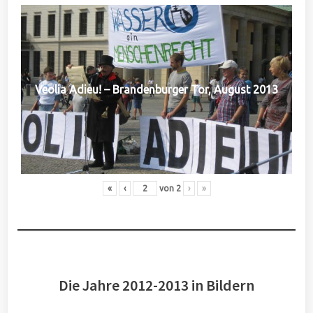
Veolia Adieu! – Brandenburger Tor, August 2013
«
‹
von
2
›
»
Die Jahre 2012-2013 in Bildern