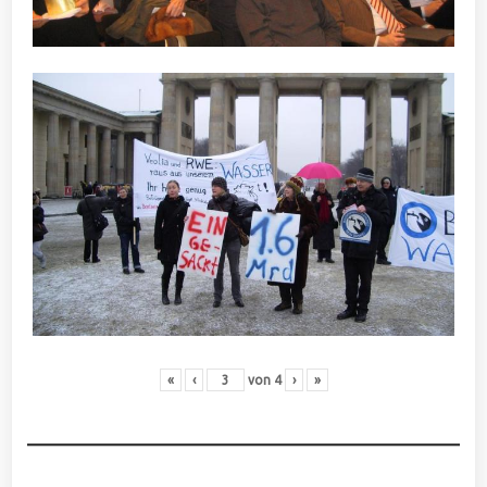
«
‹
von
4
›
»