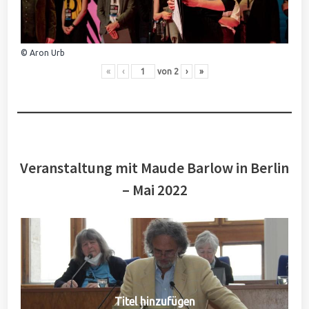
© Aron Urb
«
‹
von
2
›
»
Veranstaltung mit Maude Barlow in Berlin
– Mai 2022
Titel hinzufügen