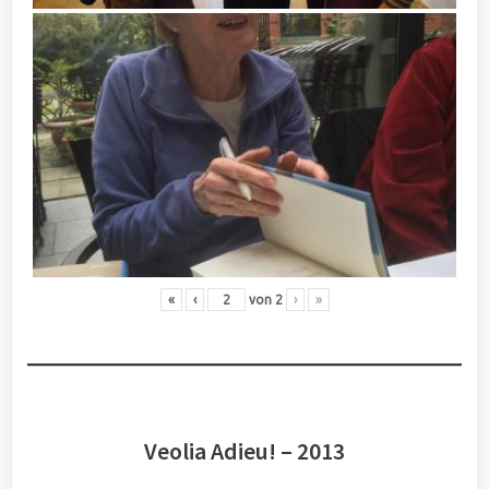
«
‹
von
2
›
»
Veolia Adieu! – 2013