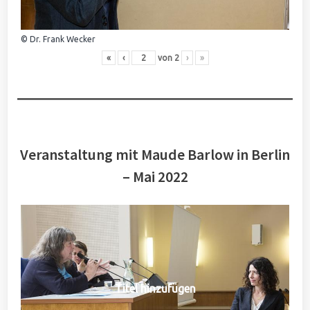
© Dr. Frank Wecker
«
‹
von
2
›
»
Veranstaltung mit Maude Barlow in Berlin
– Mai 2022
Titel hinzufügen