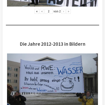
«
‹
von
2
›
»
Die Jahre 2012-2013 in Bildern