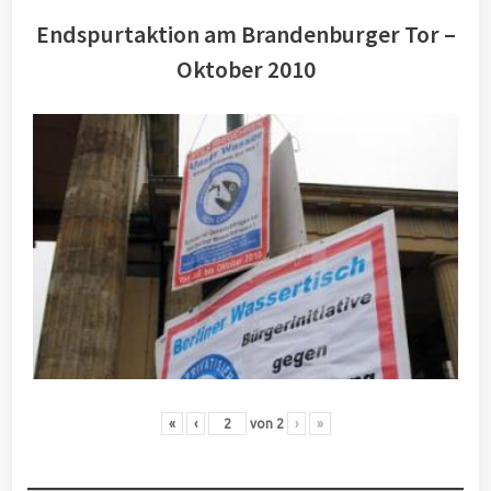
Endspurtaktion am Brandenburger Tor –
Oktober 2010
«
‹
von
2
›
»