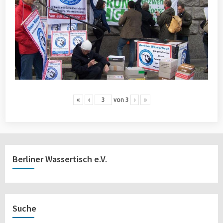
«
‹
von
3
›
»
Berliner Wassertisch e.V.
Suche