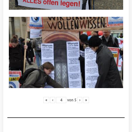
«
‹
von
5
›
»