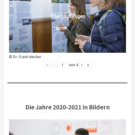
Titel hinzufügen
© Dr. Frank Wecker
«
‹
von
4
›
»
Die Jahre 2020-2021 in Bildern