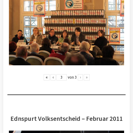
«
‹
von
3
›
»
Ednspurt Volksentscheid – Februar 2011