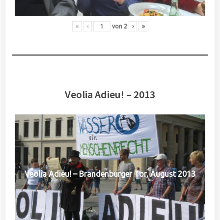
«
‹
von
2
›
»
Veolia Adieu! – 2013
Veolia Adieu! – Brandenburger Tor, August 2013