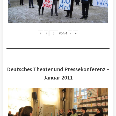
«
‹
von
4
›
»
Deutsches Theater und Pressekonferenz –
Januar 2011