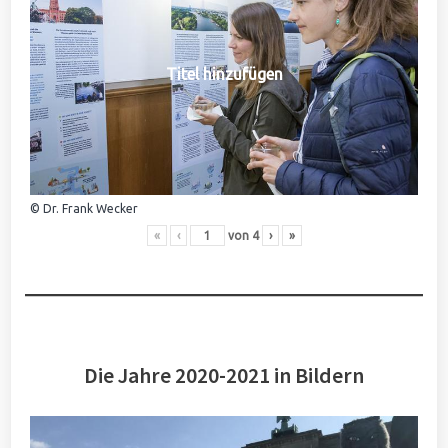
Titel hinzufügen
© Dr. Frank Wecker
«
‹
von
4
›
»
Die Jahre 2020-2021 in Bildern