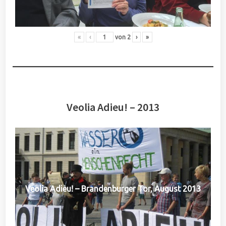
«
‹
von
2
›
»
Veolia Adieu! – 2013
Veolia Adieu! – Brandenburger Tor, August 2013