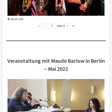
© Aron Urb
«
‹
von
2
›
»
Veranstaltung mit Maude Barlow in Berlin
– Mai 2022
Titel hinzufügen