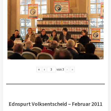
«
‹
von
3
›
»
Ednspurt Volksentscheid – Februar 2011