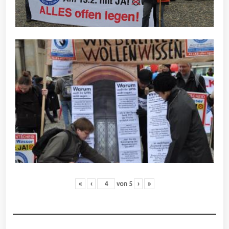
«
‹
von
5
›
»