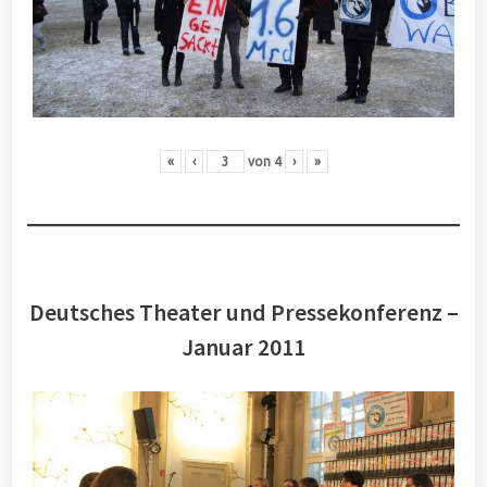
«
‹
von
4
›
»
Deutsches Theater und Pressekonferenz –
Januar 2011