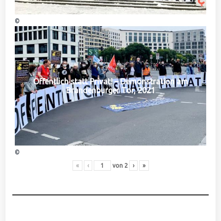
©
Öffentlich statt Privat! – Demonstration am
Brandenburger Tor, 2021
©
«
‹
von
2
›
»