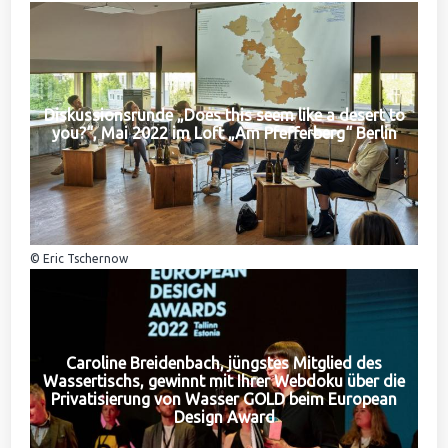
Diskussionsrunde „Does this seem like a desert to
you?“, Mai 2022 im Loft „Am Pfefferberg“ Berlin
© Eric Tschernow
Caroline Breidenbach, jüngstes Mitglied des
Wassertischs, gewinnt mit Ihrer Webdoku über die
Privatisierung von Wasser GOLD beim European
Design Award