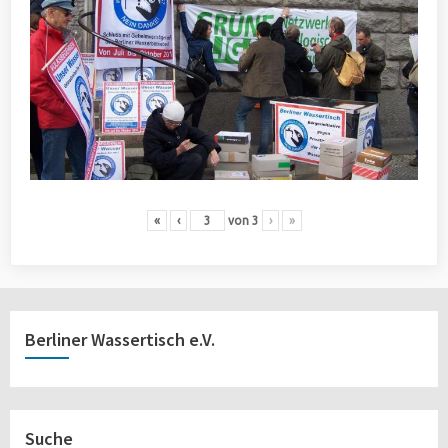
«
‹
von
3
›
»
Berliner Wassertisch e.V.
Suche