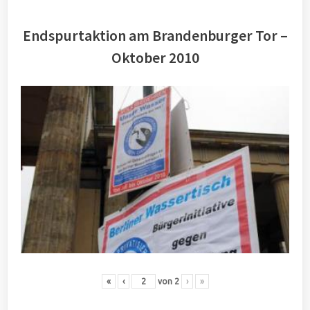
Endspurtaktion am Brandenburger Tor –
Oktober 2010
«
‹
von
2
›
»