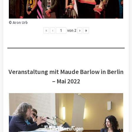
© Aron Urb
«
‹
von
2
›
»
Veranstaltung mit Maude Barlow in Berlin
– Mai 2022
Titel hinzufügen