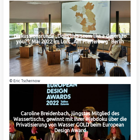
Diskussionsrunde „Does this seem like a desert to
you?“, Mai 2022 im Loft „Am Pfefferberg“ Berlin
© Eric Tschernow
Caroline Breidenbach, jüngstes Mitglied des
Wassertischs, gewinnt mit Ihrer Webdoku über die
Privatisierung von Wasser GOLD beim European
Design Award