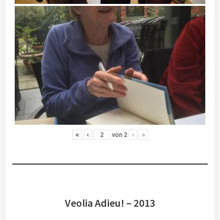
«
‹
von
2
›
»
Veolia Adieu! – 2013