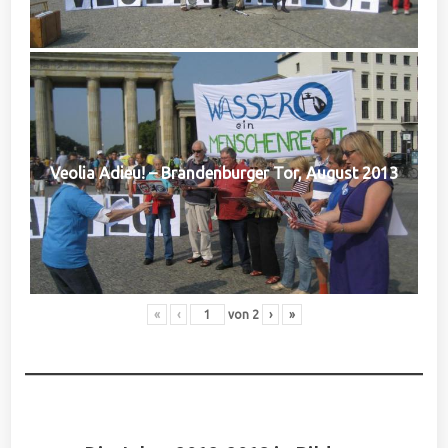
Veolia Adieu! – Brandenburger Tor, August 2013
«
‹
von
2
›
»