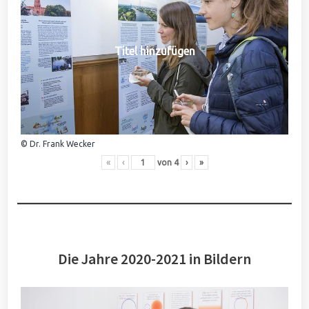
Titel hinzufügen
© Dr. Frank Wecker
«
‹
von
4
›
»
Die Jahre 2020-2021 in Bildern