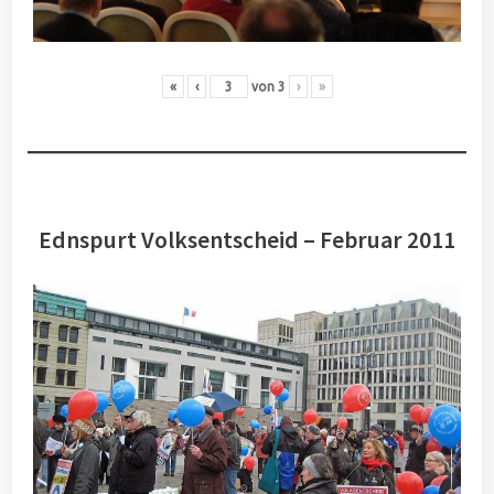
«
‹
von
3
›
»
Ednspurt Volksentscheid – Februar 2011