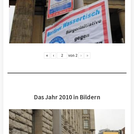
«
‹
von
2
›
»
Das Jahr 2010 in Bildern