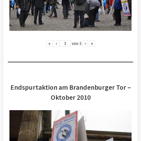
«
‹
von
5
›
»
Endspurtaktion am Brandenburger Tor –
Oktober 2010