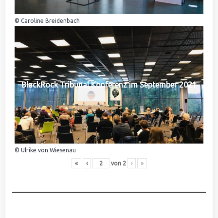
© Caroline Breidenbach
BlackRock Tribunal Konferenz im September 2021
© Ulrike von Wiesenau
«
‹
von
2
›
»