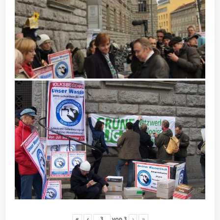
«
‹
von
3
›
»