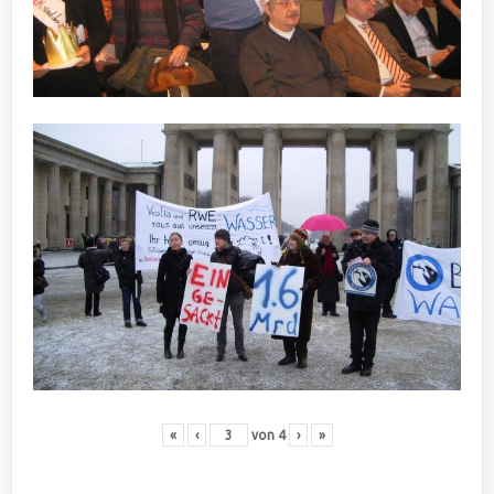
«
‹
von
4
›
»