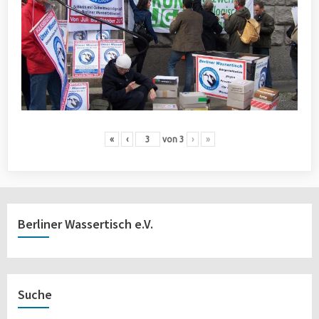
«
‹
von
3
›
»
Berliner Wassertisch e.V.
Suche