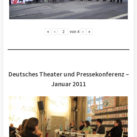
«
‹
von
4
›
»
Deutsches Theater und Pressekonferenz –
Januar 2011