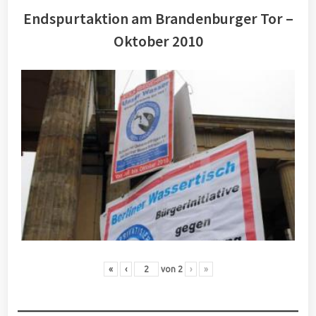
Endspurtaktion am Brandenburger Tor –
Oktober 2010
«
‹
von
2
›
»