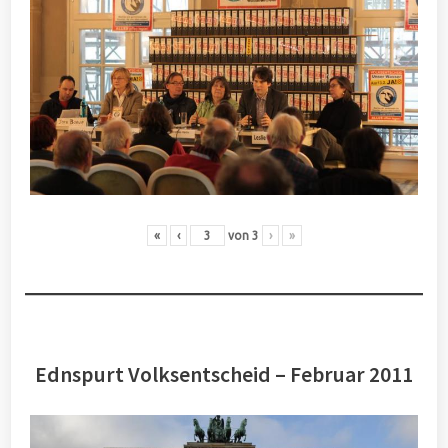
«
‹
von
3
›
»
Ednspurt Volksentscheid – Februar 2011