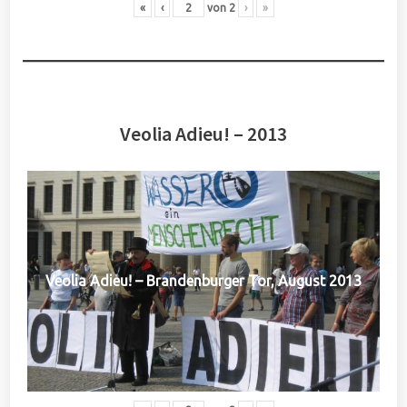
«
‹
von
2
›
»
Veolia Adieu! – 2013
Veolia Adieu! – Brandenburger Tor, August 2013