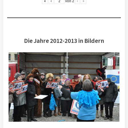
«
‹
von
2
›
»
Die Jahre 2012-2013 in Bildern