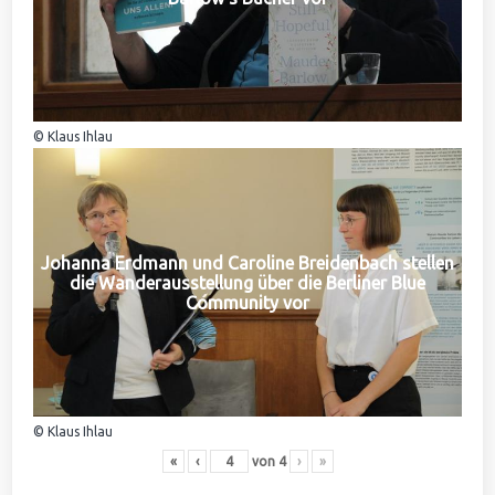
© Klaus Ihlau
Johanna Erdmann und Caroline Breidenbach stellen
die Wanderausstellung über die Berliner Blue
Community vor
© Klaus Ihlau
«
‹
von
4
›
»