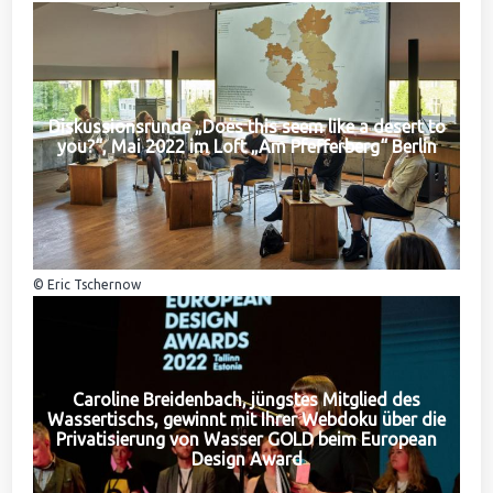
Diskussionsrunde „Does this seem like a desert to
you?“, Mai 2022 im Loft „Am Pfefferberg“ Berlin
© Eric Tschernow
Caroline Breidenbach, jüngstes Mitglied des
Wassertischs, gewinnt mit Ihrer Webdoku über die
Privatisierung von Wasser GOLD beim European
Design Award