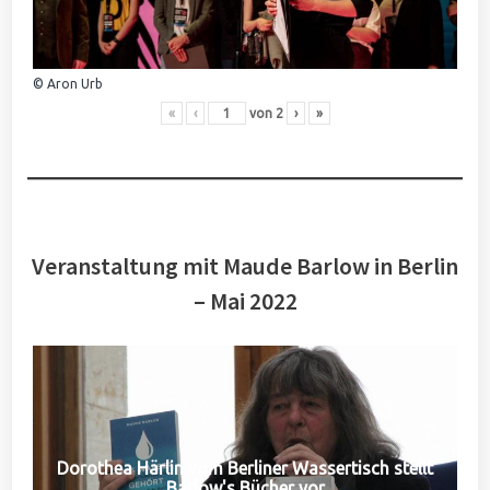
© Aron Urb
«
‹
von
2
›
»
Veranstaltung mit Maude Barlow in Berlin
– Mai 2022
Dorothea Härlin vom Berliner Wassertisch stellt
Barlow's Bücher vor