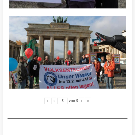
«
‹
von
5
›
»